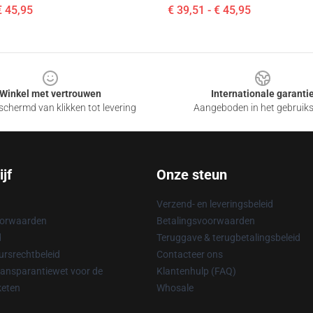
€ 45,95
€ 39,51 - € 45,95
Winkel met vertrouwen
Internationale garanti
chermd van klikken tot levering
Aangeboden in het gebruik
jf
Onze steun
Verzend- en leveringsbeleid
oorwaarden
Betalingsvoorwaarden
d
Teruggave & terugbetalingsbeleid
rsrechtbeleid
Contacteer ons
ransparantiewet voor de
Klantenhulp (FAQ)
keten
Whosale