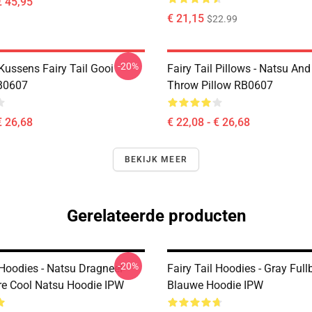
€ 45,95
€ 21,15
$22.99
-20%
 Kussens Fairy Tail Gooi
Fairy Tail Pillows - Natsu An
B0607
Throw Pillow RB0607
€ 26,68
€ 22,08 - € 26,68
BEKIJK MEER
Gerelateerde producten
-20%
 Hoodies - Natsu Dragneel
Fairy Tail Hoodies - Gray Full
re Cool Natsu Hoodie IPW
Blauwe Hoodie IPW