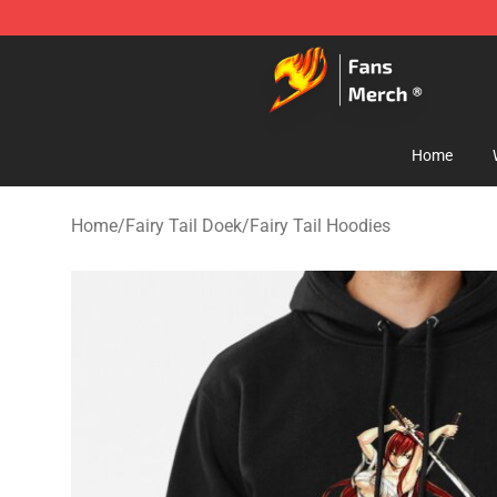
Fairy Tail Store - Official Fairy Tail Merchandise Shop
Home
Home
/
Fairy Tail Doek
/
Fairy Tail Hoodies