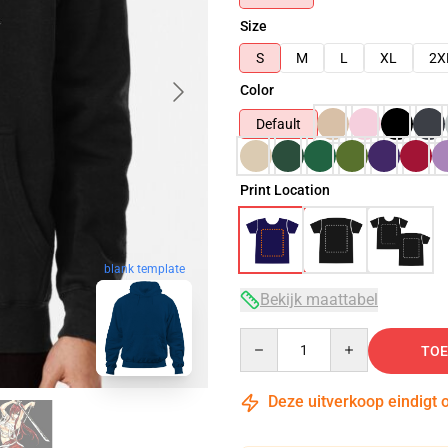
Size
S
M
L
XL
2X
Color
Default
Print Location
blank template
Bekijk maattabel
Quantity
TOE
Deze uitverkoop eindigt 