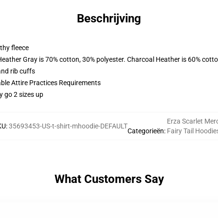
Beschrijving
thy fleece
Heather Gray is 70% cotton, 30% polyester. Charcoal Heather is 60% cott
nd rib cuffs
able Attire Practices Requirements
y go 2 sizes up
Erza Scarlet Mer
KU
:
35693453-US-t-shirt-mhoodie-DEFAULT
Categorieën
:
Fairy Tail Hoodie
What Customers Say