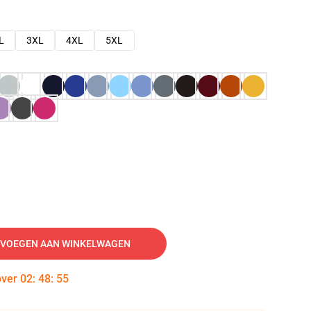
L
3XL
4XL
5XL
VOEGEN AAN WINKELWAGEN
over
02
:
48
:
54