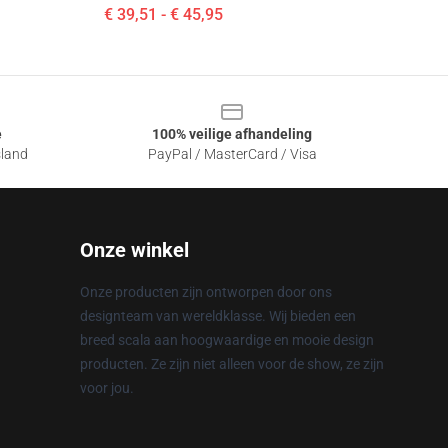
€ 39,51 - € 45,95
e
100% veilige afhandeling
sland
PayPal / MasterCard / Visa
Onze winkel
Onze producten zijn ontworpen door ons
designteam van wereldklasse. Wij bieden een
breed scala aan hoogwaardige en mooie design
producten. Ze zijn niet alleen voor de show, ze zijn
voor jou.