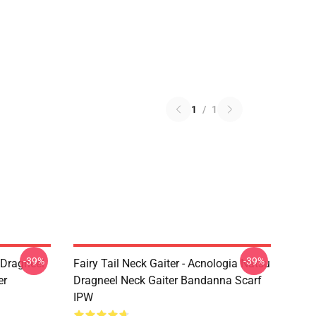
1
/
1
-39%
-39%
u Dragneel
Fairy Tail Neck Gaiter - Acnologia Natsu
er
Dragneel Neck Gaiter Bandanna Scarf
IPW