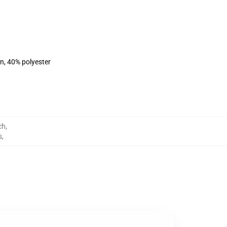
on, 40% polyester
ch
,
s
,