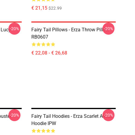
€ 21,15
$22.99
-20%
-20%
d Lucy
Fairy Tail Pillows - Erza Throw Pillow
RB0607
€ 22,08 - € 26,68
-20%
-20%
buster
Fairy Tail Hoodies - Erza Scarlet Armor
Hoodie IPW