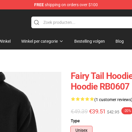
FREE
shipping on orders over $100
Winkel
Winkel per categorie
Bestelling volgen
Blog
Fairy Tail Hoodie
Hoodie RB0607
(1 customer reviews
€49.39
€39.51
-20%
$42.95
Type
Unisex