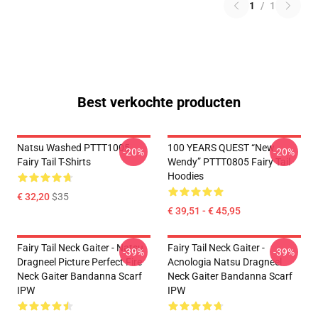
1
/
1
Best verkochte producten
Natsu Washed PTTT1005
100 YEARS QUEST “New
-20%
-20%
Fairy Tail T-Shirts
Wendy” PTTT0805 Fairy Tail
Hoodies
€ 32,20
$35
€ 39,51 - € 45,95
Fairy Tail Neck Gaiter - Natsu
Fairy Tail Neck Gaiter -
-39%
-39%
Dragneel Picture Perfect Fire
Acnologia Natsu Dragneel
Neck Gaiter Bandanna Scarf
Neck Gaiter Bandanna Scarf
IPW
IPW