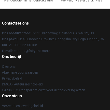
Aangeboden in het gebruiksland
PayPal / MasterCard / Visa
Contacteer ons
Ons hoofdkantoor
: 52335 Broadway, Oakland, CA 94612, US
Ons pakhuis
: 43 Liaoning Province Changsha City Sega Xinghai, CN
Uur
: 21.00 uur 5.00 uur
E-mail
: contact@fairy-tail.store
Ons bedrijf
Over ons
Algemene voorwaarden
Privacybeleid
DMCA - Auteursrechtbeleid
CA SB657: Transparantiewet voor de toeleveringsketen
Onze steun
Verzend- en leveringsbeleid