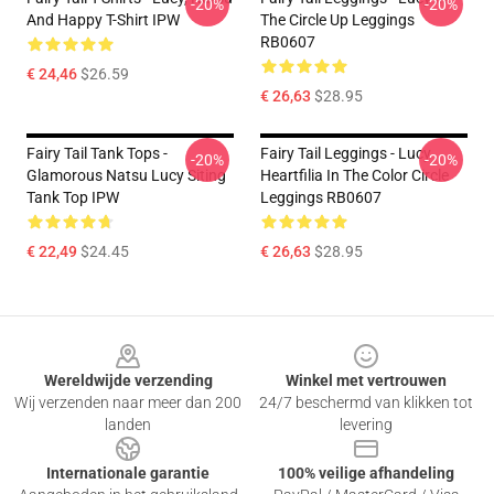
-20%
-20%
And Happy T-Shirt IPW
The Circle Up Leggings
RB0607
€ 24,46
$26.59
€ 26,63
$28.95
Fairy Tail Tank Tops -
Fairy Tail Leggings - Lucy
-20%
-20%
Glamorous Natsu Lucy Siting
Heartfilia In The Color Circle
Tank Top IPW
Leggings RB0607
€ 22,49
$24.45
€ 26,63
$28.95
Footer
Wereldwijde verzending
Winkel met vertrouwen
Wij verzenden naar meer dan 200
24/7 beschermd van klikken tot
landen
levering
Internationale garantie
100% veilige afhandeling