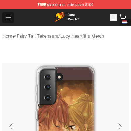
FREE
shipping on orders over $100
Fairy Tail Store - Official Fairy Tail Merchandise Shop
Open menu
Home
/
Fairy Tail Tekenaars
/
Lucy Heartfilia Merch