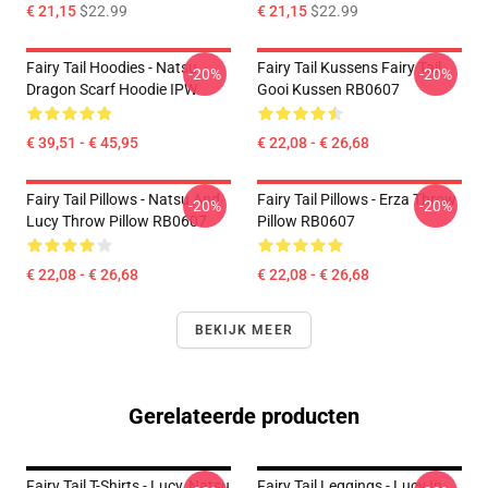
€ 21,15
$22.99
€ 21,15
$22.99
Fairy Tail Hoodies - Natsu
Fairy Tail Kussens Fairy Tail
-20%
-20%
Dragon Scarf Hoodie IPW
Gooi Kussen RB0607
€ 39,51 - € 45,95
€ 22,08 - € 26,68
Fairy Tail Pillows - Natsu And
Fairy Tail Pillows - Erza Throw
-20%
-20%
Lucy Throw Pillow RB0607
Pillow RB0607
€ 22,08 - € 26,68
€ 22,08 - € 26,68
BEKIJK MEER
Gerelateerde producten
Fairy Tail T-Shirts - Lucy, Natsu
Fairy Tail Leggings - Lucy In