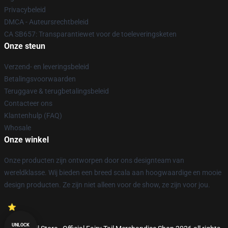
Privacybeleid
DMCA - Auteursrechtbeleid
CA SB657: Transparantiewet voor de toeleveringsketen
Onze steun
Verzend- en leveringsbeleid
Betalingsvoorwaarden
Teruggave & terugbetalingsbeleid
Contacteer ons
Klantenhulp (FAQ)
Whosale
Onze winkel
Onze producten zijn ontworpen door ons designteam van
wereldklasse. Wij bieden een breed scala aan hoogwaardige en mooie
design producten. Ze zijn niet alleen voor de show, ze zijn voor jou.
UNLOCK