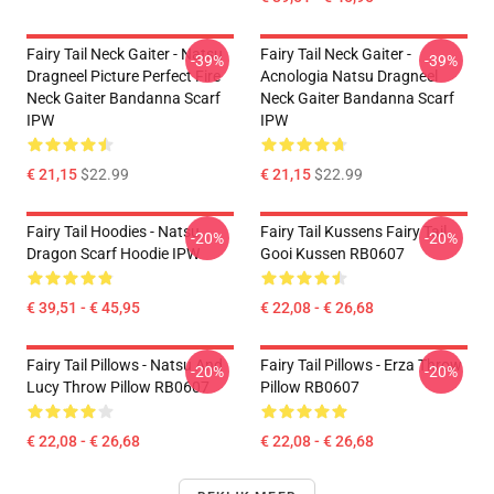
Fairy Tail Neck Gaiter - Natsu
Fairy Tail Neck Gaiter -
-39%
-39%
Dragneel Picture Perfect Fire
Acnologia Natsu Dragneel
Neck Gaiter Bandanna Scarf
Neck Gaiter Bandanna Scarf
IPW
IPW
€ 21,15
$22.99
€ 21,15
$22.99
Fairy Tail Hoodies - Natsu
Fairy Tail Kussens Fairy Tail
-20%
-20%
Dragon Scarf Hoodie IPW
Gooi Kussen RB0607
€ 39,51 - € 45,95
€ 22,08 - € 26,68
Fairy Tail Pillows - Natsu And
Fairy Tail Pillows - Erza Throw
-20%
-20%
Lucy Throw Pillow RB0607
Pillow RB0607
€ 22,08 - € 26,68
€ 22,08 - € 26,68