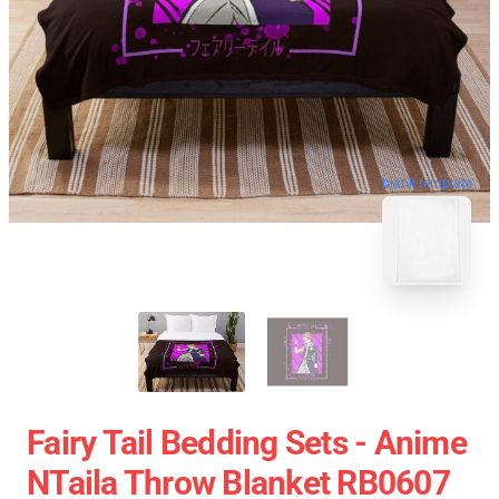
blank template
Fairy Tail Bedding Sets - Anime
NTaila Throw Blanket RB0607