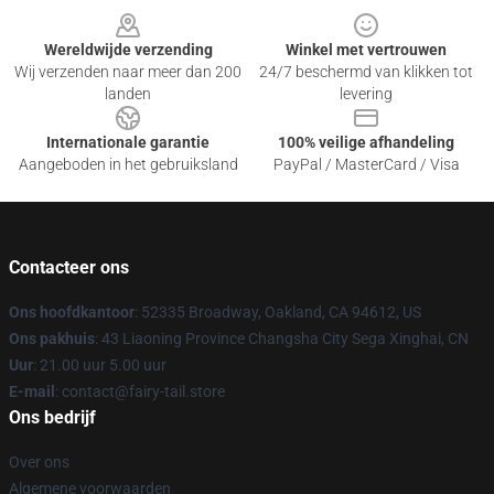
Wereldwijde verzending
Winkel met vertrouwen
Wij verzenden naar meer dan 200
24/7 beschermd van klikken tot
landen
levering
Internationale garantie
100% veilige afhandeling
Aangeboden in het gebruiksland
PayPal / MasterCard / Visa
Contacteer ons
Ons hoofdkantoor
: 52335 Broadway, Oakland, CA 94612, US
Ons pakhuis
: 43 Liaoning Province Changsha City Sega Xinghai, CN
Uur
: 21.00 uur 5.00 uur
E-mail
: contact@fairy-tail.store
Ons bedrijf
Over ons
Algemene voorwaarden