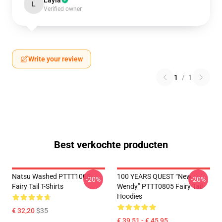
Layla
L
Verified owner
Write your review
1
/
1
Best verkochte producten
Natsu Washed PTTT1005
100 YEARS QUEST “New
-20%
-20%
Fairy Tail T-Shirts
Wendy” PTTT0805 Fairy Tail
Hoodies
€ 32,20
$35
€ 39,51 - € 45,95