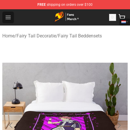
FREE
shipping on orders over $100
Fairy Tail Store - Official Fairy Tail Merchandise Shop
Open menu
Home
/
Fairy Tail Decoratie
/
Fairy Tail Beddensets