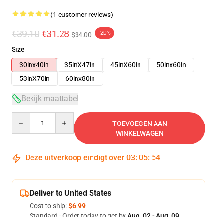
(1 customer reviews)
€39.10
€31.28
-20%
$34.00
Size
30inx40in
35inX47in
45inX60in
50inx60in
53inX70in
60inx80in
Bekijk maattabel
Quantity
TOEVOEGEN AAN
WINKELWAGEN
Deze uitverkoop eindigt over
03
:
05
:
54
Deliver to United States
Cost to ship:
$6.99
Standard - Order today to get by
Aug. 02 - Aug. 09