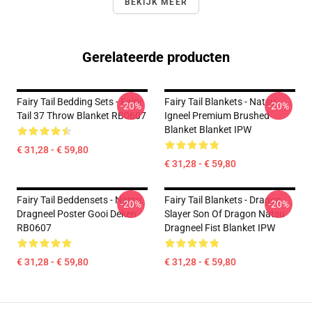
BEKIJK MEER
Gerelateerde producten
Fairy Tail Bedding Sets - Fairy
Fairy Tail Blankets - Natsu
-20%
-20%
Tail 37 Throw Blanket RB0607
Igneel Premium Brushed
Blanket Blanket IPW
€ 31,28 - € 59,80
€ 31,28 - € 59,80
Fairy Tail Beddensets - Natsu
Fairy Tail Blankets - Dragon
-20%
-20%
Dragneel Poster Gooi Deken
Slayer Son Of Dragon Natsu
RB0607
Dragneel Fist Blanket IPW
€ 31,28 - € 59,80
€ 31,28 - € 59,80
Footer