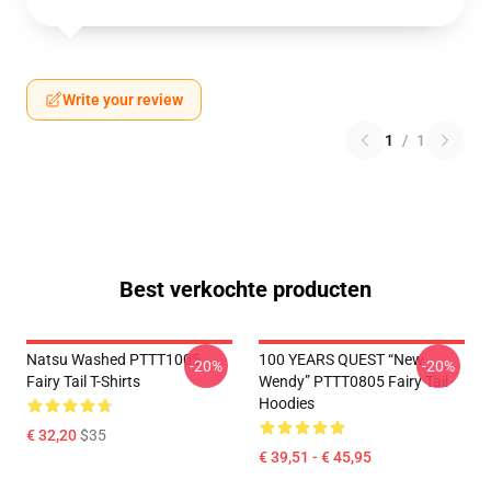
Write your review
1
/
1
Best verkochte producten
Natsu Washed PTTT1005
100 YEARS QUEST “New
-20%
-20%
Fairy Tail T-Shirts
Wendy” PTTT0805 Fairy Tail
Hoodies
€ 32,20
$35
€ 39,51 - € 45,95