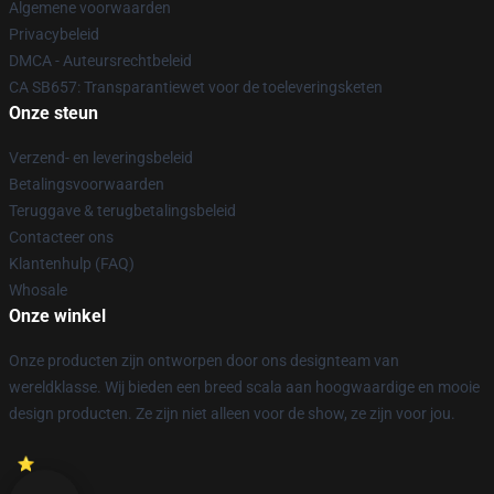
Algemene voorwaarden
Privacybeleid
DMCA - Auteursrechtbeleid
CA SB657: Transparantiewet voor de toeleveringsketen
Onze steun
Verzend- en leveringsbeleid
Betalingsvoorwaarden
Teruggave & terugbetalingsbeleid
Contacteer ons
Klantenhulp (FAQ)
Whosale
Onze winkel
Onze producten zijn ontworpen door ons designteam van
wereldklasse. Wij bieden een breed scala aan hoogwaardige en mooie
design producten. Ze zijn niet alleen voor de show, ze zijn voor jou.