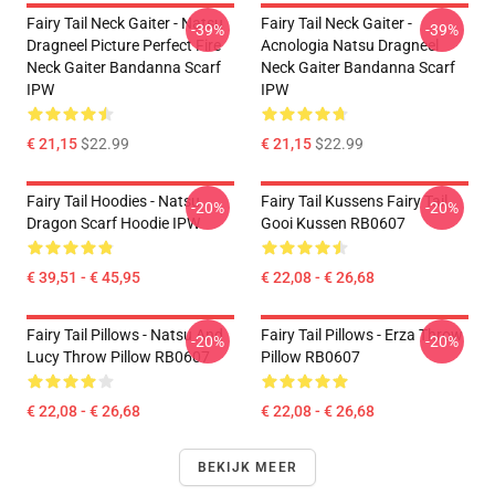
Fairy Tail Neck Gaiter - Natsu
Fairy Tail Neck Gaiter -
-39%
-39%
Dragneel Picture Perfect Fire
Acnologia Natsu Dragneel
Neck Gaiter Bandanna Scarf
Neck Gaiter Bandanna Scarf
IPW
IPW
€ 21,15
$22.99
€ 21,15
$22.99
Fairy Tail Hoodies - Natsu
Fairy Tail Kussens Fairy Tail
-20%
-20%
Dragon Scarf Hoodie IPW
Gooi Kussen RB0607
€ 39,51 - € 45,95
€ 22,08 - € 26,68
Fairy Tail Pillows - Natsu And
Fairy Tail Pillows - Erza Throw
-20%
-20%
Lucy Throw Pillow RB0607
Pillow RB0607
€ 22,08 - € 26,68
€ 22,08 - € 26,68
BEKIJK MEER