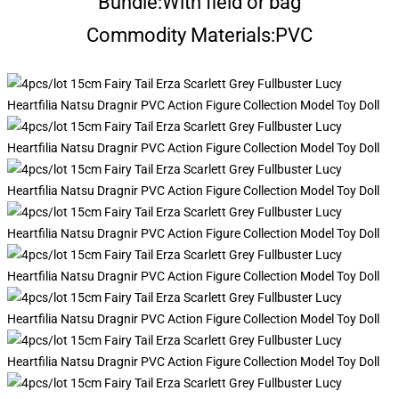
Bundle:
With field or bag
Commodity Materials:
PVC