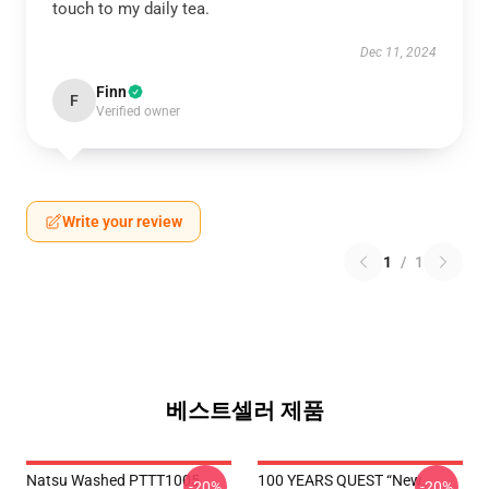
touch to my daily tea.
Dec 11, 2024
Finn
F
Verified owner
Write your review
1
/
1
베스트셀러 제품
Natsu Washed PTTT1005
100 YEARS QUEST “New
-20%
-20%