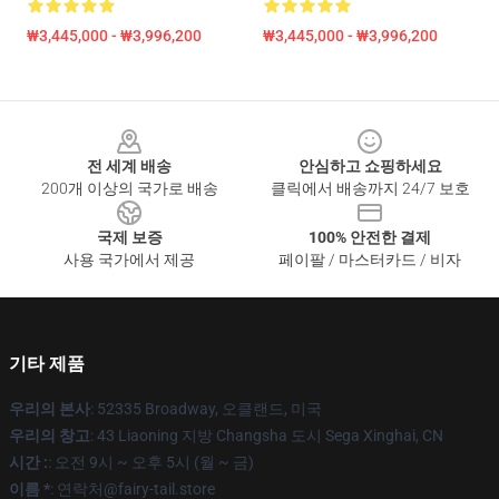
₩3,445,000 - ₩3,996,200
₩3,445,000 - ₩3,996,200
Footer
전 세계 배송
안심하고 쇼핑하세요
200개 이상의 국가로 배송
클릭에서 배송까지 24/7 보호
국제 보증
100% 안전한 결제
사용 국가에서 제공
페이팔 / 마스터카드 / 비자
기타 제품
우리의 본사
: 52335 Broadway, 오클랜드, 미국
우리의 창고
: 43 Liaoning 지방 Changsha 도시 Sega Xinghai, CN
시간 :
: 오전 9시 ~ 오후 5시 (월 ~ 금)
이름 *
: 연락처@fairy-tail.store