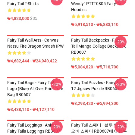
Fairy Tail T-Shirts
Wendy” PTTT0805 Fairy Tail
Hoodies
₩4,823,000
$35
₩5,918,510 - ₩6,883,110
Fairy Tail Wall Arts - Canvas
Fairy Tail Backpacks - Fairy
-20%
Natsu Fire Dragon Smash IPW
Tail Manga Collage Backpack
RB0607
₩4,682,444 - ₩24,940,422
₩5,084,820 - ₩5,718,700
Fairy Tail Bags - Fairy Tail
Fairy Tail Puzzles - Fairy Tail
-20%
-20%
Logo (blue) All Over Print Tote
12 Jigsaw Puzzle RB0607
Bag RB0607
₩3,293,420 - ₩5,994,300
₩3,438,110 - ₩4,127,110
Fairy Tail Leggings - Anime
Fairy Tail 스웨터 - 블루 박스 풀
-20%
-20%
Fairy Taila Leggings RB0607
오버 스웨터 RB0607에서 행복