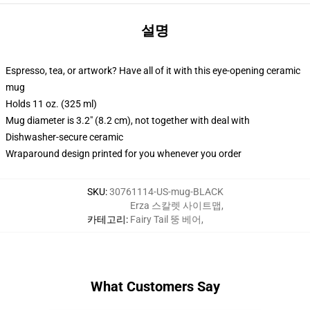
설명
Espresso, tea, or artwork? Have all of it with this eye-opening ceramic
mug
Holds 11 oz. (325 ml)
Mug diameter is 3.2" (8.2 cm), not together with deal with
Dishwasher-secure ceramic
Wraparound design printed for you whenever you order
SKU
:
30761114-US-mug-BLACK
Erza 스칼렛 사이트맵
,
카테고리
:
Fairy Tail 뚱 베어
,
What Customers Say