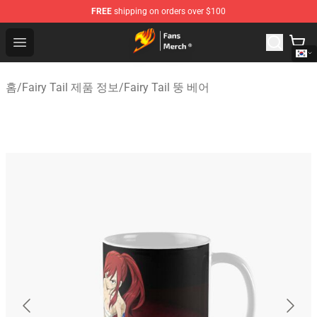
FREE
shipping on orders over $100
Fairy Tail Store - Official Fairy Tail Merchandise Shop
Open menu
홈
/
Fairy Tail 제품 정보
/
Fairy Tail 뚱 베어