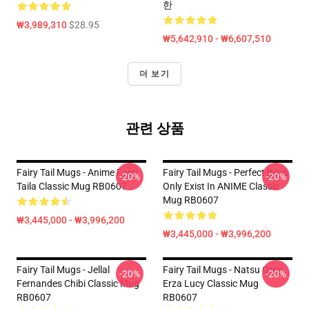
한
₩3,989,310
$28.95
₩5,642,910 - ₩6,607,510
더 보기
관련 상품
Fairy Tail Mugs - Anime Fairy
Fairy Tail Mugs - Perfect Boys
-20%
-20%
Taila Classic Mug RB0607
Only Exist In ANIME Classic
Mug RB0607
₩3,445,000 - ₩3,996,200
₩3,445,000 - ₩3,996,200
Fairy Tail Mugs - Jellal
Fairy Tail Mugs - Natsu Grey
-20%
-20%
Fernandes Chibi Classic Mug
Erza Lucy Classic Mug
RB0607
RB0607