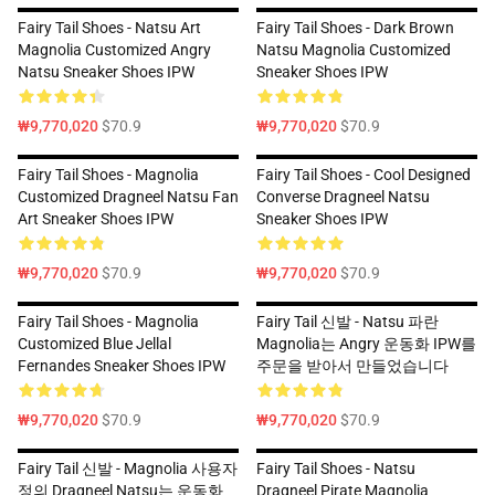
Fairy Tail Shoes - Natsu Art
Fairy Tail Shoes - Dark Brown
Magnolia Customized Angry
Natsu Magnolia Customized
Natsu Sneaker Shoes IPW
Sneaker Shoes IPW
₩9,770,020
$70.9
₩9,770,020
$70.9
Fairy Tail Shoes - Magnolia
Fairy Tail Shoes - Cool Designed
Customized Dragneel Natsu Fan
Converse Dragneel Natsu
Art Sneaker Shoes IPW
Sneaker Shoes IPW
₩9,770,020
$70.9
₩9,770,020
$70.9
Fairy Tail Shoes - Magnolia
Fairy Tail 신발 - Natsu 파란
Customized Blue Jellal
Magnolia는 Angry 운동화 IPW를
Fernandes Sneaker Shoes IPW
주문을 받아서 만들었습니다
₩9,770,020
$70.9
₩9,770,020
$70.9
Fairy Tail 신발 - Magnolia 사용자
Fairy Tail Shoes - Natsu
정의 Dragneel Natsu는 운동화
Dragneel Pirate Magnolia