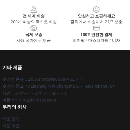
Footer
전 세계 배송
안심하고 쇼핑하세요
200개 이상의 국가로 배송
클릭에서 배송까지 24/7 보호
국제 보증
100% 안전한 결제
사용 국가에서 제공
페이팔 / 마스터카드 / 비자
기타 제품
우리의 본사
: 52335 Broadway, 오클랜드, 미국
우리의 창고
: 43 Liaoning 지방 Changsha 도시 Sega Xinghai, CN
시간 :
: 오전 9시 ~ 오후 5시 (월 ~ 금)
이름 *
: 연락처@fairy-tail.store
우리의 회사
제품 정보
이용 약관