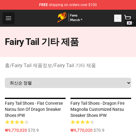
FREE
shipping on orders over $100
Fairy Tail Store - Official Fairy Tail Merchandise Shop
Open menu
Fairy Tail 기타 제품
홈
/
Fairy Tail 제품정보
/
Fairy Tail 기타 제품
Fairy Tail Shoes - Flat Converse
Fairy Tail Shoes - Dragon Fire
Natsu Son Of Dragon Sneaker
Magnolia Customized Natsu
Shoes IPW
Sneaker Shoes IPW
₩9,770,020
$70.9
₩9,770,020
$70.9