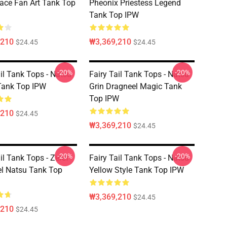
ace Fan Art Tank Top
Pheonix Priestess Legend
Tank Top IPW
,210
₩3,369,210
$24.45
$24.45
-20%
-20%
ail Tank Tops - Natsu
Fairy Tail Tank Tops - Natsu
Tank Top IPW
Grin Dragneel Magic Tank
Top IPW
,210
$24.45
₩3,369,210
$24.45
-20%
-20%
il Tank Tops - Zeref
Fairy Tail Tank Tops - Natsu
l Natsu Tank Top
Yellow Style Tank Top IPW
₩3,369,210
$24.45
,210
$24.45