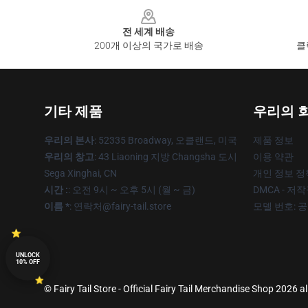
Footer
전 세계 배송
200개 이상의 국가로 배송
클
기타 제품
우리의 
우리의 본사
: 52335 Broadway, 오클랜드, 미국
제품 정보
우리의 창고
: 43 Liaoning 지방 Changsha 도시
이용 약관
Sega Xinghai, CN
개인 정보 정
시간 :
: 오전 9시 ~ 오후 5시 (월 ~ 금)
DMCA - 저
이름 *
: 연락처@fairy-tail.store
모델 번호: 
UNLOCK
10% OFF
© Fairy Tail Store - Official Fairy Tail Merchandise Shop 2026 al