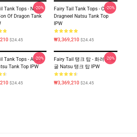
-20%
-20%
ail Tank Tops - Natsu
Fairy Tail Tank Tops - Cool
Son Of Dragon Tank
Dragneel Natsu Tank Top
W
IPW
,210
₩3,369,210
$24.45
$24.45
-20%
-20%
il Tank Tops - Angry
Fairy Tail 탱크 탑 - 화려한 얼
tsu Tank Top IPW
굴 Natsu 탱크 탑 IPW
,210
₩3,369,210
$24.45
$24.45