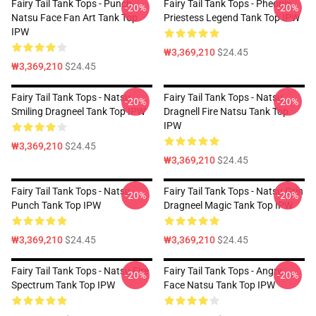
Fairy Tail Tank Tops - Punch
Fairy Tail Tank Tops - Pheonix
-20%
-20%
Natsu Face Fan Art Tank Top
Priestess Legend Tank Top IPW
IPW
₩3,369,210
$24.45
₩3,369,210
$24.45
Fairy Tail Tank Tops - Natsu
Fairy Tail Tank Tops - Natsu
-20%
-20%
Smiling Dragneel Tank Top IPW
Dragnell Fire Natsu Tank Top
IPW
₩3,369,210
$24.45
₩3,369,210
$24.45
Fairy Tail Tank Tops - Natsu
Fairy Tail Tank Tops - Natsu Grin
-20%
-20%
Punch Tank Top IPW
Dragneel Magic Tank Top IPW
₩3,369,210
$24.45
₩3,369,210
$24.45
Fairy Tail Tank Tops - Natsu Fire
Fairy Tail Tank Tops - Angry
-20%
-20%
Spectrum Tank Top IPW
Face Natsu Tank Top IPW