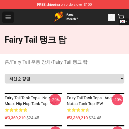
FREE
shipping on orders over $100
Fairy Tail Store - Official Fairy Tail Merchandise Shop
Open menu
Fairy Tail 탱크 탑
홈
/
Fairy Tail 운동 장치
/
Fairy Tail 탱크 탑
Fairy Tail Tank Tops - Natsu
Fairy Tail Tank Tops - Angry
-20%
-20%
Music Hip Hop Tank Top IPW
Natsu Tank Top IPW
₩3,369,210
$24.45
₩3,369,210
$24.45