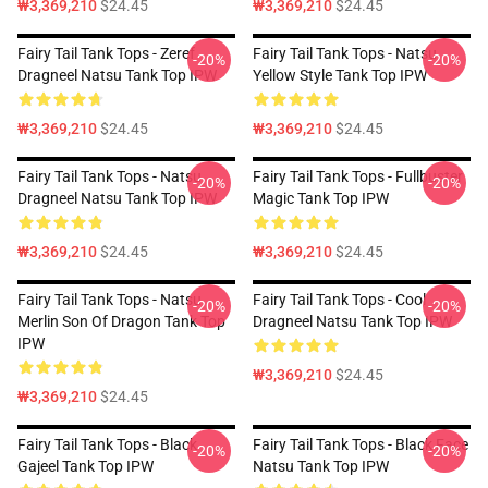
₩3,369,210
$24.45
₩3,369,210
$24.45
Fairy Tail Tank Tops - Zeref
Fairy Tail Tank Tops - Natsu
-20%
-20%
Dragneel Natsu Tank Top IPW
Yellow Style Tank Top IPW
₩3,369,210
$24.45
₩3,369,210
$24.45
Fairy Tail Tank Tops - Natsu
Fairy Tail Tank Tops - Fullbuster
-20%
-20%
Dragneel Natsu Tank Top IPW
Magic Tank Top IPW
₩3,369,210
$24.45
₩3,369,210
$24.45
Fairy Tail Tank Tops - Natsu
Fairy Tail Tank Tops - Cool
-20%
-20%
Merlin Son Of Dragon Tank Top
Dragneel Natsu Tank Top IPW
IPW
₩3,369,210
$24.45
₩3,369,210
$24.45
Fairy Tail Tank Tops - Black
Fairy Tail Tank Tops - Black Face
-20%
-20%
Gajeel Tank Top IPW
Natsu Tank Top IPW