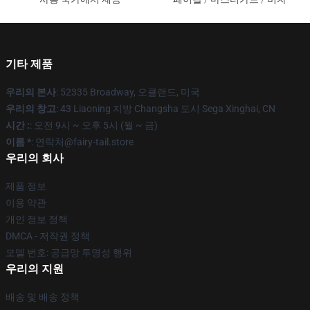
기타 제품
우리의 본사
: 52335 Broadway, 오클랜드, 미국
우리의 창고
: 43 Liaoning 지방 Changsha 도시 Sega Xinghai, CN
시간 :
: 오전 9시 ~ 오후 5시 (월 ~ 금)
이름 *
: 연락처@fairy-tail.store
우리의 회사
제품 정보
이용 약관
개인 정보 정책
DMCA - 저작권 정책
모델 번호: 공급망 투명성 행위
우리의 지원
배송 및 배송 정책