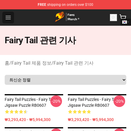
FREE
shipping on orders over $100
Fairy Tail Store - Official Fairy Tail Merchandise Shop
Open menu
Fairy Tail 관련 기사
홈
/
Fairy Tail 제품 정보
/
Fairy Tail 관련 기사
Fairy Tail Puzzles - Fairy Tail 8
Fairy Tail Puzzles - Fairy Tail 33
-20%
-20%
Jigsaw Puzzle RB0607
Jigsaw Puzzle RB0607
₩3,293,420 - ₩5,994,300
₩3,293,420 - ₩5,994,300