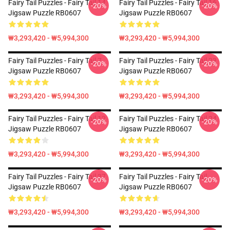
Fairy Tail Puzzles - Fairy Tail 14
Fairy Tail Puzzles - Fairy Tail 16
-20%
-20%
Jigsaw Puzzle RB0607
Jigsaw Puzzle RB0607
₩3,293,420 - ₩5,994,300
₩3,293,420 - ₩5,994,300
Fairy Tail Puzzles - Fairy Tail 7
Fairy Tail Puzzles - Fairy Tail 23
-20%
-20%
Jigsaw Puzzle RB0607
Jigsaw Puzzle RB0607
₩3,293,420 - ₩5,994,300
₩3,293,420 - ₩5,994,300
Fairy Tail Puzzles - Fairy Tail 12
Fairy Tail Puzzles - Fairy Tail 24
-20%
-20%
Jigsaw Puzzle RB0607
Jigsaw Puzzle RB0607
₩3,293,420 - ₩5,994,300
₩3,293,420 - ₩5,994,300
Fairy Tail Puzzles - Fairy Tail 37
Fairy Tail Puzzles - Fairy Tail
-20%
-20%
Jigsaw Puzzle RB0607
Jigsaw Puzzle RB0607
₩3,293,420 - ₩5,994,300
₩3,293,420 - ₩5,994,300