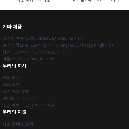
기타 제품
우리의 본사
: 52335 Broadway, 오클랜드, 미국
우리의 창고
: 43 Liaoning 지방 Changsha 도시 Sega Xinghai, CN
시간 :
: 오전 9시 ~ 오후 5시 (월 ~ 금)
이름 *
: 연락처@fairy-tail.store
우리의 회사
제품 정보
이용 약관
개인 정보 정책
DMCA - 저작권 정책
모델 번호: 공급망 투명성 행위
우리의 지원
배송 및 배송 정책