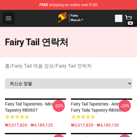
FREE
shipping on orders over $100
Fairy Tail Store - Official Fairy Tail Merchandise Shop
Open menu
Fairy Tail 연락처
홈
/
Fairy Tail 제품 정보
/
Fairy Tail 연락처
Fairy Tail Tapestries - Mira
Fairy Tail Tapestries - Anime
-20%
-20%
Tapestry RB0607
Fairy Taila Tapestry RB0607
₩3,017,820 - ₩4,189,120
₩3,017,820 - ₩4,189,120