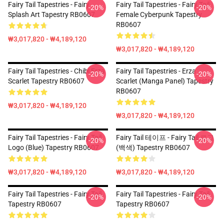
Fairy Tail Tapestries - Fairy
Fairy Tail Tapestries - Fairy Tail
-20%
-20%
Splash Art Tapestry RB0607
Female Cyberpunk Tapestry
RB0607
₩3,017,820 - ₩4,189,120
₩3,017,820 - ₩4,189,120
Fairy Tail Tapestries - Chibi Erza
Fairy Tail Tapestries - Erza
-20%
-20%
Scarlet Tapestry RB0607
Scarlet (Manga Panel) Tapestry
RB0607
₩3,017,820 - ₩4,189,120
₩3,017,820 - ₩4,189,120
Fairy Tail Tapestries - Fairy Tail
Fairy Tail 테이프 - Fairy Tail 로고
-20%
-20%
Logo (blue) Tapestry RB0607
(백색) Tapestry RB0607
₩3,017,820 - ₩4,189,120
₩3,017,820 - ₩4,189,120
Fairy Tail Tapestries - Fairy Tail
Fairy Tail Tapestries - Fairy Tail
-20%
-20%
Tapestry RB0607
Tapestry RB0607