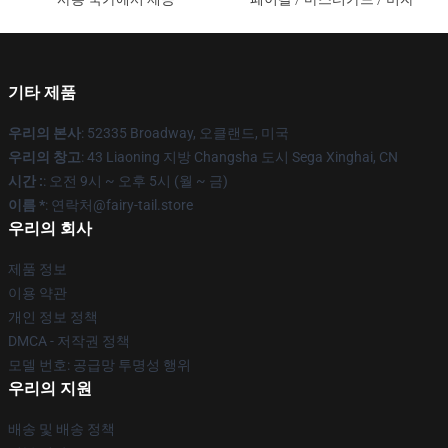
기타 제품
우리의 본사
: 52335 Broadway, 오클랜드, 미국
우리의 창고
: 43 Liaoning 지방 Changsha 도시 Sega Xinghai, CN
시간 :
: 오전 9시 ~ 오후 5시 (월 ~ 금)
이름 *
: 연락처@fairy-tail.store
우리의 회사
제품 정보
이용 약관
개인 정보 정책
DMCA - 저작권 정책
모델 번호: 공급망 투명성 행위
우리의 지원
배송 및 배송 정책