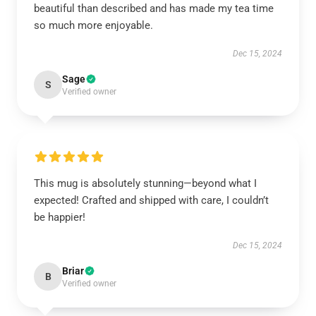
beautiful than described and has made my tea time
so much more enjoyable.
Dec 15, 2024
Sage
S
Verified owner
This mug is absolutely stunning—beyond what I
expected! Crafted and shipped with care, I couldn’t
be happier!
Dec 15, 2024
Briar
B
Verified owner