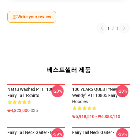
Write your review
1
/
1
베스트셀러 제품
Natsu Washed PTTT1005
100 YEARS QUEST “New
-20%
-20%
Fairy Tail T-Shirts
Wendy” PTTT0805 Fairy Tail
Hoodies
₩4,823,000
$35
₩5,918,510 - ₩6,883,110
Fairy Tail Neck Gaiter - Natsu
Fairy Tail Neck Gaiter -
-39%
-39%