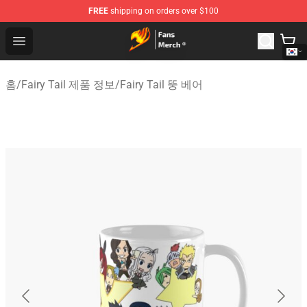
FREE
shipping on orders over $100
Fairy Tail Store - Official Fairy Tail Merchandise Shop
Open menu
홈
/
Fairy Tail 제품 정보
/
Fairy Tail 뚱 베어