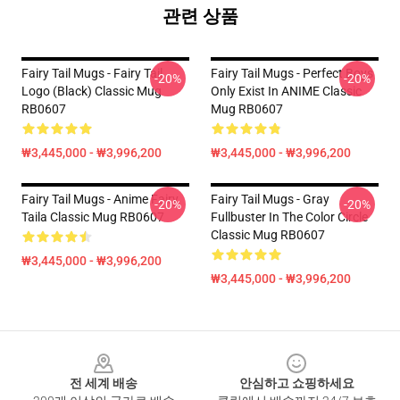
관련 상품
Fairy Tail Mugs - Fairy Tail
Fairy Tail Mugs - Perfect Boys
-20%
-20%
Logo (Black) Classic Mug
Only Exist In ANIME Classic
RB0607
Mug RB0607
₩3,445,000 - ₩3,996,200
₩3,445,000 - ₩3,996,200
Fairy Tail Mugs - Anime Fairy
Fairy Tail Mugs - Gray
-20%
-20%
Taila Classic Mug RB0607
Fullbuster In The Color Circle
Classic Mug RB0607
₩3,445,000 - ₩3,996,200
₩3,445,000 - ₩3,996,200
Footer
전 세계 배송
안심하고 쇼핑하세요