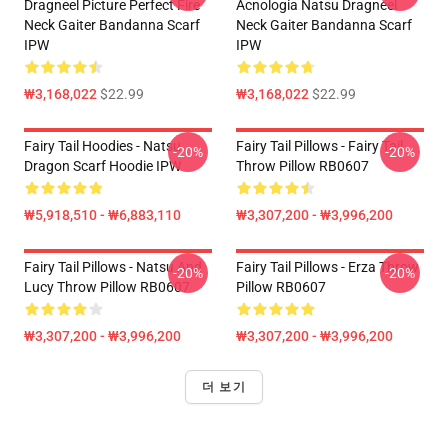
Dragneel Picture Perfect Fire
Acnologia Natsu Dragneel
Neck Gaiter Bandanna Scarf
Neck Gaiter Bandanna Scarf
IPW
IPW
₩3,168,022
$22.99
₩3,168,022
$22.99
Fairy Tail Hoodies - Natsu
Fairy Tail Pillows - Fairy Tail
-20%
-20%
Dragon Scarf Hoodie IPW
Throw Pillow RB0607
₩5,918,510 - ₩6,883,110
₩3,307,200 - ₩3,996,200
Fairy Tail Pillows - Natsu And
Fairy Tail Pillows - Erza Throw
-20%
-20%
Lucy Throw Pillow RB0607
Pillow RB0607
₩3,307,200 - ₩3,996,200
₩3,307,200 - ₩3,996,200
더 보기