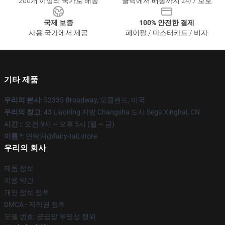
200개 이상의 국가로 배송
클릭에서 배송까지 24/7 보호
국제 보증
100% 안전한 결제
사용 국가에서 제공
페이팔 / 마스터카드 / 비자
기타 제품
우리의 본사
: 52335 Broadway, 오클랜드, 미국
우리의 창고
: 43 Liaoning 지방 Changsha 도시 Sega Xinghai, CN
시간 :
: 오전 9시 ~ 오후 5시 (월 ~ 금)
이름 *
: 연락처@fairy-tail.store
우리의 회사
제품 정보
이용 약관
개인 정보 정책
DMCA - 저작권 정책
모델 번호: 공급망 투명성 행위