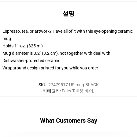
설명
Espresso, tea, or artwork? Have all of it with this eye-opening ceramic
mug
Holds 11 oz. (325 ml)
Mug diameter is 3.2" (8.2 cm), not together with deal with
Dishwasher-protected ceramic
Wraparound design printed for you while you order
SKU
:
27479517-US-mug-BLACK
카테고리
:
Fairy Tail 뚱 베어
,
What Customers Say