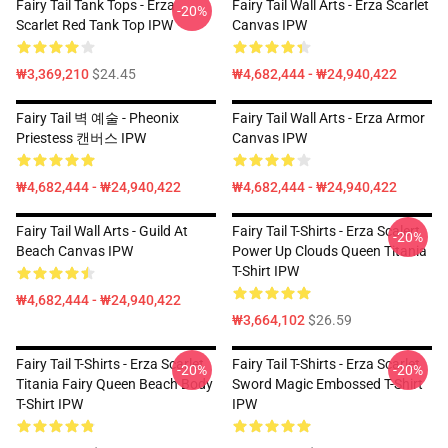
Fairy Tail Tank Tops - Erza
Fairy Tail Wall Arts - Erza Scarlet
-20%
Scarlet Red Tank Top IPW
Canvas IPW
₩3,369,210
$24.45
₩4,682,444 - ₩24,940,422
Fairy Tail 벽 예술 - Pheonix
Fairy Tail Wall Arts - Erza Armor
Priestess 캔버스 IPW
Canvas IPW
₩4,682,444 - ₩24,940,422
₩4,682,444 - ₩24,940,422
Fairy Tail Wall Arts - Guild At
Fairy Tail T-Shirts - Erza Scalert
-20%
Beach Canvas IPW
Power Up Clouds Queen Titania
T-Shirt IPW
₩4,682,444 - ₩24,940,422
₩3,664,102
$26.59
Fairy Tail T-Shirts - Erza Scarlet
Fairy Tail T-Shirts - Erza Scarlet
-20%
-20%
Titania Fairy Queen Beach Body
Sword Magic Embossed T-Shirt
T-Shirt IPW
IPW