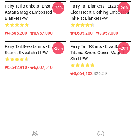
Fairy Tail Blankets - Erza Scarlet
Fairy Tail Blankets - Erza Scarlet
-20%
-20%
Katana Magic Embossed
Clear Heart Clothing Embossed
Blanket IPW
Ink Fist Blanket IPW
₩4,685,200 - ₩8,957,000
₩4,685,200 - ₩8,957,000
Fairy Tail Sweatshirts - Erza
Fairy Tail T-Shirts - Erza Scarlet
-20%
-20%
Scarlet Sweatshirt IPW
Titania Sword Queen Mage T-
Shirt IPW
₩5,642,910 - ₩6,607,510
₩3,664,102
$26.59
Footer