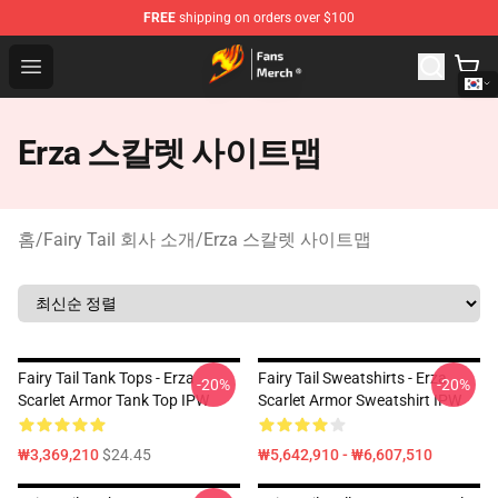
FREE
shipping on orders over $100
Fairy Tail Store - Official Fairy Tail Merchandise Shop
Open menu
Erza 스칼렛 사이트맵
홈
/
Fairy Tail 회사 소개
/
Erza 스칼렛 사이트맵
Fairy Tail Tank Tops - Erza
Fairy Tail Sweatshirts - Erza
-20%
-20%
Scarlet Armor Tank Top IPW
Scarlet Armor Sweatshirt IPW
₩3,369,210
$24.45
₩5,642,910 - ₩6,607,510