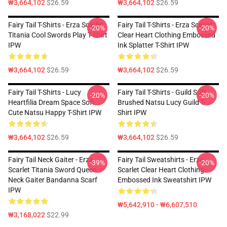
₩3,664,102
$26.59
₩3,664,102
$26.59
Fairy Tail T-Shirts - Erza Scarlet
Fairy Tail T-Shirts - Erza Scarlet
-20%
-20%
Titania Cool Swords Play T-Shirt
Clear Heart Clothing Embossed
IPW
Ink Splatter T-Shirt IPW
₩3,664,102
$26.59
₩3,664,102
$26.59
Fairy Tail T-Shirts - Lucy
Fairy Tail T-Shirts - Guild Soft
-20%
-20%
Heartfilia Dream Space Soft
Brushed Natsu Lucy Guild T-
Cute Natsu Happy T-Shirt IPW
Shirt IPW
₩3,664,102
$26.59
₩3,664,102
$26.59
Fairy Tail Neck Gaiter - Erza
Fairy Tail Sweatshirts - Erza
-39%
-20%
Scarlet Titania Sword Queen
Scarlet Clear Heart Clothing
Neck Gaiter Bandanna Scarf
Embossed Ink Sweatshirt IPW
IPW
₩5,642,910 - ₩6,607,510
₩3,168,022
$22.99