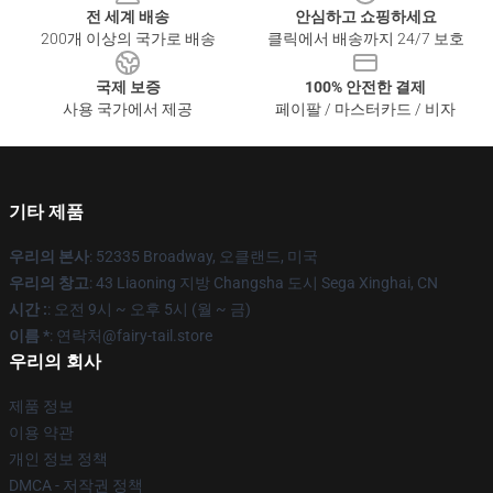
전 세계 배송
안심하고 쇼핑하세요
200개 이상의 국가로 배송
클릭에서 배송까지 24/7 보호
국제 보증
100% 안전한 결제
사용 국가에서 제공
페이팔 / 마스터카드 / 비자
기타 제품
우리의 본사
: 52335 Broadway, 오클랜드, 미국
우리의 창고
: 43 Liaoning 지방 Changsha 도시 Sega Xinghai, CN
시간 :
: 오전 9시 ~ 오후 5시 (월 ~ 금)
이름 *
: 연락처@fairy-tail.store
우리의 회사
제품 정보
이용 약관
개인 정보 정책
DMCA - 저작권 정책