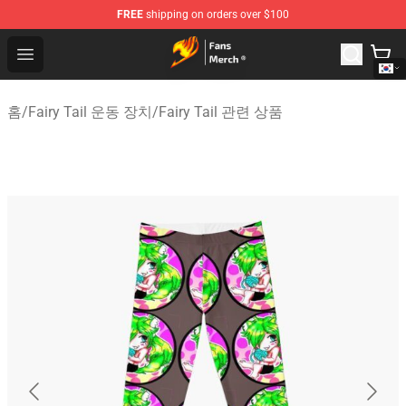
FREE
shipping on orders over $100
Fairy Tail Store - Official Fairy Tail Merchandise Shop
Open menu
홈
/
Fairy Tail 운동 장치
/
Fairy Tail 관련 상품