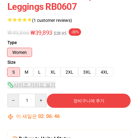
Leggings RB0607
(1 customer reviews)
₩49,866
₩39,893
-20%
$28.95
Type
Women
Size
S
M
L
XL
2XL
3XL
4XL
사이즈 가이드 보기
Quantity
장바구니에 추가
이 세일은
02
:
06
:
45