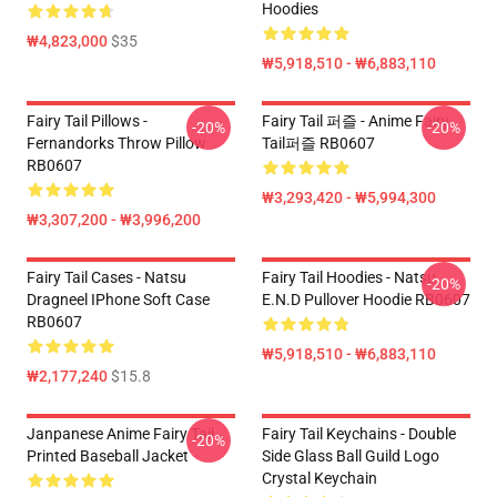
Hoodies
₩4,823,000
$35
₩5,918,510 - ₩6,883,110
Fairy Tail Pillows -
Fairy Tail 퍼즐 - Anime Fairy
-20%
-20%
Fernandorks Throw Pillow
Tail퍼즐 RB0607
RB0607
₩3,293,420 - ₩5,994,300
₩3,307,200 - ₩3,996,200
Fairy Tail Cases - Natsu
Fairy Tail Hoodies - Natsu
-20%
Dragneel IPhone Soft Case
E.N.D Pullover Hoodie RB0607
RB0607
₩5,918,510 - ₩6,883,110
₩2,177,240
$15.8
Janpanese Anime Fairy Tail
Fairy Tail Keychains - Double
-20%
Printed Baseball Jacket
Side Glass Ball Guild Logo
Crystal Keychain