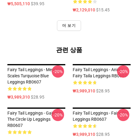
₩5,505,110
$39.95
₩2,129,010
$15.45
더 보기
관련 상품
Fairy Tail Leggings - Mermaid
Fairy Tail Leggings - Anime
-20%
-20%
Scales Turquoise Blue
Fairy Taila Leggings RB0607
Leggings RB0607
₩3,989,310
$28.95
₩3,989,310
$28.95
Fairy Tail Leggings - Gajeel In
Fairy Tail Leggings - Fairy Tail
-20%
-20%
The Circle Up Leggings
Leggings RB0607
RB0607
₩3,989,310
$28.95