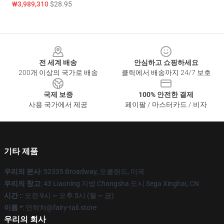
₩3,989,310
$28.95
Footer
전 세계 배송
안심하고 쇼핑하세요
200개 이상의 국가로 배송
클릭에서 배송까지 24/7 보호
국제 보증
100% 안전한 결제
사용 국가에서 제공
페이팔 / 마스터카드 / 비자
기타 제품
우리의 본사
: 52335 Broadway, 오클랜드, 미국
우리의 창고
: 43 Liaoning 지방 Changsha 도시 Sega Xinghai, CN
시간 :
: 오전 9시 ~ 오후 5시 (월 ~ 금)
이름 *
: 연락처@fairy-tail.store
우리의 회사