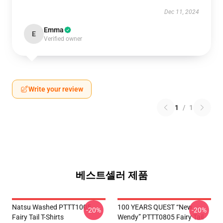
Dec 11, 2024
Emma
E
Verified owner
Write your review
1
/
1
베스트셀러 제품
Natsu Washed PTTT1005
100 YEARS QUEST “New
-20%
-20%
Fairy Tail T-Shirts
Wendy” PTTT0805 Fairy Tail