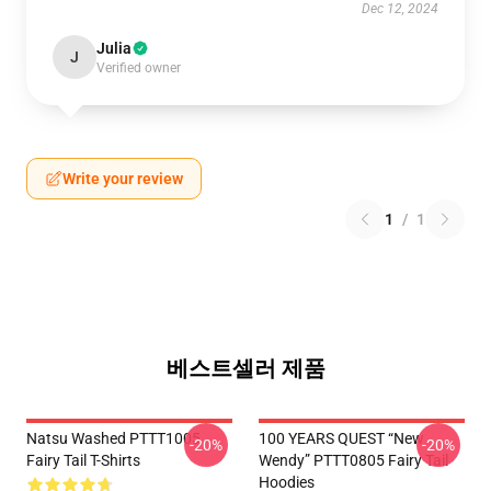
Dec 12, 2024
Julia
J
Verified owner
Write your review
1
/
1
베스트셀러 제품
Natsu Washed PTTT1005
100 YEARS QUEST “New
-20%
-20%
Fairy Tail T-Shirts
Wendy” PTTT0805 Fairy Tail
Hoodies