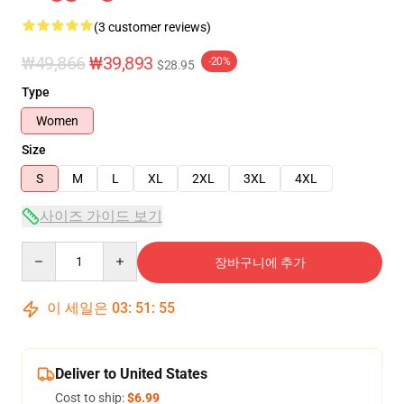
(3 customer reviews)
₩49,866
₩39,893
-20%
$28.95
Type
Women
Size
S
M
L
XL
2XL
3XL
4XL
사이즈 가이드 보기
Quantity
장바구니에 추가
이 세일은
03
:
51
:
54
Deliver to United States
Cost to ship:
$6.99