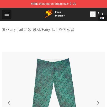
FREE
shipping on orders over $100
Fairy Tail Store - Official Fairy Tail Merchandise Shop
Open menu
홈
/
Fairy Tail 운동 장치
/
Fairy Tail 관련 상품