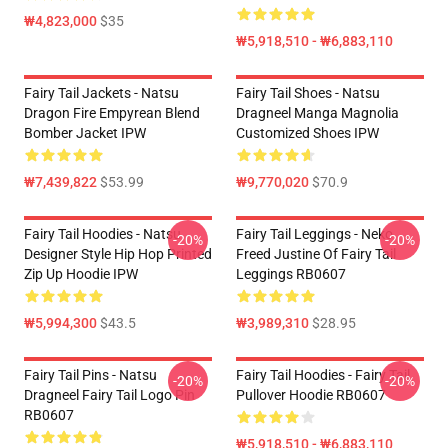
₩4,823,000
$35
₩5,918,510 - ₩6,883,110
Fairy Tail Jackets - Natsu
Fairy Tail Shoes - Natsu
Dragon Fire Empyrean Blend
Dragneel Manga Magnolia
Bomber Jacket IPW
Customized Shoes IPW
₩7,439,822
$53.99
₩9,770,020
$70.9
Fairy Tail Hoodies - Natsu
Fairy Tail Leggings - Neko
-20%
-20%
Designer Style Hip Hop Printed
Freed Justine Of Fairy Tail
Zip Up Hoodie IPW
Leggings RB0607
₩5,994,300
$43.5
₩3,989,310
$28.95
Fairy Tail Pins - Natsu
Fairy Tail Hoodies - Fairy Tail
-20%
-20%
Dragneel Fairy Tail Logo Pin
Pullover Hoodie RB0607
RB0607
₩5,918,510 - ₩6,883,110