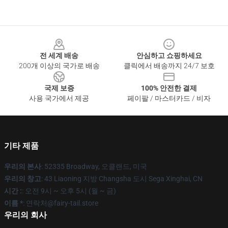
Footer
전 세계 배송
안심하고 쇼핑하세요
200개 이상의 국가로 배송
클릭에서 배송까지 24/7 보호
국제 보증
100% 안전한 결제
사용 국가에서 제공
페이팔 / 마스터카드 / 비자
기타 제품
우리의 본사
: 52335 Broadway, 오클랜드, 미국
우리의 창고
: 43 Liaoning 지방 Changsha 도시 Sega Xinghai, CN
시간 :
: 오전 9시 ~ 오후 5시 (월 ~ 금)
이름 *
: 연락처@fairy-tail.store
우리의 회사