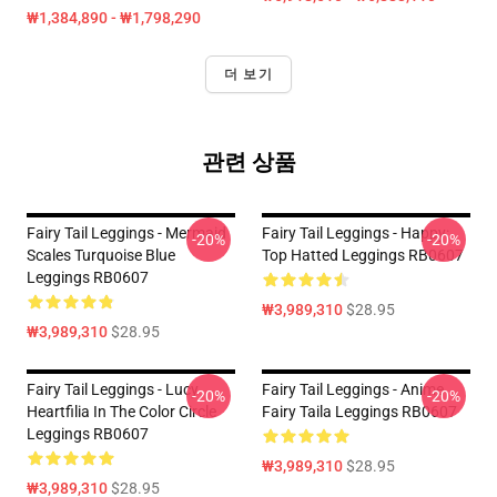
₩1,384,890 - ₩1,798,290
더 보기
관련 상품
Fairy Tail Leggings - Mermaid
Fairy Tail Leggings - Happy:
-20%
-20%
Scales Turquoise Blue
Top Hatted Leggings RB0607
Leggings RB0607
₩3,989,310
$28.95
₩3,989,310
$28.95
Fairy Tail Leggings - Lucy
Fairy Tail Leggings - Anime
-20%
-20%
Heartfilia In The Color Circle
Fairy Taila Leggings RB0607
Leggings RB0607
₩3,989,310
$28.95
₩3,989,310
$28.95