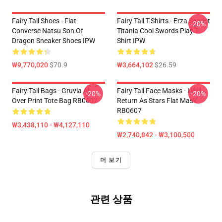
Fairy Tail Shoes - Flat
Fairy Tail T-Shirts - Erza Scarlet
-20%
Converse Natsu Son Of
Titania Cool Swords Play T-
Dragon Sneaker Shoes IPW
Shirt IPW
₩9,770,020
$70.9
₩3,664,102
$26.59
Fairy Tail Bags - Gruvia All
Fairy Tail Face Masks - I Will
-20%
-20%
Over Print Tote Bag RB0607
Return As Stars Flat Mask
RB0607
₩3,438,110 - ₩4,127,110
₩2,740,842 - ₩3,100,500
더 보기
관련 상품