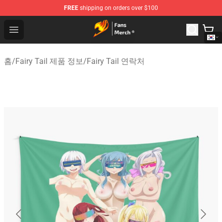
FREE
shipping on orders over $100
Fairy Tail Store - Official Fairy Tail Merchandise Shop
Open menu
홈
/
Fairy Tail 제품 정보
/
Fairy Tail 연락처