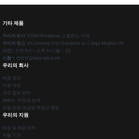
기타 제품
우리의 본사
: 52335 Broadway, 오클랜드, 미국
우리의 창고
: 43 Liaoning 지방 Changsha 도시 Sega Xinghai, CN
시간 :
: 오전 9시 ~ 오후 5시 (월 ~ 금)
이름 *
: 연락처@fairy-tail.store
우리의 회사
제품 정보
이용 약관
개인 정보 정책
DMCA - 저작권 정책
모델 번호: 공급망 투명성 행위
우리의 지원
배송 및 배송 정책
지불 기간