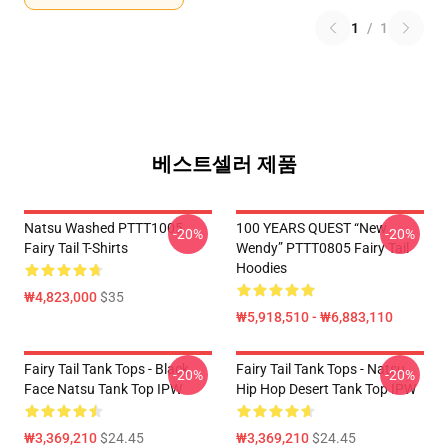
1
/
1
베스트셀러 제품
Natsu Washed PTTT1005
100 YEARS QUEST “New
-20%
-20%
Fairy Tail T-Shirts
Wendy” PTTT0805 Fairy Tail
Hoodies
₩4,823,000
$35
₩5,918,510 - ₩6,883,110
Fairy Tail Tank Tops - Black
Fairy Tail Tank Tops - Natsu
-20%
-20%
Face Natsu Tank Top IPW
Hip Hop Desert Tank Top IPW
₩3,369,210
$24.45
₩3,369,210
$24.45