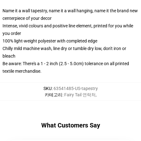
Name it a wall tapestry, name it a wall hanging, name it the brand new
centerpiece of your decor
Intense, vivid colours and positive line element, printed for you while
you order
100% light-weight polyester with completed edge
Chilly mild machine wash, line dry or tumble dry low, don't iron or
bleach
Be aware: There's a 1 - 2 inch (2.5 - 5.0cm) tolerance on all printed
textile merchandise.
SKU
:
63541485-US-tapestry
카테고리
:
Fairy Tail 연락처
,
What Customers Say