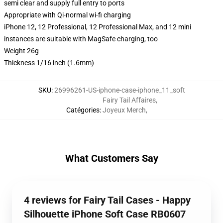
semi clear and supply full entry to ports
Appropriate with Qi-normal wi-fi charging
iPhone 12, 12 Professional, 12 Professional Max, and 12 mini
instances are suitable with MagSafe charging, too
Weight 26g
Thickness 1/16 inch (1.6mm)
SKU
:
26996261-US-iphone-case-iphone_11_soft
Fairy Tail Affaires
,
Catégories
:
Joyeux Merch
,
What Customers Say
4 reviews for Fairy Tail Cases - Happy
Silhouette iPhone Soft Case RB0607