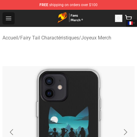
FREE
shipping on orders over $100
Fairy Tail Store - Official Fairy Tail Merchandise Shop
Open menu
Accueil
/
Fairy Tail Charactéristiques
/
Joyeux Merch