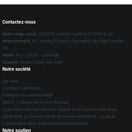
Contactez-nous
Notre siège social
: 52335 Broadway, Oakland, CA 94612, US
Notre entrepôt
: 43 Liaoning Province Changsha Ville Sega Xinghai,
CN
Heure
: 9h – 17h (lu – vendredi)
Courriel
: contact@fairy-tail.store
Notre société
Sur nous
Conditions générales
Politiques de confidentialité
DMCA - Politique sur le droit d'auteur
Le présent règlement entre en vigueur le jour suivant celui de sa
publication au Journal officiel de l'Union européenne. Loi sur la
transparence de la chaîne d'approvisionnement
Notre soutien