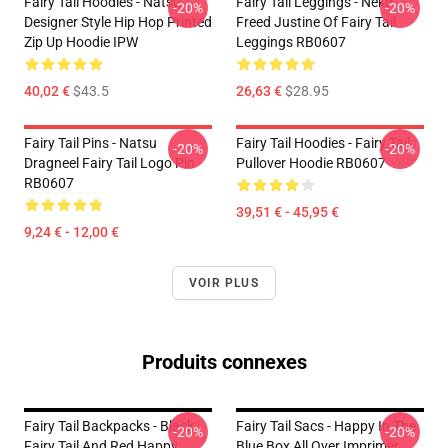
Fairy Tail Hoodies - Natsu
Fairy Tail Leggings - Neko
-20%
-20%
Designer Style Hip Hop Printed
Freed Justine Of Fairy Tail
Zip Up Hoodie IPW
Leggings RB0607
40,02 €
$43.5
26,63 €
$28.95
Fairy Tail Pins - Natsu
Fairy Tail Hoodies - Fairy Tail
-20%
-20%
Dragneel Fairy Tail Logo Pin
Pullover Hoodie RB0607
RB0607
39,51 € - 45,95 €
9,24 € - 12,00 €
VOIR PLUS
Produits connexes
Fairy Tail Backpacks - Black
Fairy Tail Sacs - Happy In The
-20%
-20%
Fairy Tail And Red Happy
Blue Box All Over Imprimer