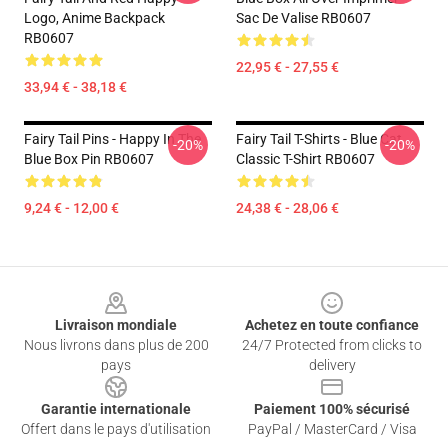
Logo, Anime Backpack
Sac De Valise RB0607
RB0607
22,95 € - 27,55 €
33,94 € - 38,18 €
Fairy Tail Pins - Happy In The
Fairy Tail T-Shirts - Blue Cat
-20%
-20%
Blue Box Pin RB0607
Classic T-Shirt RB0607
9,24 € - 12,00 €
24,38 € - 28,06 €
Footer
Livraison mondiale
Achetez en toute confiance
Nous livrons dans plus de 200
24/7 Protected from clicks to
pays
delivery
Garantie internationale
Paiement 100% sécurisé
Offert dans le pays d'utilisation
PayPal / MasterCard / Visa