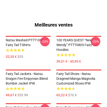
Meilleures ventes
Natsu Washed PTTT1005
100 YEARS QUEST “New
-20%
-20%
Fairy Tail T-Shirts
Wendy” PTTT0805 Fairy Tail
Hoodies
32,20 €
$35
39,51 € - 45,95 €
Fairy Tail Jackets - Natsu
Fairy Tail Shoes - Natsu
Dragon Fire Empyrean Blend
Dragneel Manga Magnolia
Bomber Jacket IPW
Customized Shoes IPW
49,67 €
$53.99
65,22 €
$70.9