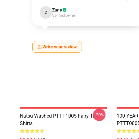
Zane
Z
Verified owner
Write your review
-20%
Natsu Washed PTTT1005 Fairy Tail T-
100 YEAR
Shirts
PTTT0805 