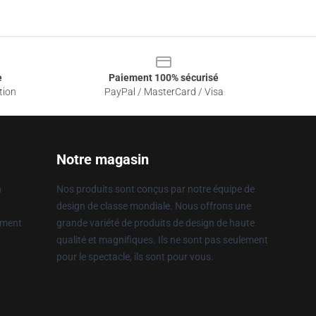
e
Paiement 100% sécurisé
tion
PayPal / MasterCard / Visa
Notre magasin
n
Nos produits sont conçus par notre équipe de
design de classe mondiale. Nous offrons une
ement
grande variété de produits de design de haute
qualité et magnifiques. Ils ne sont pas seulement
pour le spectacle, ils sont pour vous.