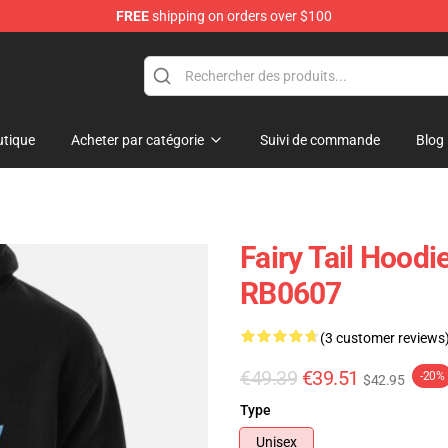
FREE
shipping on orders over $100
tique
Acheter par catégorie
Suivi de commande
Blog
Fairy Tail Hoodi
RB0607
(3 customer reviews
€49.39
€39.51
-20%
$42.95
Type
Unisex