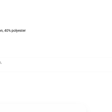
on, 40% polyester
s
,