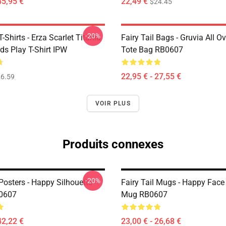
45,95 €
22,49 €
$24.45
-20%
T-Shirts - Erza Scarlet Titania
Fairy Tail Bags - Gruvia All Ov
ds Play T-Shirt IPW
Tote Bag RB0607
22,95 € - 27,55 €
6.59
VOIR PLUS
Produits connexes
-20%
 Posters - Happy Silhouette
Fairy Tail Mugs - Happy Face
B0607
Mug RB0607
42,22 €
23,00 € - 26,68 €