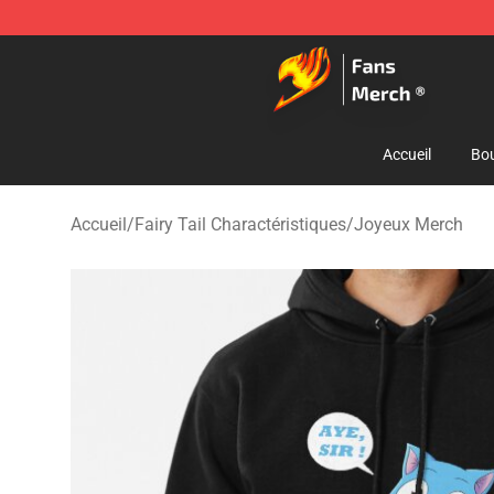
Fairy Tail Store - Official Fairy Tail Merchandise Shop
Accueil
Bou
Accueil
/
Fairy Tail Charactéristiques
/
Joyeux Merch