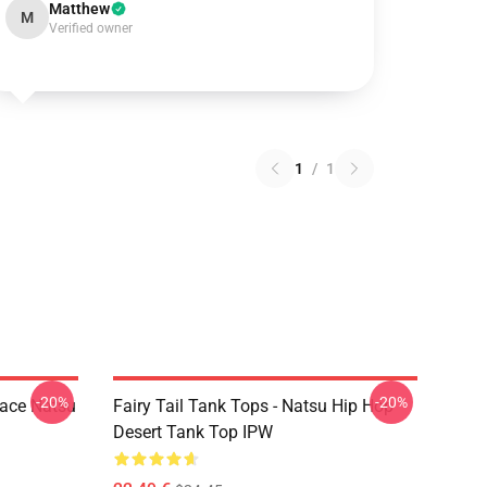
Matthew
M
Verified owner
1
/
1
-20%
-20%
Face Natsu
Fairy Tail Tank Tops - Natsu Hip Hop
Desert Tank Top IPW