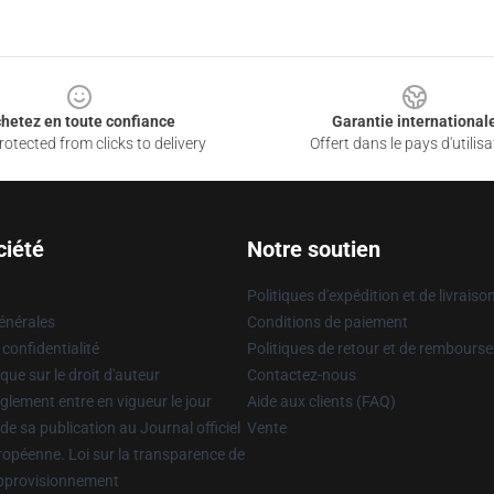
hetez en toute confiance
Garantie international
otected from clicks to delivery
Offert dans le pays d'utilisa
ciété
Notre soutien
Politiques d'expédition et de livraiso
énérales
Conditions de paiement
 confidentialité
Politiques de retour et de rembours
que sur le droit d'auteur
Contactez-nous
glement entre en vigueur le jour
Aide aux clients (FAQ)
 de sa publication au Journal officiel
Vente
uropéenne. Loi sur la transparence de
approvisionnement