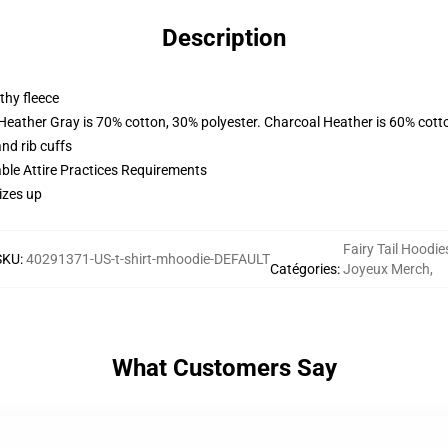
Description
thy fleece
 Heather Gray is 70% cotton, 30% polyester. Charcoal Heather is 60% cott
nd rib cuffs
able Attire Practices Requirements
izes up
Fairy Tail Hoodie
SKU
:
40291371-US-t-shirt-mhoodie-DEFAULT
Catégories
:
Joyeux Merch
,
What Customers Say