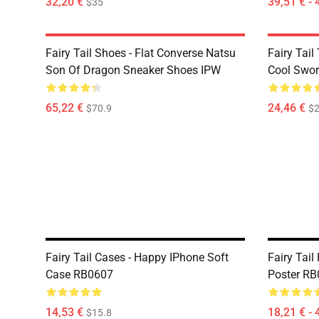
32,20 €
39,51 € - 
$35
Fairy Tail Shoes - Flat Converse Natsu
Fairy Tail 
Son Of Dragon Sneaker Shoes IPW
Cool Swor
65,22 €
24,46 €
$70.9
$2
Fairy Tail Cases - Happy IPhone Soft
Fairy Tail
Case RB0607
Poster R
14,53 €
18,21 € - 
$15.8