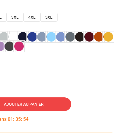
L
3XL
4XL
5XL
AJOUTER AU PANIER
dans
01
:
35
:
53