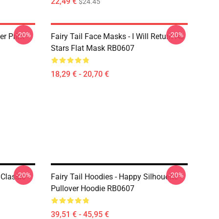
22,49 €
$24.45
-20%
-20%
er Print
Fairy Tail Face Masks - I Will Return As
Stars Flat Mask RB0607
18,29 € - 20,70 €
-20%
-20%
 Classic
Fairy Tail Hoodies - Happy Silhouette
Pullover Hoodie RB0607
39,51 € - 45,95 €