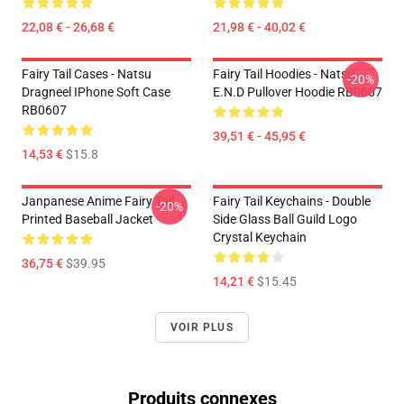
22,08 € - 26,68 €
21,98 € - 40,02 €
Fairy Tail Cases - Natsu
Fairy Tail Hoodies - Natsu
-20%
Dragneel IPhone Soft Case
E.N.D Pullover Hoodie RB0607
RB0607
39,51 € - 45,95 €
14,53 €
$15.8
Janpanese Anime Fairy Tail
Fairy Tail Keychains - Double
-20%
Printed Baseball Jacket
Side Glass Ball Guild Logo
Crystal Keychain
36,75 €
$39.95
14,21 €
$15.45
VOIR PLUS
Produits connexes