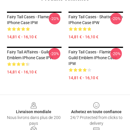
Fairy Tail Cases - Flame Logo
Fairy Tail Cases - Shatter Logo
-20%
-20%
IPhone Case IPW
IPhone Case IPW
14,81 € - 16,10 €
14,81 € - 16,10 €
Fairy Tail Affaires - Guild
Fairy Tail Cases - Flaming
-20%
-20%
Emblem IPhone Case IPW
Guild Emblem IPhone Case
IPW
14,81 € - 16,10 €
14,81 € - 16,10 €
Footer
Livraison mondiale
Achetez en toute confiance
Nous livrons dans plus de 200
24/7 Protected from clicks to
pays
delivery