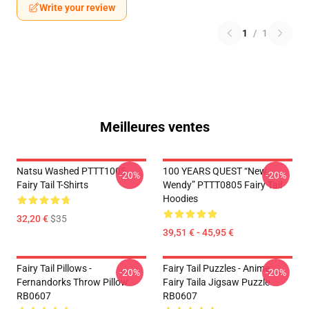
Write your review
1
/
1
Meilleures ventes
Natsu Washed PTTT1005
100 YEARS QUEST “New
-20%
-20%
Fairy Tail T-Shirts
Wendy” PTTT0805 Fairy Tail
Hoodies
32,20 €
$35
39,51 € - 45,95 €
Fairy Tail Pillows -
Fairy Tail Puzzles - Anime
-20%
-20%
Fernandorks Throw Pillow
Fairy Taila Jigsaw Puzzle
RB0607
RB0607