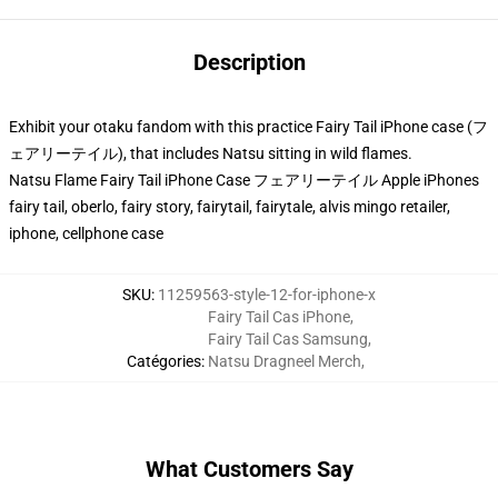
Description
Exhibit your otaku fandom with this practice Fairy Tail iPhone case (フ
ェアリーテイル), that includes Natsu sitting in wild flames.
Natsu Flame Fairy Tail iPhone Case フェアリーテイル Apple iPhones
fairy tail, oberlo, fairy story, fairytail, fairytale, alvis mingo retailer,
iphone, cellphone case
SKU
:
11259563-style-12-for-iphone-x
Fairy Tail Cas iPhone
,
Fairy Tail Cas Samsung
,
Catégories
:
Natsu Dragneel Merch
,
What Customers Say