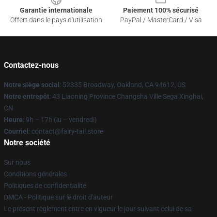
Garantie internationale
Paiement 100% sécurisé
Offert dans le pays d'utilisation
PayPal / MasterCard / Visa
Contactez-nous
Notre siège social
: 52335 Broadway, Oakland, CA 94612, US
Notre entrepôt
: 43 Liaoning Province Changsha Ville Sega Xinghai,
CN
Heure
: 9h – 17h (lu – vendredi)
Courriel
: contact@fairy-tail.store
Notre société
Sur nous
Conditions générales
Politiques de confidentialité
DMCA - Politique sur le droit d'auteur
Le présent règlement entre en vigueur le jour suivant celui de sa