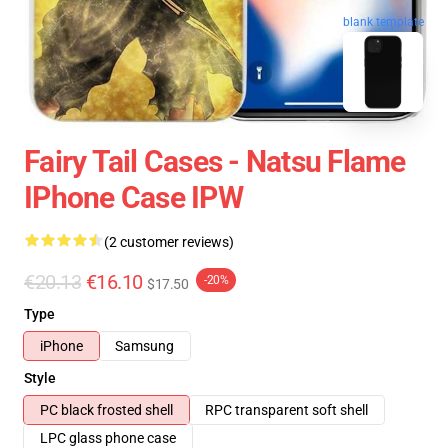
blank template
Fairy Tail Cases - Natsu Flame
IPhone Case IPW
(2 customer reviews)
€20.13
€16.10
-20%
$17.50
Type
iPhone
Samsung
Style
PC black frosted shell
RPC transparent soft shell
LPC glass phone case