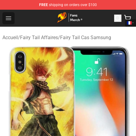
FREE
shipping on orders over $100
Fairy Tail Store - Official Fairy Tail Merchandise Shop
Open menu
Accueil
/
Fairy Tail Affaires
/
Fairy Tail Cas Samsung