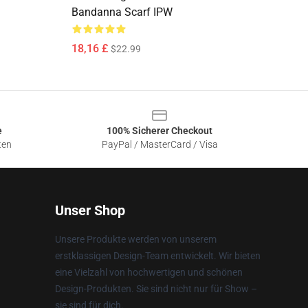
Bandanna Scarf IPW
18,16 £
$22.99
e
100% Sicherer Checkout
ten
PayPal / MasterCard / Visa
Unser Shop
Unsere Produkte werden von unserem
erstklassigen Design-Team entwickelt. Wir bieten
eine Vielzahl von hochwertigen und schönen
Design-Produkten. Sie sind nicht nur für Show –
sie sind für dich.