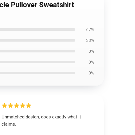
rcle Pullover Sweatshirt
67%
33%
0%
0%
0%
Unmatched design, does exactly what it
claims.