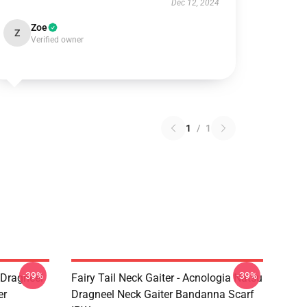
Dec 12, 2024
Zoe
Z
Verified owner
1
/
1
-39%
-39%
u Dragneel
Fairy Tail Neck Gaiter - Acnologia Natsu
er
Dragneel Neck Gaiter Bandanna Scarf