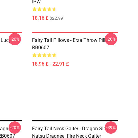
IPW
18,16 £
$22.99
-20%
-20%
d Lucy
Fairy Tail Pillows - Erza Throw Pillow
RB0607
18,96 £ - 22,91 £
-20%
-39%
agneel II
Fairy Tail Neck Gaiter - Dragon Slayer
 RB0607
Natsu Dragneel Fire Neck Gaiter