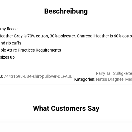
Beschreibung
thy fleece
Heather Gray is 70% cotton, 30% polyester. Charcoal Heather is 60% cott
nd rib cuffs
able Attire Practices Requirements
sizes up
Fairy Tail Süßigkeit
U
:
74431598-US-t-shirt-pullover-DEFAULT
Kategorien
:
Natsu Dragneel Me
What Customers Say