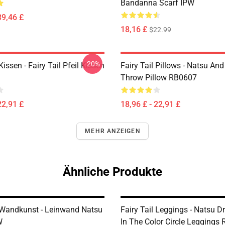
Bandanna Scarf IPW
39,46 £
18,16 £
$22.99
-20%
Kissen - Fairy Tail Pfeil Kissen
Fairy Tail Pillows - Natsu An
Throw Pillow RB0607
22,91 £
18,96 £ - 22,91 £
MEHR ANZEIGEN
Ähnliche Produkte
l Wandkunst - Leinwand Natsu
Fairy Tail Leggings - Natsu Dr
W
In The Color Circle Leggings