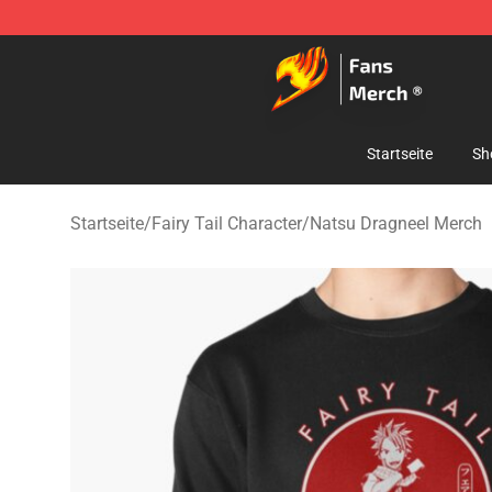
Fairy Tail Store - Official Fairy Tail Merchandise Shop
Startseite
Sh
Startseite
/
Fairy Tail Character
/
Natsu Dragneel Merch