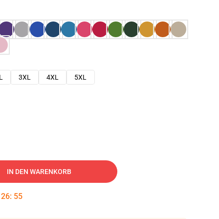
L
3XL
4XL
5XL
IN DEN WARENKORB
:
26
:
54