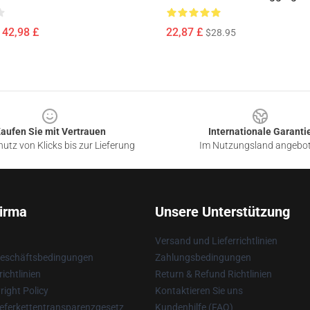
142,98 £
22,87 £
$28.95
aufen Sie mit Vertrauen
Internationale Garanti
utz von Klicks bis zur Lieferung
Im Nutzungsland angebo
irma
Unsere Unterstützung
Versand und Lieferrichtlinien
Geschäftsbedingungen
Zahlungsbedingungen
ichtlinien
Return & Refund Richtlinien
ight Policy
Kontaktieren Sie uns
eferkettentransparenzgesetz
Kundenhilfe (FAQ)