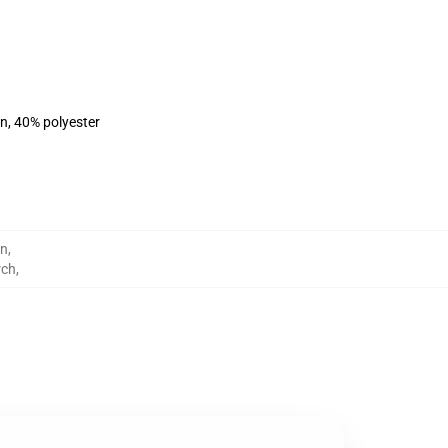
on, 40% polyester
en
,
rch
,