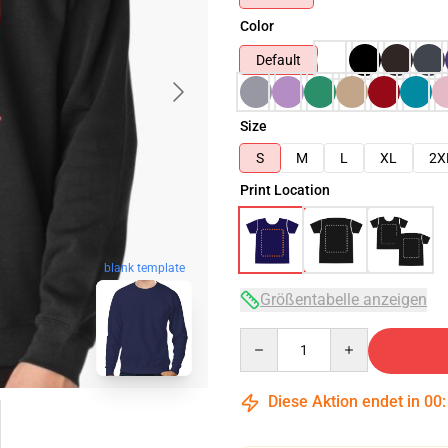
Color
Default
Size
S
M
L
XL
2X
Print Location
blank template
Größentabelle anzeigen
Quantity
Diese Aktion endet in
00