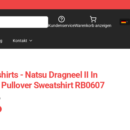
Kundenservice
Warenkorb anzeigen
og
Kontakt
hirts - Natsu Dragneel II In
e Pullover Sweatshirt RB0607
)