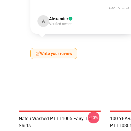
Dec 15, 2024
Alexander
A
Verified owner
Write your review
-20%
Natsu Washed PTTT1005 Fairy Tail T-
100 YEAR
Shirts
PTTT0805 