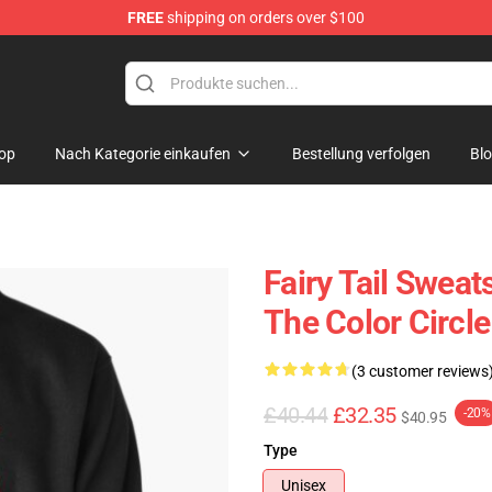
FREE
shipping on orders over $100
op
Nach Kategorie einkaufen
Bestellung verfolgen
Bl
Fairy Tail Sweats
The Color Circl
(3 customer reviews
£40.44
£32.35
-20%
$40.95
Type
Unisex