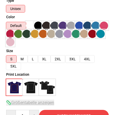
Type
Unisex
Color
Default
Size
S
M
L
XL
2XL
3XL
4XL
5XL
Print Location
Größentabelle anzeigen
Quantity