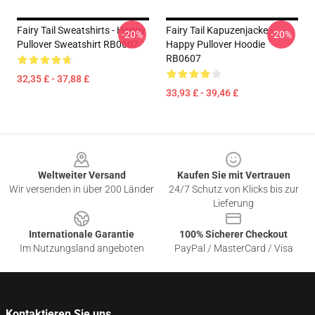
Fairy Tail Sweatshirts - Happy
Fairy Tail Kapuzenjacke -
-20%
-20%
Pullover Sweatshirt RB0607
Happy Pullover Hoodie
RB0607
32,35 £ - 37,88 £
33,93 £ - 39,46 £
Footer
Weltweiter Versand
Kaufen Sie mit Vertrauen
Wir versenden in über 200 Länder
24/7 Schutz von Klicks bis zur
Lieferung
Internationale Garantie
100% Sicherer Checkout
Im Nutzungsland angeboten
PayPal / MasterCard / Visa
Kontaktieren Sie uns