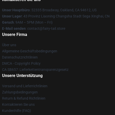
Unser Hauptbüro
: 52335 Broadway, Oakland, CA 94612, US
Unser Lager
: 43 Provinz Liaoning Changsha Stadt Sega Xinghai, CN
Geruch
: 9AM – 5PM (Mon – Fri)
E-Mail senden
: contact@fairy-tail.store
Unsere Firma
Über uns
Allgemeine Geschäftsbedingungen
Datenschutzrichtlinien
DMCA - Copyright Policy
CA SB657: Lieferkettentransparenzgesetz
Unsere Unterstützung
Versand und Lieferrichtlinien
Zahlungsbedingungen
Return & Refund Richtlinien
Kontaktieren Sie uns
Kundenhilfe (FAQ)