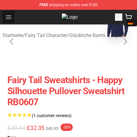
FREE
shipping on orders over $100
blank template
Open menu
Fairy Tail Store - Official Fairy Ta
Startseite
/
Fairy Tail Character
/
Glückliche Barmherzigkeit
Fairy Tail Sweatshirts - Happy
Silhouette Pullover Sweatshirt
RB0607
(1 customer reviews)
£40.44
£32.35
-20%
$40.95