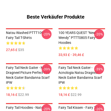
Beste Verkäufer Produkte
Natsu Washed PTTT1005
100 YEARS QUEST “New
-20%
-20%
Fairy Tail T-Shirts
Wendy” PTTT0805 Fairy Tail
Hoodies
27,65 £
$35
33,93 £ - 39,46 £
Fairy Tail Neck Gaiter - Natsu
Fairy Tail Neck Gaiter -
-39%
-39%
Dragneel Picture Perfect Fire
Acnologia Natsu Dragneel
Neck Gaiter Bandanna Scarf
Neck Gaiter Bandanna Scarf
IPW
IPW
18,16 £
$22.99
18,16 £
$22.99
Fairy Tail Hoodies - Natsu
Fairy Tail Kissen - Fairy Tail
-20%
-20%