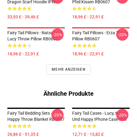
Dragon Scarf Hoodie IPW
Pfeil Kissen RB0607
33,93 £ - 39,46 £
18,96 £ - 22,91 £
Fairy Tail Pillows - Natsu And
Fairy Tail Pillows - Erza Throw
-20%
-20%
Lucy Throw Pillow RB0607
Pillow RB0607
18,96 £ - 22,91 £
18,96 £ - 22,91 £
MEHR ANZEIGEN
Ähnliche Produkte
Fairy Tail Bedding Sets -
Fairy Tail Cases - Lucy, Natsu
-20%
-20%
Happy Throw Blanket RB0607
Und Happy IPhone Case IPW
26,86 £ - 51,35 £
12,71 £ - 13,82 £