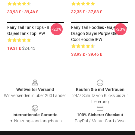
33,93 £ - 39,46 £
32,35 £ - 37,88 £
Fairy Tail Tank Tops - Black
Fairy Tail Hoodies - Gajeel Iron
-20%
-20%
Gajeel Tank Top IPW
Dragon Slayer Purple Glow
Cool Hoodie IPW
19,31 £
$24.45
33,93 £ - 39,46 £
Footer
Weltweiter Versand
Kaufen Sie mit Vertrauen
Wir versenden in über 200 Länder
24/7 Schutz von Klicks bis zur
Lieferung
Internationale Garantie
100% Sicherer Checkout
Im Nutzungsland angeboten
PayPal / MasterCard / Visa