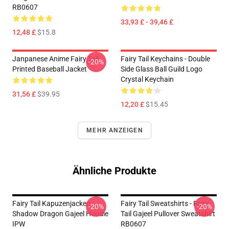
RB0607
33,93 £ - 39,46 £
12,48 £
$15.8
Janpanese Anime Fairy Tail
Fairy Tail Keychains - Double
-20%
Printed Baseball Jacket
Side Glass Ball Guild Logo
Crystal Keychain
31,56 £
$39.95
12,20 £
$15.45
MEHR ANZEIGEN
Ähnliche Produkte
Fairy Tail Kapuzenjacken -
Fairy Tail Sweatshirts - Fairy
-20%
-20%
Shadow Dragon Gajeel Hoodie
Tail Gajeel Pullover Sweatshirt
IPW
RB0607