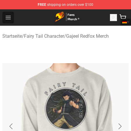
FREE
shipping on orders over $100
Fairy Tail Store - Official Fairy Tail Merchandise Shop
Open menu
Startseite
/
Fairy Tail Character
/
Gajeel Redfox Merch