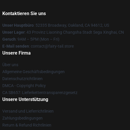
Kontaktieren Sie uns
Unser Hauptbüro
: 52335 Broadway, Oakland, CA 94612, US
Unser Lager
: 43 Provinz Liaoning Changsha Stadt Sega Xinghai, CN
Geruch
: 9AM – 5PM (Mon – Fri)
E-Mail senden
: contact@fairy-tail.store
Unsere Firma
Über uns
Allgemeine Geschäftsbedingungen
Datenschutzrichtlinien
DMCA - Copyright Policy
CA SB657: Lieferkettentransparenzgesetz
Unsere Unterstützung
Versand und Lieferrichtlinien
Zahlungsbedingungen
Return & Refund Richtlinien