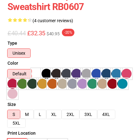
Sweatshirt RB0607
(4 customer reviews)
£40.44
£32.35
-20%
$40.95
Type
Unisex
Color
Default
Size
S
M
L
XL
2XL
3XL
4XL
5XL
Print Location