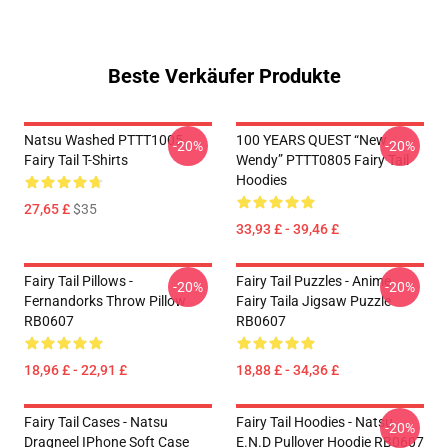
Beste Verkäufer Produkte
Natsu Washed PTTT1005
100 YEARS QUEST “New
-20%
-20%
Fairy Tail T-Shirts
Wendy” PTTT0805 Fairy Tail
Hoodies
27,65 £
$35
33,93 £ - 39,46 £
Fairy Tail Pillows -
Fairy Tail Puzzles - Anime
-20%
-20%
Fernandorks Throw Pillow
Fairy Taila Jigsaw Puzzle
RB0607
RB0607
18,96 £ - 22,91 £
18,88 £ - 34,36 £
Fairy Tail Cases - Natsu
Fairy Tail Hoodies - Natsu
-20%
Dragneel IPhone Soft Case
E.N.D Pullover Hoodie RB0607