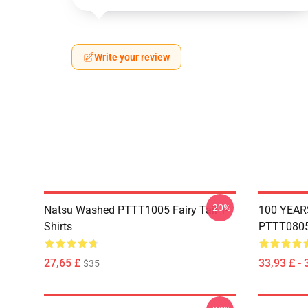
Write your review
-20%
Natsu Washed PTTT1005 Fairy Tail T-
100 YEAR
Shirts
PTTT0805 
27,65 £
33,93 £ - 
$35