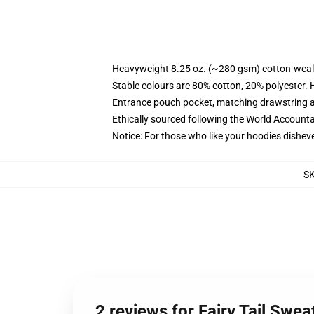
Heavyweight 8.25 oz. (~280 gsm) cotton-weal
Stable colours are 80% cotton, 20% polyester. 
Entrance pouch pocket, matching drawstring a
Ethically sourced following the World Account
Notice: For those who like your hoodies disheve
S
2 reviews for Fairy Tail Swea