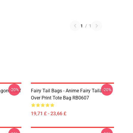
1
/
1
-20%
-20%
agon Scarf
Fairy Tail Bags - Anime Fairy Taila All
Over Print Tote Bag RB0607
19,71 £ - 23,66 £