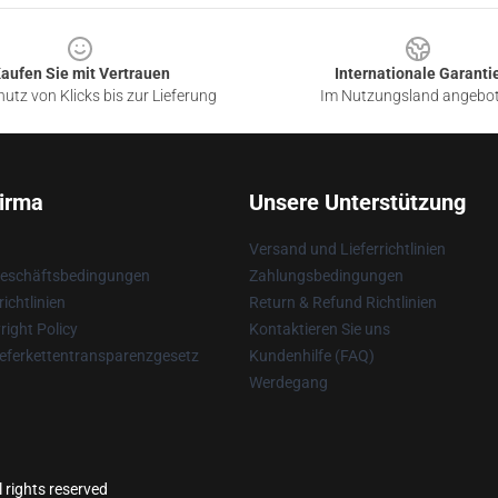
aufen Sie mit Vertrauen
Internationale Garanti
utz von Klicks bis zur Lieferung
Im Nutzungsland angebo
irma
Unsere Unterstützung
Versand und Lieferrichtlinien
Geschäftsbedingungen
Zahlungsbedingungen
ichtlinien
Return & Refund Richtlinien
ight Policy
Kontaktieren Sie uns
eferkettentransparenzgesetz
Kundenhilfe (FAQ)
Werdegang
l rights reserved