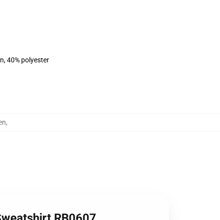
on, 40% polyester
ten
,
r Sweatshirt RB0607