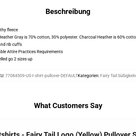
Beschreibung
thy fleece
Heather Gray is 70% cotton, 30% polyester. Charcoal Heather is 60% cott
nd rib cuffs
able Attire Practices Requirements
lled go 2 sizes up
KU
:
77084509-US-t-shirt-pullover-DEFAULT
Kategorien
:
Fairy Tail Süßigkei
What Customers Say
tshirts - Fairy Tail Logo (Yellow) Pullove