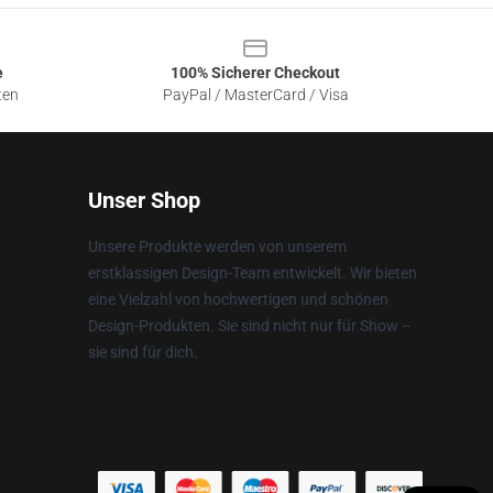
e
100% Sicherer Checkout
ten
PayPal / MasterCard / Visa
Unser Shop
Unsere Produkte werden von unserem
erstklassigen Design-Team entwickelt. Wir bieten
eine Vielzahl von hochwertigen und schönen
Design-Produkten. Sie sind nicht nur für Show –
sie sind für dich.