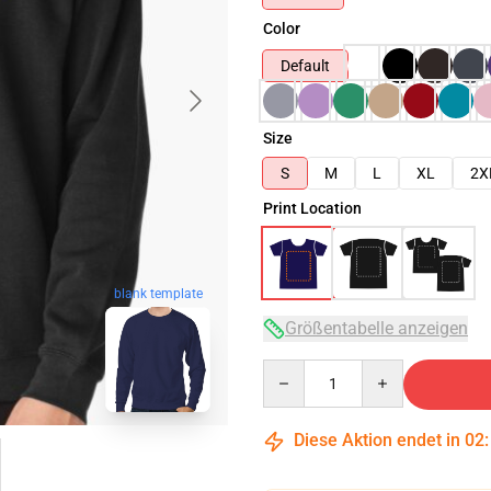
Color
Default
Size
S
M
L
XL
2X
Print Location
blank template
Größentabelle anzeigen
Quantity
Diese Aktion endet in
02