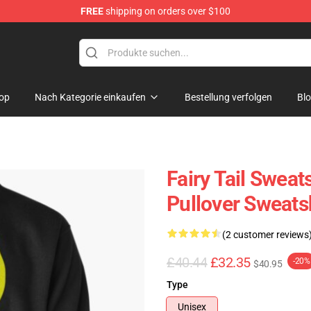
FREE
shipping on orders over $100
op
Nach Kategorie einkaufen
Bestellung verfolgen
Bl
Fairy Tail Sweats
Pullover Sweats
(2 customer reviews
£40.44
£32.35
-20%
$40.95
Type
Unisex