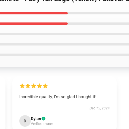
Incredible quality, I’m so glad I bought it!
Dec 15, 2024
Dylan
D
Verified owner