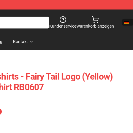
Kundenservice
Warenkorb anzeigen
og
Kontakt
hirts - Fairy Tail Logo (Yellow)
hirt RB0607
)