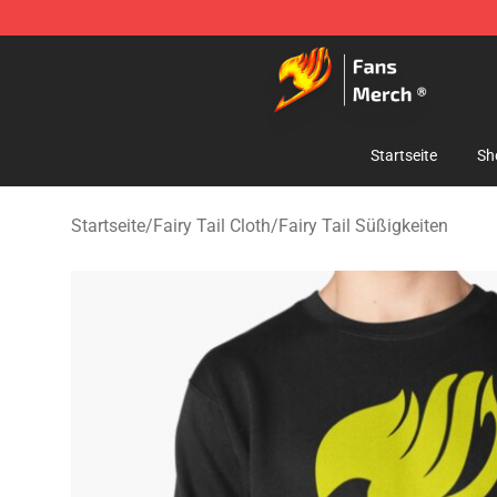
Fairy Tail Store - Official Fairy Tail Merchandise Shop
Startseite
Sh
Startseite
/
Fairy Tail Cloth
/
Fairy Tail Süßigkeiten