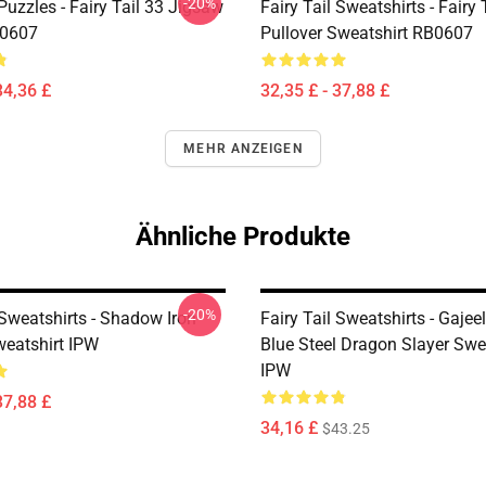
-20%
 Puzzles - Fairy Tail 33 Jigsaw
Fairy Tail Sweatshirts - Fairy 
B0607
Pullover Sweatshirt RB0607
34,36 £
32,35 £ - 37,88 £
MEHR ANZEIGEN
Ähnliche Produkte
-20%
 Sweatshirts - Shadow Iron
Fairy Tail Sweatshirts - Gajee
eatshirt IPW
Blue Steel Dragon Slayer Swe
IPW
37,88 £
34,16 £
$43.25