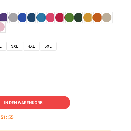
L
3XL
4XL
5XL
IN DEN WARENKORB
:
51
:
54