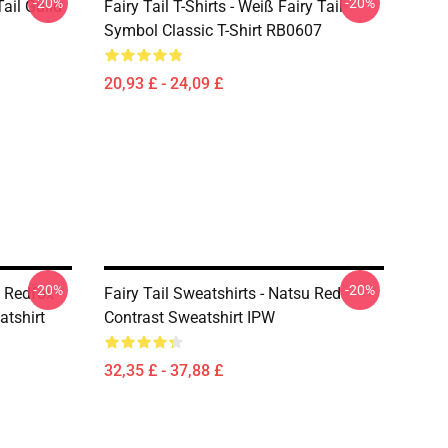
-20%
-20%
Tail Guild
Fairy Tail T-Shirts - Weiß Fairy Tail
Symbol Classic T-Shirt RB0607
20,93 £ - 24,09 £
-20%
-20%
l Redfox
Fairy Tail Sweatshirts - Natsu Red
atshirt
Contrast Sweatshirt IPW
32,35 £ - 37,88 £