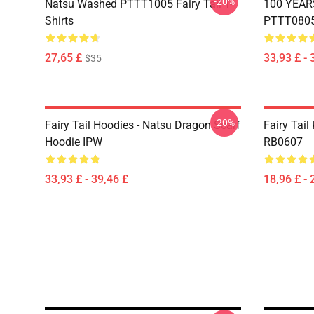
-20%
Natsu Washed PTTT1005 Fairy Tail T-
100 YEAR
Shirts
PTTT0805 
27,65 £
33,93 £ - 
$35
-20%
Fairy Tail Hoodies - Natsu Dragon Scarf
Fairy Tail 
Hoodie IPW
RB0607
33,93 £ - 39,46 £
18,96 £ - 