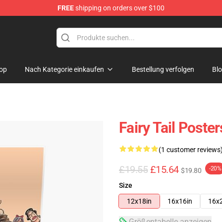
FREE
shipping on orders over $100
op
Nach Kategorie einkaufen
Bestellung verfolgen
Bl
Fairy Tail Poste
(1 customer reviews
£19.55
£15.64
-20%
$19.80
Size
12x18in
16x16in
16x
Größentabelle anzeigen