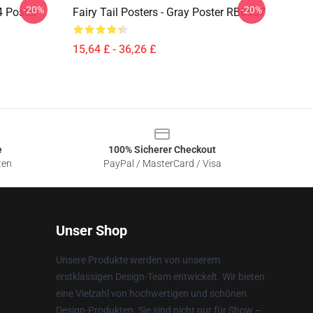
-20%
-20%
 4 Poster
Fairy Tail Posters - Gray Poster RB0607
15,64 £ - 36,26 £
e
100% Sicherer Checkout
ten
PayPal / MasterCard / Visa
Unser Shop
Unsere Produkte werden von unserem
erstklassigen Design-Team entwickelt. Wir bieten
eine Vielzahl von hochwertigen und schönen
Design-Produkten. Sie sind nicht nur für Show –