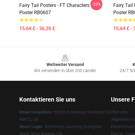
-20%
Fairy Tail Posters - FT Characters
Fairy Tail
Poster RB0607
Poster R
15,64 £ - 36,26 £
15,64 £ - 
Footer
Weltweiter Versand
K
Wir versenden in über 200 Länder
24/7 Sch
Kontaktieren Sie uns
Unsere F
Unser Hauptbüro
: 52335 Broadway, Oakland, CA
Über uns
94612, US
Allgemeine 
Unser Lager
: 43 Provinz Liaoning Changsha
Datenschutzr
Stadt Sega Xinghai, CN
DMCA - Copyr