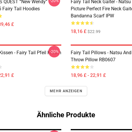
-20%
S QUEST “New Wendy”
Fairy Tail Neck Gaiter - Nats
Fairy Tail Hoodies
Picture Perfect Fire Neck Gait
Bandanna Scarf IPW
39,46 £
18,16 £
$22.99
-20%
Kissen - Fairy Tail Pfeil Kissen
Fairy Tail Pillows - Natsu An
Throw Pillow RB0607
22,91 £
18,96 £ - 22,91 £
MEHR ANZEIGEN
Ähnliche Produkte