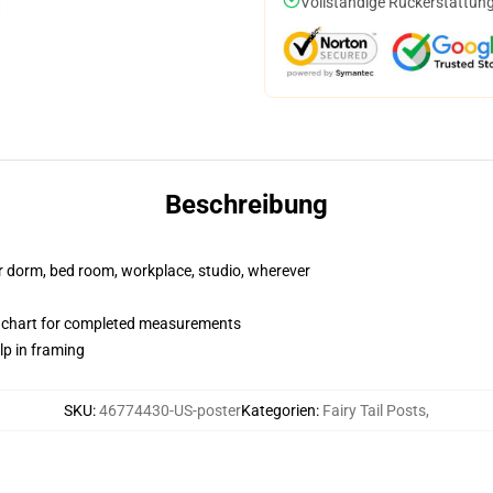
Vollständige Rückerstattung
Beschreibung
our dorm, bed room, workplace, studio, wherever
 chart for completed measurements
lp in framing
SKU
:
46774430-US-poster
Kategorien
:
Fairy Tail Posts
,