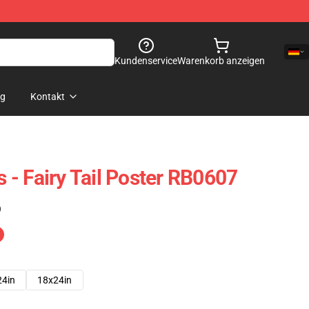
Kundenservice
Warenkorb anzeigen
og
Kontakt
rs - Fairy Tail Poster RB0607
)
24in
18x24in