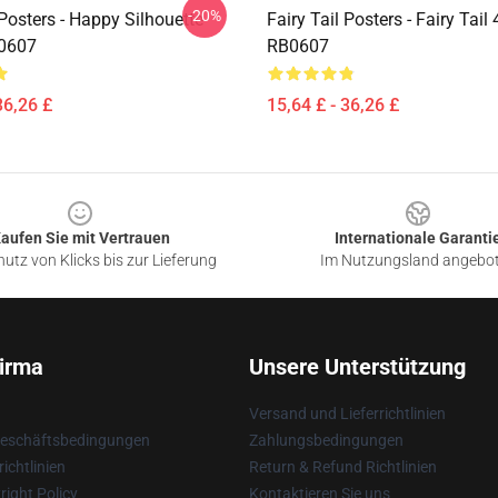
-20%
 Posters - Happy Silhouette
Fairy Tail Posters - Fairy Tail
B0607
RB0607
36,26 £
15,64 £ - 36,26 £
aufen Sie mit Vertrauen
Internationale Garanti
utz von Klicks bis zur Lieferung
Im Nutzungsland angebo
irma
Unsere Unterstützung
Versand und Lieferrichtlinien
Geschäftsbedingungen
Zahlungsbedingungen
ichtlinien
Return & Refund Richtlinien
ight Policy
Kontaktieren Sie uns