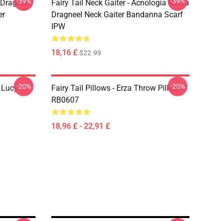
-39%
-39%
u Dragneel
Fairy Tail Neck Gaiter - Acnologia Natsu
er
Dragneel Neck Gaiter Bandanna Scarf
IPW
18,16 £
$22.99
-20%
-20%
d Lucy
Fairy Tail Pillows - Erza Throw Pillow
RB0607
18,96 £ - 22,91 £