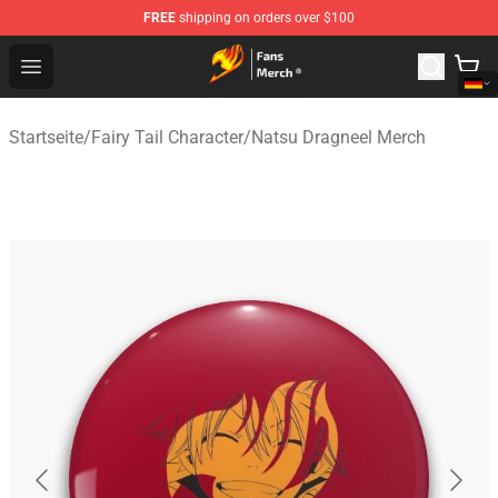
FREE
shipping on orders over $100
Fairy Tail Store - Official Fairy Tail Merchandise Shop
Open menu
Startseite
/
Fairy Tail Character
/
Natsu Dragneel Merch