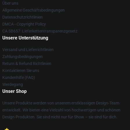
Über uns
Allgemeine Geschäftsbedingungen
Datenschutzrichtlinien
DMCA - Copyright Policy
CA SB657: Lieferkettentransparenzgesetz
Unsere Unterstützung
Versand und Lieferrichtlinien
Zahlungsbedingungen
Return & Refund Richtlinien
Kontaktieren Sie uns
Kundenhilfe (FAQ)
Werdegang
Unser Shop
Unsere Produkte werden von unserem erstklassigen Design-Team
entwickelt. Wir bieten eine Vielzahl von hochwertigen und schönen
Design-Produkten. Sie sind nicht nur für Show – sie sind für dich.