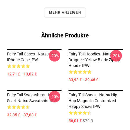
MEHR ANZEIGEN
Ähnliche Produkte
Fairy Tail Cases - Natsu Fist
Fairy Tail Hoodies - Natsu
-20%
-20%
IPhone Case IPW
Dragneel Yellow Blade Zip Up
Hoodie IPW
12,71 £ - 13,82 £
33,93 £ - 39,46 £
Fairy Tail Sweatshirts - No
Fairy Tail Shoes - Natsu Hip
-20%
Scarf Natsu Sweatshirt IPW
Hop Magnolia Customized
Happy Shoes IPW
32,35 £ - 37,88 £
56,01 £
$70.9