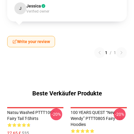
Jessica
J
Verified owner
Write your review
1
/
1
Beste Verkäufer Produkte
Natsu Washed PTTT1005
100 YEARS QUEST “New
-20%
-20%
Fairy Tail T-Shirts
Wendy” PTTT0805 Fairy Tail
Hoodies
27,65 £
$35