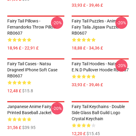
33,93 £ - 39,46 £
Fairy Tail Pillows -
Fairy Tail Puzzles - Anime
-20%
-20%
Fernandorks Throw Pillow
Fairy Taila Jigsaw Puzzle
RB0607
RB0607
18,96 £ - 22,91 £
18,88 £ - 34,36 £
Fairy Tail Cases - Natsu
Fairy Tail Hoodies - Natsu
-20%
Dragneel IPhone Soft Case
E.N.D Pullover Hoodie RB0607
RB0607
33,93 £ - 39,46 £
12,48 £
$15.8
Janpanese Anime Fairy Tail
Fairy Tail Keychains - Double
-20%
Printed Baseball Jacket
Side Glass Ball Guild Logo
Crystal Keychain
31,56 £
$39.95
12,20 £
$15.45