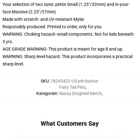
Your selection of two sizes: petite Small (1.25"/32mm) and in-your-
face Massive (2.25"/57mm)
Made with scratch- and UV-resistant Mylar
Responsibly produced. Printed to order, only for you
WARNING: Choking hazard--small components. Not for kids beneath
3 yrs.
AGE GRADE WARNING: This product is meant for age 8 and up.
WARNING: Sharp level hazard. This product incorporates a practical
sharp level.
SKU
:
78243422-US-pin-button
Fairy Tail Pins
,
Kategorien
:
Natsu Dragneel Merch
,
What Customers Say