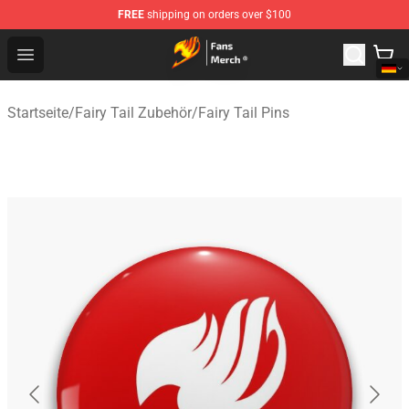
FREE
shipping on orders over $100
Fairy Tail Store - Official Fairy Tail Merchandise Shop
Open menu
Startseite
/
Fairy Tail Zubehör
/
Fairy Tail Pins