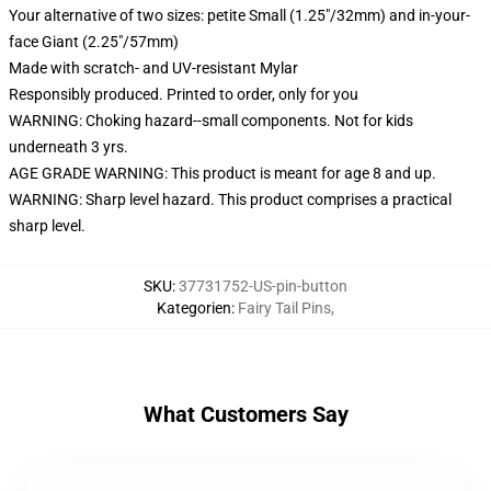
Your alternative of two sizes: petite Small (1.25"/32mm) and in-your-
face Giant (2.25"/57mm)
Made with scratch- and UV-resistant Mylar
Responsibly produced. Printed to order, only for you
WARNING: Choking hazard--small components. Not for kids
underneath 3 yrs.
AGE GRADE WARNING: This product is meant for age 8 and up.
WARNING: Sharp level hazard. This product comprises a practical
sharp level.
SKU
:
37731752-US-pin-button
Kategorien
:
Fairy Tail Pins
,
What Customers Say