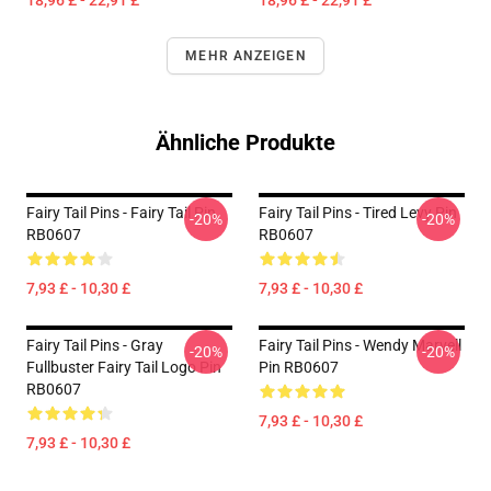
18,96 £ - 22,91 £
18,96 £ - 22,91 £
MEHR ANZEIGEN
Ähnliche Produkte
Fairy Tail Pins - Fairy Tail Pin
Fairy Tail Pins - Tired Levy Pin
-20%
-20%
RB0607
RB0607
7,93 £ - 10,30 £
7,93 £ - 10,30 £
Fairy Tail Pins - Gray
Fairy Tail Pins - Wendy Marvell
-20%
-20%
Fullbuster Fairy Tail Logo Pin
Pin RB0607
RB0607
7,93 £ - 10,30 £
7,93 £ - 10,30 £