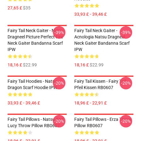
27,65 £
$35
33,93 £ - 39,46 £
Fairy Tail Neck Gaiter - Natsu
Fairy Tail Neck Gaiter -
-39%
-39%
Dragneel Picture Perfect Fire
Acnologia Natsu Dragneel
Neck Gaiter Bandanna Scarf
Neck Gaiter Bandanna Scarf
IPW
IPW
18,16 £
$22.99
18,16 £
$22.99
Fairy Tail Hoodies - Natsu
Fairy Tail Kissen - Fairy Tail
-20%
-20%
Dragon Scarf Hoodie IPW
Pfeil Kissen RB0607
33,93 £ - 39,46 £
18,96 £ - 22,91 £
Fairy Tail Pillows - Natsu And
Fairy Tail Pillows - Erza Throw
-20%
-20%
Lucy Throw Pillow RB0607
Pillow RB0607