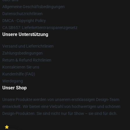
Allgemeine Geschäftsbedingungen
Datenschutzrichtlinien
DMCA - Copyright Policy
CA SB657: Lieferkettentransparenzgesetz
Unsere Unterstützung
Versand und Lieferrichtlinien
Zahlungsbedingungen
Return & Refund Richtlinien
Kontaktieren Sie uns
Kundenhilfe (FAQ)
Werdegang
Unser Shop
Unsere Produkte werden von unserem erstklassigen Design-Team
entwickelt. Wir bieten eine Vielzahl von hochwertigen und schönen
Design-Produkten. Sie sind nicht nur für Show – sie sind für dich.