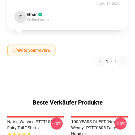
Dec 15, 2024
Ethan
E
Verified owner
Write your review
1
/
1
Beste Verkäufer Produkte
Natsu Washed PTTT1005
100 YEARS QUEST “New
-20%
-20%
Fairy Tail T-Shirts
Wendy” PTTT0805 Fairy Tail
Hoodies