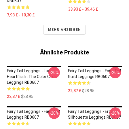
RB0607
33,93 £ - 39,46 £
7,93 £ - 10,30 £
MEHR ANZEIGEN
Ähnliche Produkte
Fairy Tail Leggings - Lucy
Fairy Tail Leggings - Fairy Tail
-20%
-20%
Heartfilia In The Color Circle
Guild Leggings RB0607
Leggings RB0607
22,87 £
$28.95
22,87 £
$28.95
Fairy Tail Leggings - Fairy Tail
Fairy Tail Leggings - Erza
-20%
-20%
Leggings RB0607
Sillhouette Leggings RB0607