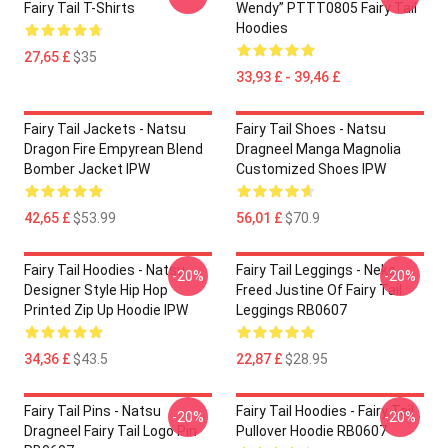
Fairy Tail T-Shirts
Wendy” PTTT0805 Fairy Tail
Hoodies
27,65 £
$35
33,93 £ - 39,46 £
Fairy Tail Jackets - Natsu
Fairy Tail Shoes - Natsu
Dragon Fire Empyrean Blend
Dragneel Manga Magnolia
Bomber Jacket IPW
Customized Shoes IPW
42,65 £
$53.99
56,01 £
$70.9
Fairy Tail Hoodies - Natsu
Fairy Tail Leggings - Neko
-20%
-20%
Designer Style Hip Hop
Freed Justine Of Fairy Tail
Printed Zip Up Hoodie IPW
Leggings RB0607
34,36 £
$43.5
22,87 £
$28.95
Fairy Tail Pins - Natsu
Fairy Tail Hoodies - Fairy Tail
-20%
-20%
Dragneel Fairy Tail Logo Pin
Pullover Hoodie RB0607