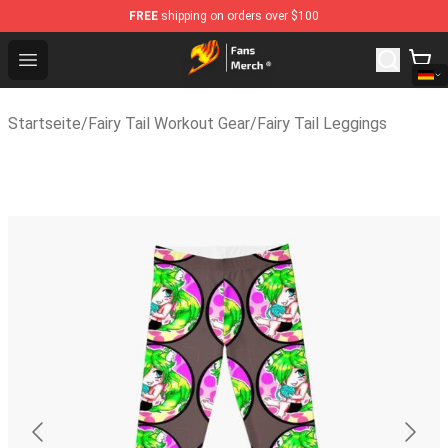
FREE
shipping on orders over $100
Fairy Tail Store - Official Fairy Tail Merchandise Shop
Open menu
Startseite
/
Fairy Tail Workout Gear
/
Fairy Tail Leggings