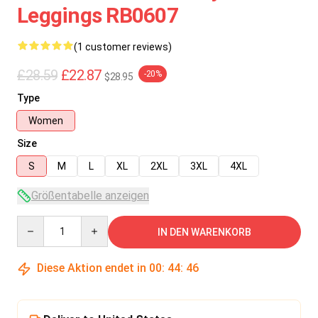
Leggings RB0607
(1 customer reviews)
£28.59
£22.87
-20%
$28.95
Type
Women
Size
S
M
L
XL
2XL
3XL
4XL
Größentabelle anzeigen
Quantity
IN DEN WARENKORB
Diese Aktion endet in
00
:
44
:
45