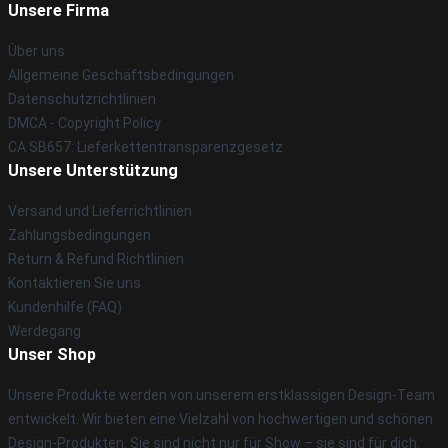
Unsere Firma
Über uns
Allgemeine Geschäftsbedingungen
Datenschutzrichtlinien
DMCA - Copyright Policy
CA SB657: Lieferkettentransparenzgesetz
Unsere Unterstützung
Versand und Lieferrichtlinien
Zahlungsbedingungen
Return & Refund Richtlinien
Kontaktieren Sie uns
Kundenhilfe (FAQ)
Werdegang
Unser Shop
Unsere Produkte werden von unserem erstklassigen Design-Team
entwickelt. Wir bieten eine Vielzahl von hochwertigen und schönen
Design-Produkten. Sie sind nicht nur für Show – sie sind für dich.