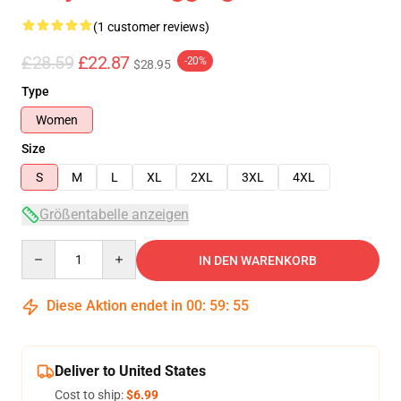
(1 customer reviews)
£28.59
£22.87
-20%
$28.95
Type
Women
Size
S
M
L
XL
2XL
3XL
4XL
Größentabelle anzeigen
Quantity
IN DEN WARENKORB
Diese Aktion endet in
00
:
59
:
54
Deliver to United States
Cost to ship:
$6.99