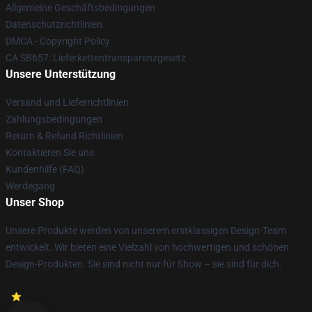
Allgemeine Geschäftsbedingungen
Datenschutzrichtlinien
DMCA - Copyright Policy
CA SB657: Lieferkettentransparenzgesetz
Unsere Unterstützung
Versand und Lieferrichtlinien
Zahlungsbedingungen
Return & Refund Richtlinien
Kontaktieren Sie uns
Kundenhilfe (FAQ)
Werdegang
Unser Shop
Unsere Produkte werden von unserem erstklassigen Design-Team
entwickelt. Wir bieten eine Vielzahl von hochwertigen und schönen
Design-Produkten. Sie sind nicht nur für Show – sie sind für dich.