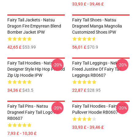
33,93 £ - 39,46 £
Fairy Tail Jackets - Natsu
Fairy Tail Shoes - Natsu
Dragon Fire Empyrean Blend
Dragneel Manga Magnolia
Bomber Jacket IPW
Customized Shoes IPW
42,65 £
$53.99
56,01 £
$70.9
Fairy Tail Hoodies - Natsu
Fairy Tail Leggings - Neko
-20%
-20%
Designer Style Hip Hop Printed
Freed Justine Of Fairy Tail
Zip Up Hoodie IPW
Leggings RB0607
34,36 £
$43.5
22,87 £
$28.95
Fairy Tail Pins - Natsu
Fairy Tail Hoodies - Fairy Tail
-20%
-20%
Dragneel Fairy Tail Logo Pin
Pullover Hoodie RB0607
RB0607
33,93 £ - 39,46 £
7,93 £ - 10,30 £