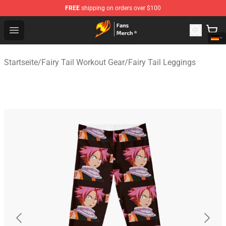
FREE
shipping on orders over $100
Fairy Tail Store - Official Fairy Tail Merchandise Shop
Open menu
Startseite
/
Fairy Tail Workout Gear
/
Fairy Tail Leggings