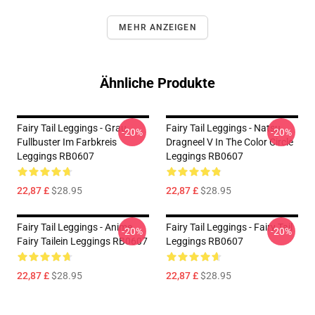
MEHR ANZEIGEN
Ähnliche Produkte
Fairy Tail Leggings - Grau
Fairy Tail Leggings - Natsu
-20%
-20%
Fullbuster Im Farbkreis
Dragneel V In The Color Circle
Leggings RB0607
Leggings RB0607
22,87 £
$28.95
22,87 £
$28.95
Fairy Tail Leggings - Anime
Fairy Tail Leggings - Fairy Tail
-20%
-20%
Fairy Tailein Leggings RB0607
Leggings RB0607
22,87 £
$28.95
22,87 £
$28.95