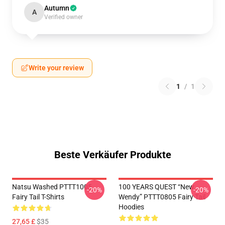
Autumn
A
Verified owner
Write your review
1
/
1
Beste Verkäufer Produkte
Natsu Washed PTTT1005
100 YEARS QUEST “New
-20%
-20%
Fairy Tail T-Shirts
Wendy” PTTT0805 Fairy Tail
Hoodies
27,65 £
$35