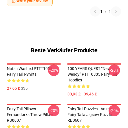
Write your review
1
/
1
Beste Verkäufer Produkte
Natsu Washed PTTT1005
100 YEARS QUEST “New
-20%
-20%
Fairy Tail T-Shirts
Wendy” PTTT0805 Fairy Tail
Hoodies
27,65 £
$35
33,93 £ - 39,46 £
Fairy Tail Pillows -
Fairy Tail Puzzles - Anime
-20%
-20%
Fernandorks Throw Pillow
Fairy Taila Jigsaw Puzzle
RB0607
RB0607