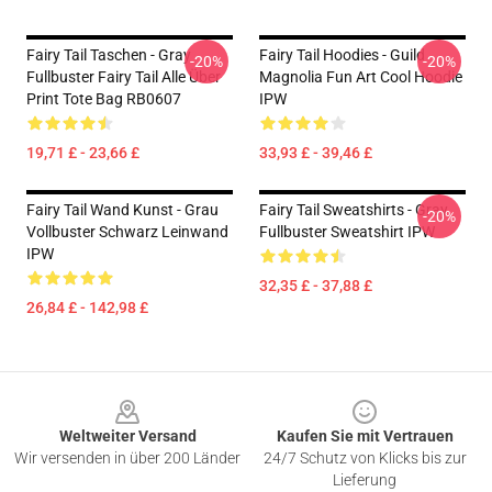
Fairy Tail Taschen - Gray
Fairy Tail Hoodies - Guild
-20%
-20%
Fullbuster Fairy Tail Alle Über
Magnolia Fun Art Cool Hoodie
Print Tote Bag RB0607
IPW
19,71 £ - 23,66 £
33,93 £ - 39,46 £
Fairy Tail Wand Kunst - Grau
Fairy Tail Sweatshirts - Gray
-20%
Vollbuster Schwarz Leinwand
Fullbuster Sweatshirt IPW
IPW
32,35 £ - 37,88 £
26,84 £ - 142,98 £
Footer
Weltweiter Versand
Kaufen Sie mit Vertrauen
Wir versenden in über 200 Länder
24/7 Schutz von Klicks bis zur
Lieferung