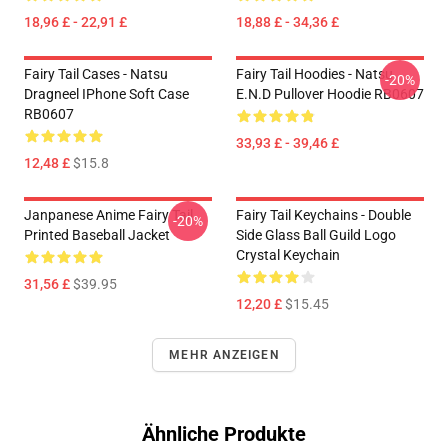
18,96 £ - 22,91 £
18,88 £ - 34,36 £
Fairy Tail Cases - Natsu
Fairy Tail Hoodies - Natsu
-20%
Dragneel IPhone Soft Case
E.N.D Pullover Hoodie RB0607
RB0607
33,93 £ - 39,46 £
12,48 £
$15.8
Janpanese Anime Fairy Tail
Fairy Tail Keychains - Double
-20%
Printed Baseball Jacket
Side Glass Ball Guild Logo
Crystal Keychain
31,56 £
$39.95
12,20 £
$15.45
MEHR ANZEIGEN
Ähnliche Produkte