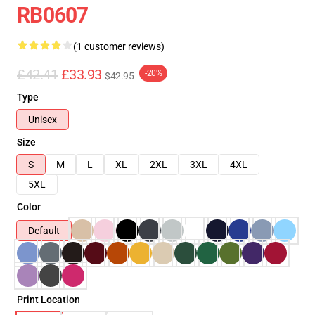
RB0607
(1 customer reviews)
£42.41
£33.93
-20%
$42.95
Type
Unisex
Size
S
M
L
XL
2XL
3XL
4XL
5XL
Color
Default
Print Location