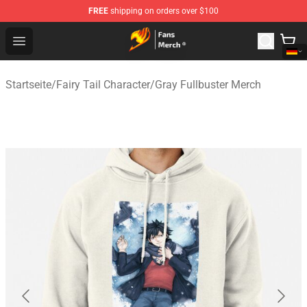
FREE
shipping on orders over $100
Fairy Tail Store - Official Fairy Tail Merchandise Shop
Open menu
Startseite
/
Fairy Tail Character
/
Gray Fullbuster Merch