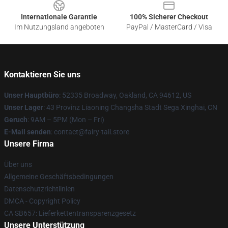
Internationale Garantie
100% Sicherer Checkout
Im Nutzungsland angeboten
PayPal / MasterCard / Visa
Kontaktieren Sie uns
Unser Hauptbüro
: 52335 Broadway, Oakland, CA 94612, US
Unser Lager
: 43 Provinz Liaoning Changsha Stadt Sega Xinghai, CN
Geruch
: 9AM – 5PM (Mon – Fri)
E-Mail senden
: contact@fairy-tail.store
Unsere Firma
Über uns
Allgemeine Geschäftsbedingungen
Datenschutzrichtlinien
DMCA - Copyright Policy
CA SB657: Lieferkettentransparenzgesetz
Unsere Unterstützung