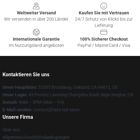
Weltweiter Versand
Kaufen Sie mit Vertrauen
Wir versenden in über 200 Länder
24/7 Schutz von Klicks bis zur
Lieferung
Internationale Garantie
100% Sicherer Checkout
Im Nutzungsland angeboten
PayPal / MasterCard / Visa
Kontaktieren Sie uns
Unser Hauptbüro
: 52335 Broadway, Oakland, CA 94612, US
Unser Lager
: 43 Provinz Liaoning Changsha Stadt Sega Xinghai, CN
Geruch
: 9AM – 5PM (Mon – Fri)
E-Mail senden
: contact@fairy-tail.store
Unsere Firma
Über uns
Allgemeine Geschäftsbedingungen