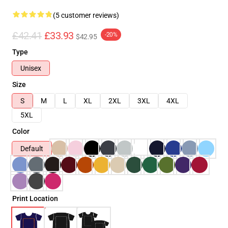
(5 customer reviews)
£42.41
£33.93
-20%
$42.95
Type
Unisex
Size
S
M
L
XL
2XL
3XL
4XL
5XL
Color
Default
Print Location