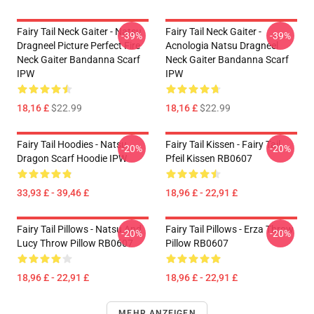
Fairy Tail Neck Gaiter - Natsu
Fairy Tail Neck Gaiter -
-39%
-39%
Dragneel Picture Perfect Fire
Acnologia Natsu Dragneel
Neck Gaiter Bandanna Scarf
Neck Gaiter Bandanna Scarf
IPW
IPW
18,16 £
$22.99
18,16 £
$22.99
Fairy Tail Hoodies - Natsu
Fairy Tail Kissen - Fairy Tail
-20%
-20%
Dragon Scarf Hoodie IPW
Pfeil Kissen RB0607
33,93 £ - 39,46 £
18,96 £ - 22,91 £
Fairy Tail Pillows - Natsu And
Fairy Tail Pillows - Erza Throw
-20%
-20%
Lucy Throw Pillow RB0607
Pillow RB0607
18,96 £ - 22,91 £
18,96 £ - 22,91 £
MEHR ANZEIGEN