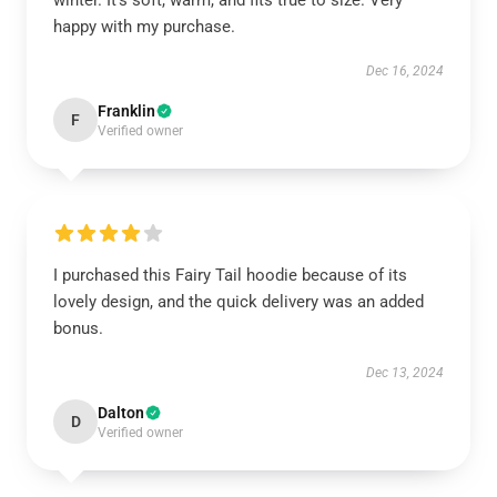
winter. It’s soft, warm, and fits true to size. Very
happy with my purchase.
Dec 16, 2024
Franklin
F
Verified owner
I purchased this Fairy Tail hoodie because of its
lovely design, and the quick delivery was an added
bonus.
Dec 13, 2024
Dalton
D
Verified owner