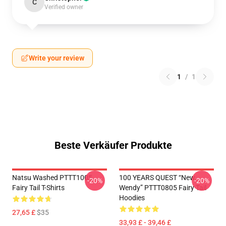
C
Verified owner
Write your review
1
/
1
Beste Verkäufer Produkte
Natsu Washed PTTT1005
100 YEARS QUEST “New
-20%
-20%
Fairy Tail T-Shirts
Wendy” PTTT0805 Fairy Tail
Hoodies
27,65 £
$35
33,93 £ - 39,46 £