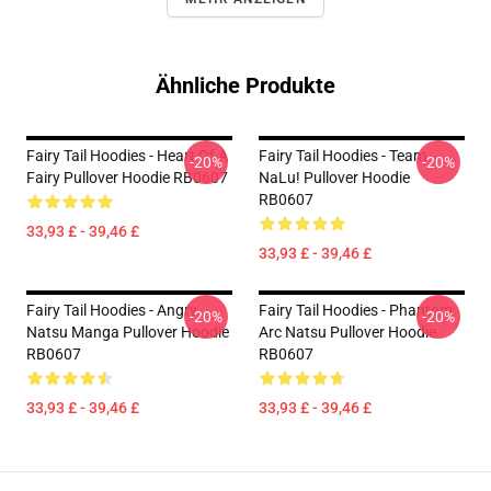
Ähnliche Produkte
Fairy Tail Hoodies - Heart Of A
Fairy Tail Hoodies - Team
-20%
-20%
Fairy Pullover Hoodie RB0607
NaLu! Pullover Hoodie
RB0607
33,93 £ - 39,46 £
33,93 £ - 39,46 £
Fairy Tail Hoodies - Angry
Fairy Tail Hoodies - Phantom
-20%
-20%
Natsu Manga Pullover Hoodie
Arc Natsu Pullover Hoodie
RB0607
RB0607
33,93 £ - 39,46 £
33,93 £ - 39,46 £
Footer