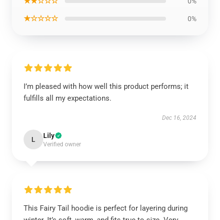
★★☆☆☆
0%
★☆☆☆☆
0%
I’m pleased with how well this product performs; it
fulfills all my expectations.
Dec 16, 2024
Lily
L
Verified owner
This Fairy Tail hoodie is perfect for layering during