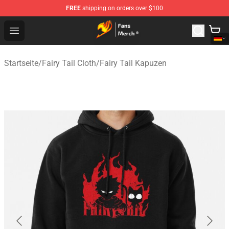
FREE
shipping on orders over $100
Fairy Tail Store - Official Fairy Tail Merchandise Shop
Open menu
Startseite
/
Fairy Tail Cloth
/
Fairy Tail Kapuzen