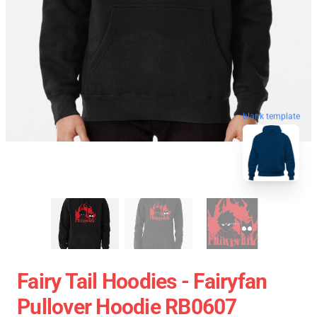
blank template
Fairy Tail Hoodies - Fairyfan
Pullover Hoodie RB0607