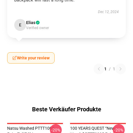
backpack will last a long time.
Dec 12, 2024
Elias
E
Verified owner
Write your review
1
/
1
Beste Verkäufer Produkte
Natsu Washed PTTT1005
100 YEARS QUEST “New
-20%
-20%