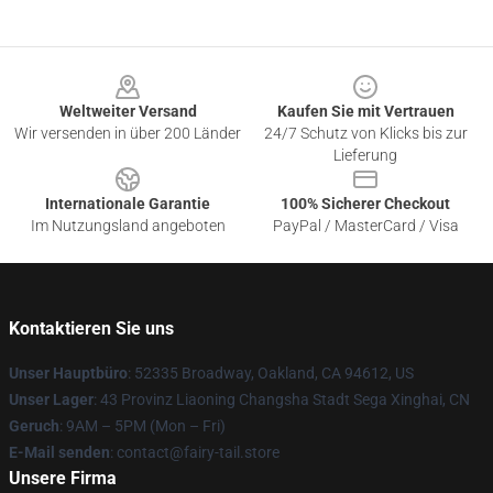
Footer
Weltweiter Versand
Kaufen Sie mit Vertrauen
Wir versenden in über 200 Länder
24/7 Schutz von Klicks bis zur
Lieferung
Internationale Garantie
100% Sicherer Checkout
Im Nutzungsland angeboten
PayPal / MasterCard / Visa
Kontaktieren Sie uns
Unser Hauptbüro
: 52335 Broadway, Oakland, CA 94612, US
Unser Lager
: 43 Provinz Liaoning Changsha Stadt Sega Xinghai, CN
Geruch
: 9AM – 5PM (Mon – Fri)
E-Mail senden
: contact@fairy-tail.store
Unsere Firma