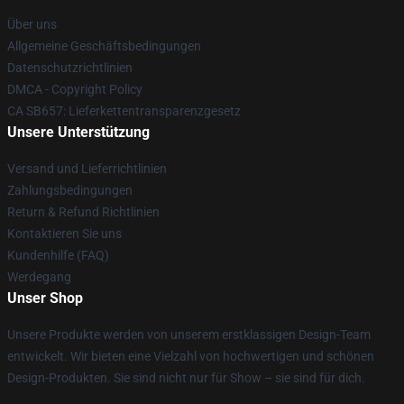
Über uns
Allgemeine Geschäftsbedingungen
Datenschutzrichtlinien
DMCA - Copyright Policy
CA SB657: Lieferkettentransparenzgesetz
Unsere Unterstützung
Versand und Lieferrichtlinien
Zahlungsbedingungen
Return & Refund Richtlinien
Kontaktieren Sie uns
Kundenhilfe (FAQ)
Werdegang
Unser Shop
Unsere Produkte werden von unserem erstklassigen Design-Team
entwickelt. Wir bieten eine Vielzahl von hochwertigen und schönen
Design-Produkten. Sie sind nicht nur für Show – sie sind für dich.