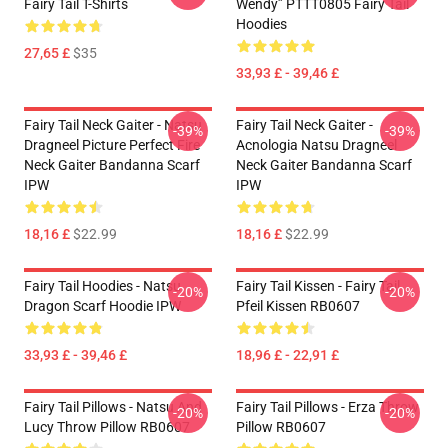
Fairy Tail T-Shirts
Wendy” PTTT0805 Fairy Tail
Hoodies
27,65 £
$35
33,93 £ - 39,46 £
Fairy Tail Neck Gaiter - Natsu
Fairy Tail Neck Gaiter -
-39%
-39%
Dragneel Picture Perfect Fire
Acnologia Natsu Dragneel
Neck Gaiter Bandanna Scarf
Neck Gaiter Bandanna Scarf
IPW
IPW
18,16 £
$22.99
18,16 £
$22.99
Fairy Tail Hoodies - Natsu
Fairy Tail Kissen - Fairy Tail
-20%
-20%
Dragon Scarf Hoodie IPW
Pfeil Kissen RB0607
33,93 £ - 39,46 £
18,96 £ - 22,91 £
Fairy Tail Pillows - Natsu And
Fairy Tail Pillows - Erza Throw
-20%
-20%
Lucy Throw Pillow RB0607
Pillow RB0607