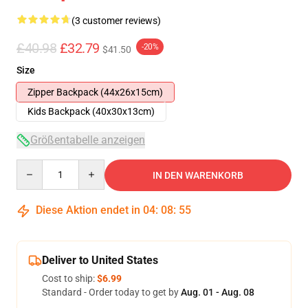
(3 customer reviews)
£40.98
£32.79
-20%
$41.50
Size
Zipper Backpack (44x26x15cm)
Kids Backpack (40x30x13cm)
Größentabelle anzeigen
Quantity
IN DEN WARENKORB
Diese Aktion endet in
04
:
08
:
54
Deliver to United States
Cost to ship:
$6.99
Standard - Order today to get by
Aug. 01 - Aug. 08