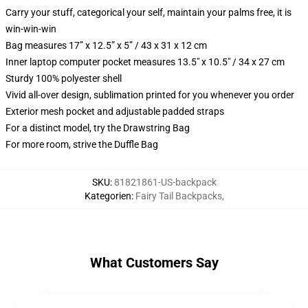
Carry your stuff, categorical your self, maintain your palms free, it is
win-win-win
Bag measures 17” x 12.5” x 5” / 43 x 31 x 12 cm
Inner laptop computer pocket measures 13.5" x 10.5" / 34 x 27 cm
Sturdy 100% polyester shell
Vivid all-over design, sublimation printed for you whenever you order
Exterior mesh pocket and adjustable padded straps
For a distinct model, try the Drawstring Bag
For more room, strive the Duffle Bag
SKU
:
81821861-US-backpack
Kategorien
:
Fairy Tail Backpacks
,
What Customers Say