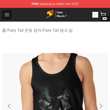
FREE
shipping on orders over $100
Fairy Tail Store - Official Fairy Tail Merchandise Shop
Open menu
홈
/
Fairy Tail 운동 장치
/
Fairy Tail 탱크 탑