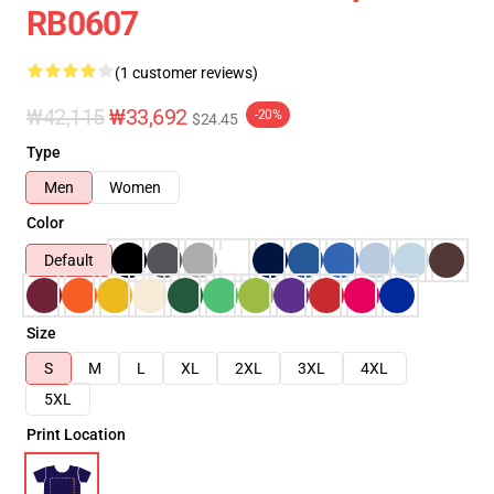
RB0607
(1 customer reviews)
₩42,115
₩33,692
-20%
$24.45
Type
Men
Women
Color
Default
Size
S
M
L
XL
2XL
3XL
4XL
5XL
Print Location