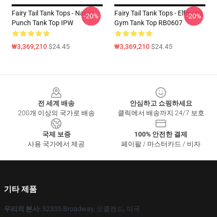
Fairy Tail Tank Tops - Natsu
Fairy Tail Tank Tops - Elfman's
-20%
-20%
Punch Tank Top IPW
Gym Tank Top RB0607
₩3,369,210
$24.45
₩3,369,210
$24.45
Footer
전 세계 배송
안심하고 쇼핑하세요
200개 이상의 국가로 배송
클릭에서 배송까지 24/7 보호
국제 보증
100% 안전한 결제
사용 국가에서 제공
페이팔 / 마스터카드 / 비자
기타 제품
우리의 본사
: 52335 Broadway, 오클랜드, 미국