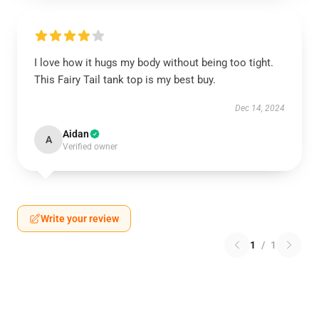
I love how it hugs my body without being too tight.
This Fairy Tail tank top is my best buy.
Dec 14, 2024
Aidan
A
Verified owner
Write your review
1
/
1