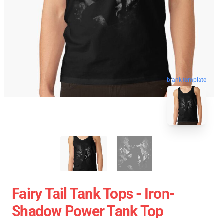
blank template
Fairy Tail Tank Tops - Iron-
Shadow Power Tank Top