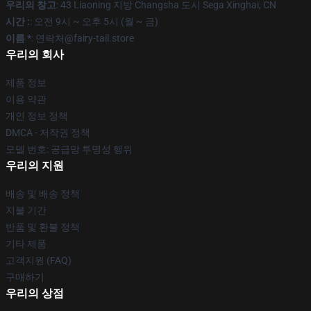
우리의 창고
: 43 Liaoning 지방 Changsha 도시 Sega Xinghai, CN
시간 :
: 오전 9시 ~ 오후 5시 (월 ~ 금)
이름 *
: 연락처@fairy-tail.store
우리의 회사
제품 정보
이용 약관
개인 정보 정책
DMCA - 저작권 정책
모델 번호: 공급망 투명성 행위
우리의 지원
배송 및 배송 정책
지불 기간
반품 및 환불 정책
기타 제품
고객지원 (FAQ)
구매하기
우리의 상점