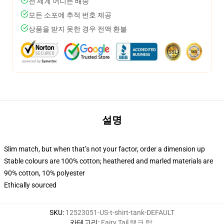
전 세계 어디든 배송
모든 소포에 추적 번호 제공
상품을 받지 못한 경우 전액 환불
설명
Slim match, but when that’s not your factor, order a dimension up
Stable colours are 100% cotton; heathered and marled materials are
90% cotton, 10% polyester
Ethically sourced
SKU
:
12523051-US-t-shirt-tank-DEFAULT
카테고리
:
Fairy Tail 탱크 탑
,