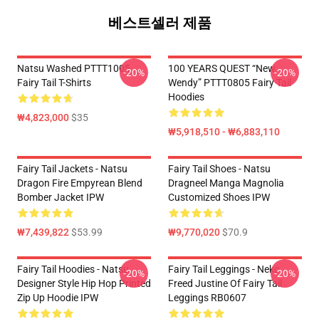
베스트셀러 제품
Natsu Washed PTTT1005
100 YEARS QUEST “New
-20%
-20%
Fairy Tail T-Shirts
Wendy” PTTT0805 Fairy Tail
Hoodies
₩4,823,000
$35
₩5,918,510 - ₩6,883,110
Fairy Tail Jackets - Natsu
Fairy Tail Shoes - Natsu
Dragon Fire Empyrean Blend
Dragneel Manga Magnolia
Bomber Jacket IPW
Customized Shoes IPW
₩7,439,822
$53.99
₩9,770,020
$70.9
Fairy Tail Hoodies - Natsu
Fairy Tail Leggings - Neko
-20%
-20%
Designer Style Hip Hop Printed
Freed Justine Of Fairy Tail
Zip Up Hoodie IPW
Leggings RB0607