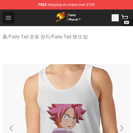
FREE
shipping on orders over $100
Fairy Tail Store - Official Fairy Tail Merchandise Shop
Open menu
홈
/
Fairy Tail 운동 장치
/
Fairy Tail 탱크 탑