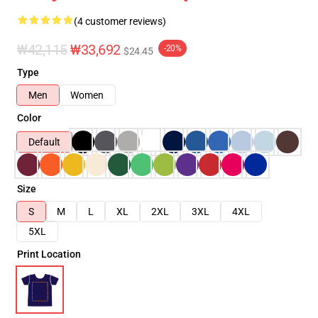
(4 customer reviews)
₩42,115
₩33,692
-20%
$24.45
Type
Men
Women
Color
Default
Size
S
M
L
XL
2XL
3XL
4XL
5XL
Print Location