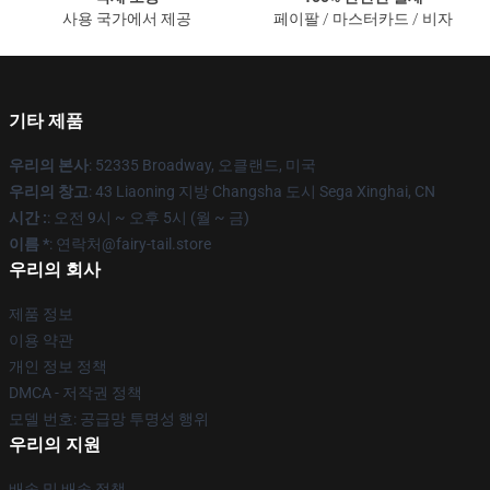
사용 국가에서 제공
페이팔 / 마스터카드 / 비자
기타 제품
우리의 본사
: 52335 Broadway, 오클랜드, 미국
우리의 창고
: 43 Liaoning 지방 Changsha 도시 Sega Xinghai, CN
시간 :
: 오전 9시 ~ 오후 5시 (월 ~ 금)
이름 *
: 연락처@fairy-tail.store
우리의 회사
제품 정보
이용 약관
개인 정보 정책
DMCA - 저작권 정책
모델 번호: 공급망 투명성 행위
우리의 지원
배송 및 배송 정책