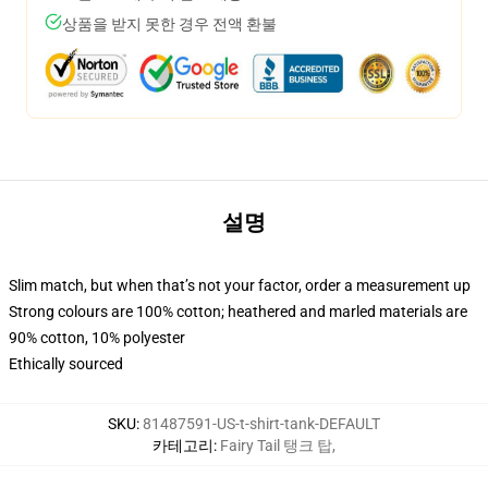
상품을 받지 못한 경우 전액 환불
설명
Slim match, but when that’s not your factor, order a measurement up
Strong colours are 100% cotton; heathered and marled materials are
90% cotton, 10% polyester
Ethically sourced
SKU
:
81487591-US-t-shirt-tank-DEFAULT
카테고리
:
Fairy Tail 탱크 탑
,