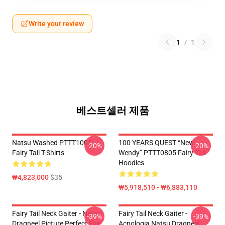
Write your review
1
/
1
베스트셀러 제품
Natsu Washed PTTT1005
100 YEARS QUEST “New
-20%
-20%
Fairy Tail T-Shirts
Wendy” PTTT0805 Fairy Tail
Hoodies
₩4,823,000
$35
₩5,918,510 - ₩6,883,110
Fairy Tail Neck Gaiter - Natsu
Fairy Tail Neck Gaiter -
-39%
-39%
Dragneel Picture Perfect Fire
Acnologia Natsu Dragneel