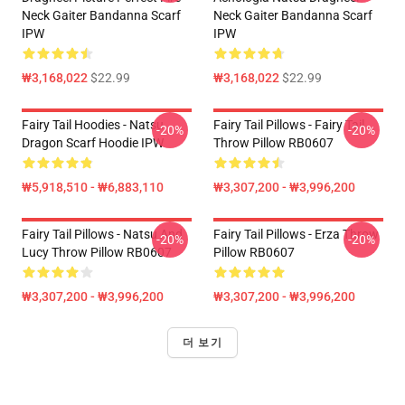
Neck Gaiter Bandanna Scarf
Neck Gaiter Bandanna Scarf
IPW
IPW
₩3,168,022
$22.99
₩3,168,022
$22.99
Fairy Tail Hoodies - Natsu
Fairy Tail Pillows - Fairy Tail
-20%
-20%
Dragon Scarf Hoodie IPW
Throw Pillow RB0607
₩5,918,510 - ₩6,883,110
₩3,307,200 - ₩3,996,200
Fairy Tail Pillows - Natsu And
Fairy Tail Pillows - Erza Throw
-20%
-20%
Lucy Throw Pillow RB0607
Pillow RB0607
₩3,307,200 - ₩3,996,200
₩3,307,200 - ₩3,996,200
더 보기