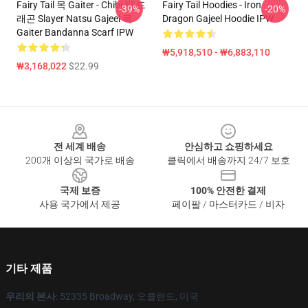
Fairy Tail 목 Gaiter - Chibi 팀 드
Fairy Tail Hoodies - Iron
-39%
-20%
래곤 Slayer Natsu Gajeel 목
Dragon Gajeel Hoodie IPW
Gaiter Bandanna Scarf IPW
₩5,918,510 - ₩6,883,110
₩3,168,022
$22.99
Footer
전 세계 배송
안심하고 쇼핑하세요
200개 이상의 국가로 배송
클릭에서 배송까지 24/7 보호
국제 보증
100% 안전한 결제
사용 국가에서 제공
페이팔 / 마스터카드 / 비자
기타 제품
우리의 본사
: 52335 Broadway, 오클랜드, 미국