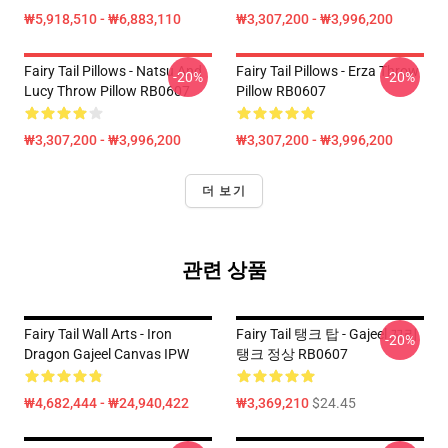
₩5,918,510 - ₩6,883,110
₩3,307,200 - ₩3,996,200
Fairy Tail Pillows - Natsu And
Fairy Tail Pillows - Erza Throw
-20%
-20%
Lucy Throw Pillow RB0607
Pillow RB0607
₩3,307,200 - ₩3,996,200
₩3,307,200 - ₩3,996,200
더 보기
관련 상품
Fairy Tail Wall Arts - Iron
Fairy Tail 탱크 탑 - Gajeel 꼬리
-20%
Dragon Gajeel Canvas IPW
탱크 정상 RB0607
₩4,682,444 - ₩24,940,422
₩3,369,210
$24.45