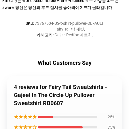
Ethically는 World Accountable Attire Practices 요구 사항을 따르는
aware: 당신은 당신의 후드 접시를 좋아해야 2 크기 올라갑니다
SKU
:
73767504-US-t-shirt-pullover-DEFAULT
Fairy Tail 땀 재킷
,
카테고리
:
Gajeel Redfox 메르치
,
What Customers Say
4 reviews for Fairy Tail Sweatshirts -
Gajeel In The Circle Up Pullover
Sweatshirt RB0607
★★★★★
25%
★★★★☆
75%