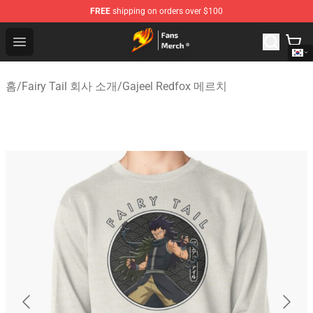
FREE
shipping on orders over $100
Fairy Tail Store - Official Fairy Tail Merchandise Shop
Open menu
홈
/
Fairy Tail 회사 소개
/
Gajeel Redfox 메르치