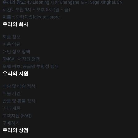
우리의 창고
: 43 Liaoning 지방 Changsha 도시 Sega Xinghai, CN
시간 :
: 오전 9시 ~ 오후 5시 (월 ~ 금)
이름 *
: 연락처@fairy-tail.store
우리의 회사
제품 정보
이용 약관
개인 정보 정책
DMCA - 저작권 정책
모델 번호: 공급망 투명성 행위
우리의 지원
배송 및 배송 정책
지불 기간
반품 및 환불 정책
기타 제품
고객지원 (FAQ)
구매하기
우리의 상점