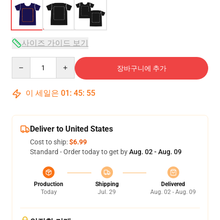
사이즈 가이드 보기
Quantity
장바구니에 추가
이 세일은
01
:
45
:
54
Deliver to United States
Cost to ship:
$6.99
Standard - Order today to get by
Aug. 02 - Aug. 09
Production
Shipping
Delivered
Today
Jul. 29
Aug. 02 - Aug. 09