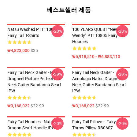
베스트셀러 제품
Natsu Washed PTTT1005
100 YEARS QUEST “New
-20%
-20%
Fairy Tail T-Shirts
Wendy” PTTT0805 Fairy Tail
Hoodies
₩4,823,000
$35
₩5,918,510 - ₩6,883,110
Fairy Tail Neck Gaiter - Natsu
Fairy Tail Neck Gaiter -
-39%
-39%
Dragneel Picture Perfect Fire
Acnologia Natsu Dragneel
Neck Gaiter Bandanna Scarf
Neck Gaiter Bandanna Scarf
IPW
IPW
₩3,168,022
$22.99
₩3,168,022
$22.99
Fairy Tail Hoodies - Natsu
Fairy Tail Pillows - Fairy Tail
-20%
-20%
Dragon Scarf Hoodie IPW
Throw Pillow RB0607