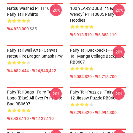
Natsu Washed PTTT1005
100 YEARS QUEST “New
-20%
-20%
Fairy Tail T-Shirts
Wendy” PTTT0805 Fairy Tail
Hoodies
₩4,823,000
$35
₩5,918,510 - ₩6,883,110
Fairy Tail Wall Arts - Canvas
Fairy Tail Backpacks - Fairy
-20%
Natsu Fire Dragon Smash IPW
Tail Manga Collage Backpack
RB0607
₩4,682,444 - ₩24,940,422
₩5,084,820 - ₩5,718,700
Fairy Tail Bags - Fairy Tail
Fairy Tail Puzzles - Fairy Tail
-20%
-20%
Logo (blue) All Over Print Tote
12 Jigsaw Puzzle RB0607
Bag RB0607
₩3,293,420 - ₩5,994,300
₩3,438,110 - ₩4,127,110