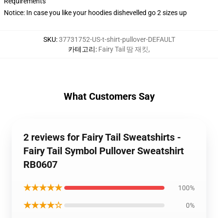
Requirements
Notice: In case you like your hoodies dishevelled go 2 sizes up
SKU
:
37731752-US-t-shirt-pullover-DEFAULT
카테고리
:
Fairy Tail 땀 재킷
,
What Customers Say
2 reviews for Fairy Tail Sweatshirts -
Fairy Tail Symbol Pullover Sweatshirt
RB0607
★★★★★
100%
★★★★☆
0%