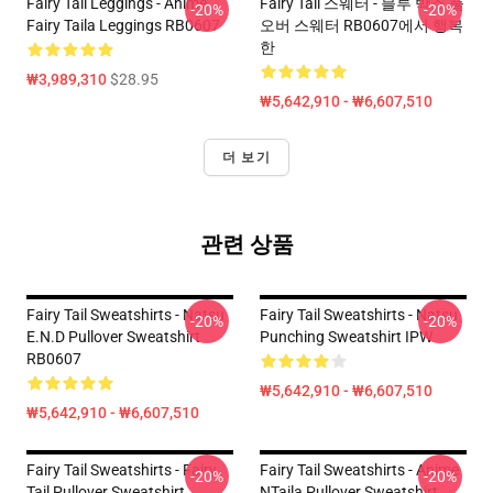
Fairy Tail Leggings - Anime
Fairy Tail 스웨터 - 블루 박스 풀
-20%
-20%
Fairy Taila Leggings RB0607
오버 스웨터 RB0607에서 행복
한
₩3,989,310
$28.95
₩5,642,910 - ₩6,607,510
더 보기
관련 상품
Fairy Tail Sweatshirts - Natsu
Fairy Tail Sweatshirts - Natsu
-20%
-20%
E.N.D Pullover Sweatshirt
Punching Sweatshirt IPW
RB0607
₩5,642,910 - ₩6,607,510
₩5,642,910 - ₩6,607,510
Fairy Tail Sweatshirts - Fairy
Fairy Tail Sweatshirts - Anime
-20%
-20%
Tail Pullover Sweatshirt
NTaila Pullover Sweatshirt