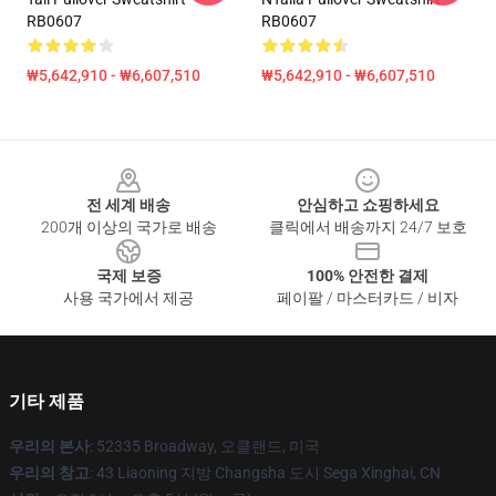
RB0607
RB0607
₩5,642,910 - ₩6,607,510
₩5,642,910 - ₩6,607,510
Footer
전 세계 배송
안심하고 쇼핑하세요
200개 이상의 국가로 배송
클릭에서 배송까지 24/7 보호
국제 보증
100% 안전한 결제
사용 국가에서 제공
페이팔 / 마스터카드 / 비자
기타 제품
우리의 본사
: 52335 Broadway, 오클랜드, 미국
우리의 창고
: 43 Liaoning 지방 Changsha 도시 Sega Xinghai, CN