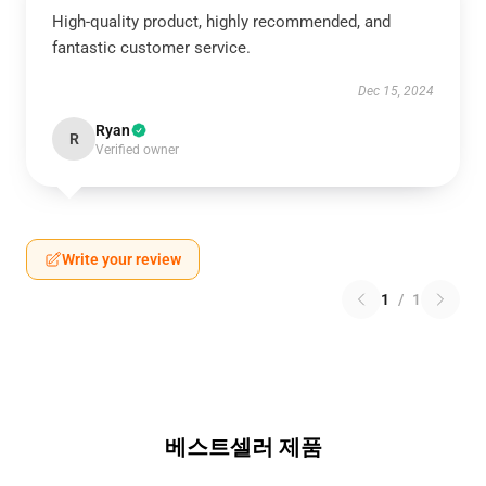
High-quality product, highly recommended, and
fantastic customer service.
Dec 15, 2024
Ryan
R
Verified owner
Write your review
1
/
1
베스트셀러 제품