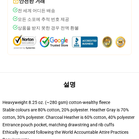
안전한 거래
전 세계 어디든 배송
모든 소포에 추적 번호 제공
상품을 받지 못한 경우 전액 환불
설명
Heavyweight 8.25 oz. (~280 gsm) cotton-wealthy fleece
Stable colours are 80% cotton, 20% polyester. Heather Gray is 70%
cotton, 30% polyester. Charcoal Heather is 60% cotton, 40% polyester
Entrance pouch pocket, matching drawstring and rib cuffs
Ethically sourced following the World Accountable Attire Practices