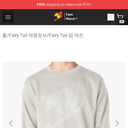
FREE
shipping on orders over $100
Fairy Tail Store - Official Fairy Tail Merchandise Shop
Open menu
홈
/
Fairy Tail 제품정보
/
Fairy Tail 땀 재킷