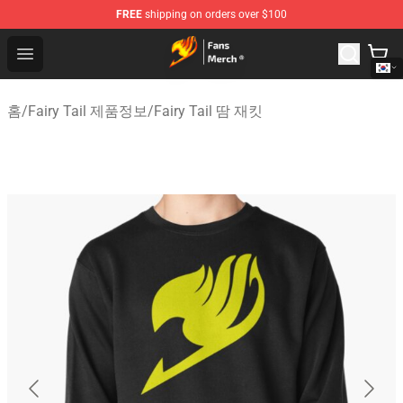
FREE
shipping on orders over $100
Fairy Tail Store - Official Fairy Tail Merchandise Shop
Open menu
홈
/
Fairy Tail 제품정보
/
Fairy Tail 땀 재킷