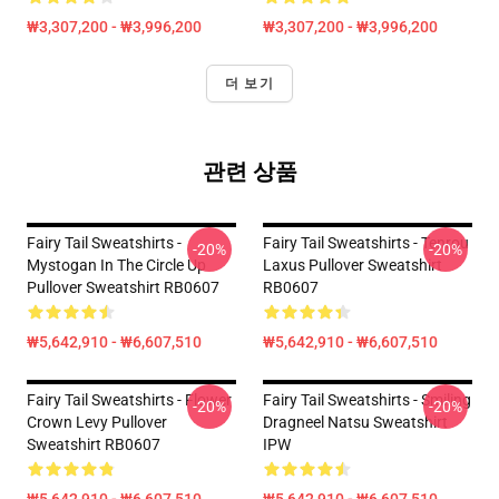
₩3,307,200 - ₩3,996,200
₩3,307,200 - ₩3,996,200
더 보기
관련 상품
Fairy Tail Sweatshirts -
Fairy Tail Sweatshirts - Tenrou
-20%
-20%
Mystogan In The Circle Up
Laxus Pullover Sweatshirt
Pullover Sweatshirt RB0607
RB0607
₩5,642,910 - ₩6,607,510
₩5,642,910 - ₩6,607,510
Fairy Tail Sweatshirts - Flower
Fairy Tail Sweatshirts - Smiling
-20%
-20%
Crown Levy Pullover
Dragneel Natsu Sweatshirt
Sweatshirt RB0607
IPW