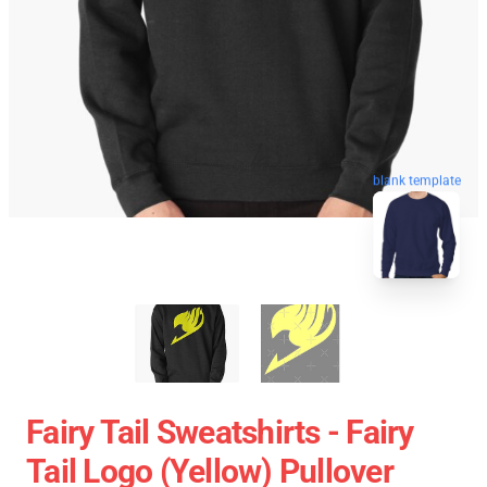
blank template
Fairy Tail Sweatshirts - Fairy
Tail Logo (Yellow) Pullover