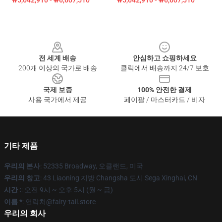
₩5,642,910 - ₩6,607,510
₩5,642,910 - ₩6,607,510
Footer
전 세계 배송
안심하고 쇼핑하세요
200개 이상의 국가로 배송
클릭에서 배송까지 24/7 보호
국제 보증
100% 안전한 결제
사용 국가에서 제공
페이팔 / 마스터카드 / 비자
기타 제품
우리의 본사
: 52335 Broadway, 오클랜드, 미국
우리의 창고
: 43 Liaoning 지방 Changsha 도시 Sega Xinghai, CN
시간 :
: 오전 9시 ~ 오후 5시 (월 ~ 금)
이름 *
: 연락처@fairy-tail.store
우리의 회사