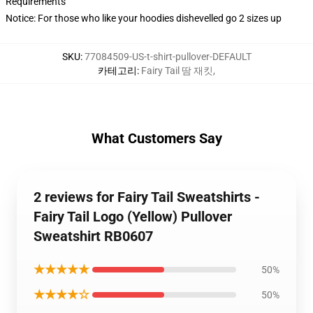
Requirements
Notice: For those who like your hoodies dishevelled go 2 sizes up
SKU
:
77084509-US-t-shirt-pullover-DEFAULT
카테고리
:
Fairy Tail 땀 재킷
,
What Customers Say
2 reviews for Fairy Tail Sweatshirts -
Fairy Tail Logo (Yellow) Pullover
Sweatshirt RB0607
★★★★★
50%
★★★★☆
50%