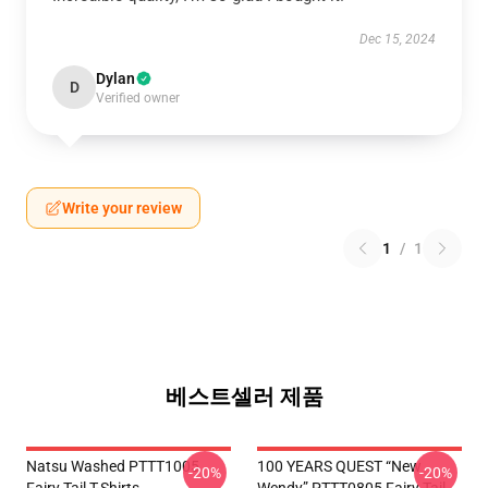
Dec 15, 2024
Dylan
D
Verified owner
Write your review
1
/
1
베스트셀러 제품
Natsu Washed PTTT1005
100 YEARS QUEST “New
-20%
-20%