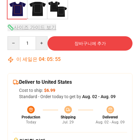
사이즈 가이드 보기
Quantity
장바구니에 추가
이 세일은
04
:
05
:
54
Deliver to United States
Cost to ship:
$6.99
Standard - Order today to get by
Aug. 02 - Aug. 09
Production
Shipping
Delivered
Today
Jul. 29
Aug. 02 - Aug. 09