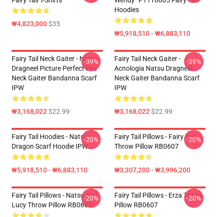
Fairy Tail T-Shirts
Wendy” PTTT0805 Fairy Tail
Hoodies
₩4,823,000
$35
₩5,918,510 - ₩6,883,110
Fairy Tail Neck Gaiter - Natsu
Fairy Tail Neck Gaiter -
-39%
-39%
Dragneel Picture Perfect Fire
Acnologia Natsu Dragneel
Neck Gaiter Bandanna Scarf
Neck Gaiter Bandanna Scarf
IPW
IPW
₩3,168,022
$22.99
₩3,168,022
$22.99
Fairy Tail Hoodies - Natsu
Fairy Tail Pillows - Fairy Tail
-20%
-20%
Dragon Scarf Hoodie IPW
Throw Pillow RB0607
₩5,918,510 - ₩6,883,110
₩3,307,200 - ₩3,996,200
Fairy Tail Pillows - Natsu And
Fairy Tail Pillows - Erza Throw
-20%
-20%
Lucy Throw Pillow RB0607
Pillow RB0607