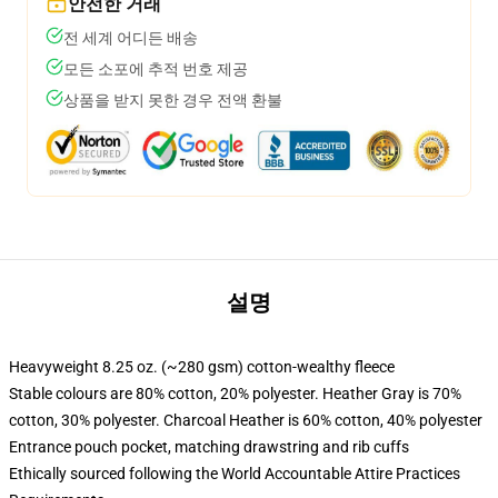
안전한 거래
전 세계 어디든 배송
모든 소포에 추적 번호 제공
상품을 받지 못한 경우 전액 환불
설명
Heavyweight 8.25 oz. (~280 gsm) cotton-wealthy fleece
Stable colours are 80% cotton, 20% polyester. Heather Gray is 70%
cotton, 30% polyester. Charcoal Heather is 60% cotton, 40% polyester
Entrance pouch pocket, matching drawstring and rib cuffs
Ethically sourced following the World Accountable Attire Practices