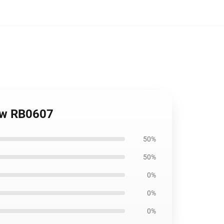
low RB0607
50%
50%
0%
0%
0%