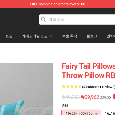
FREE
shipping on orders over $100
쇼핑
카테고리별 쇼핑
주문 추적
블로그
연락
Fairy Tail Pillow
Throw Pillow R
(4 customer reviews
₩49,953
₩39,962
$29.00
Size
19x29in (50x75cm)
16x16