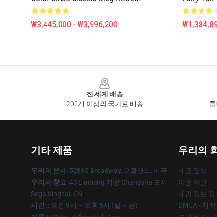
₩3,445,000 - ₩3,996,200
₩1,384,89
Footer
전 세계 배송
200개 이상의 국가로 배송
클
기타 제품
우리의 
우리의 본사
: 52335 Broadway, 오클랜드, 미국
제품 정보
우리의 창고
: 43 Liaoning 지방 Changsha 도시
이용 약관
Sega Xinghai, CN
개인 정보 정
시간 :
: 오전 9시 ~ 오후 5시 (월 ~ 금)
DMCA - 저