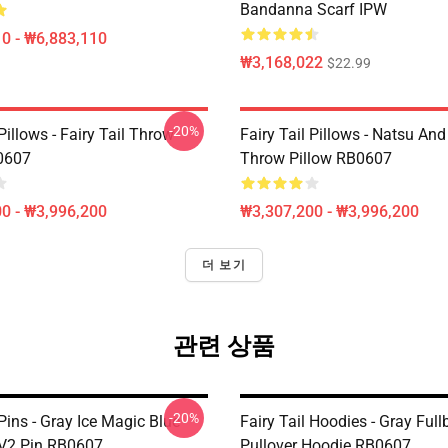
Bandanna Scarf IPW
0 - ₩6,883,110
₩3,168,022
$22.99
-20%
 Pillows - Fairy Tail Throw
Fairy Tail Pillows - Natsu An
0607
Throw Pillow RB0607
0 - ₩3,996,200
₩3,307,200 - ₩3,996,200
더 보기
관련 상품
-20%
 Pins - Gray Ice Magic Blue
Fairy Tail Hoodies - Gray Full
l V2 Pin RB0607
Pullover Hoodie RB0607