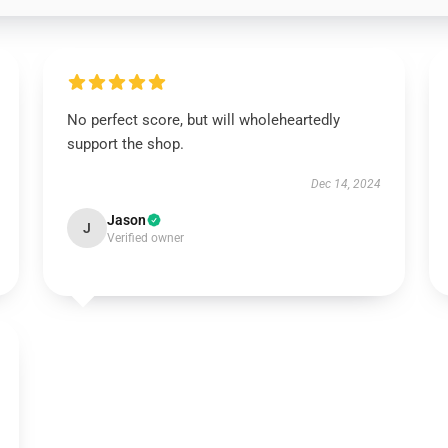
No perfect score, but will wholeheartedly
support the shop.
Dec 14, 2024
Jason
J
Verified owner