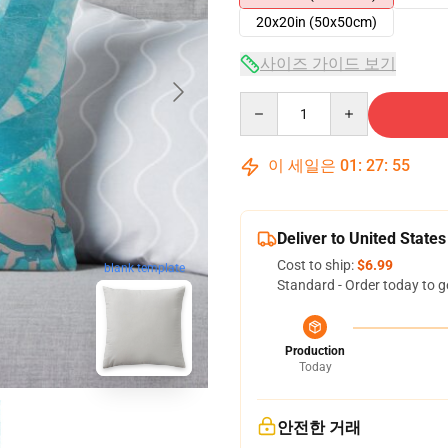
20x20in (50x50cm)
사이즈 가이드 보기
Quantity
이 세일은
01
:
27
:
54
Deliver to United States
Cost to ship:
$6.99
blank template
Standard - Order today to g
Production
Today
안전한 거래