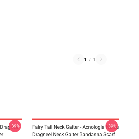
1
/
1
-39%
-39%
u Dragneel
Fairy Tail Neck Gaiter - Acnologia Natsu
er
Dragneel Neck Gaiter Bandanna Scarf