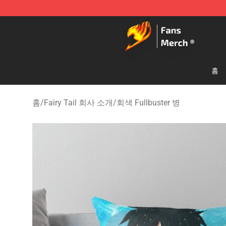
Fairy Tail Store - Official Fairy Tail Merchandise Shop
홈
홈
/
Fairy Tail 회사 소개
/
회색 Fullbuster 병