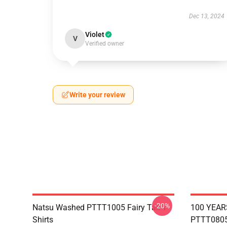
Dec 13, 2024
Violet
V
Verified owner
Write your review
-20%
Natsu Washed PTTT1005 Fairy Tail T-
100 YEAR
Shirts
PTTT0805 