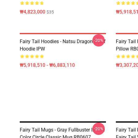
₩4,823,000
₩5,918,51
$35
-20%
Fairy Tail Hoodies - Natsu Dragon Scarf
Fairy Tail
Hoodie IPW
Pillow RB
₩5,918,510 - ₩6,883,110
₩3,307,20
-20%
Fairy Tail Mugs - Gray Fullbuster In The
Fairy Tail
Color Circle Classic Mug RB0607
Fairy Tai