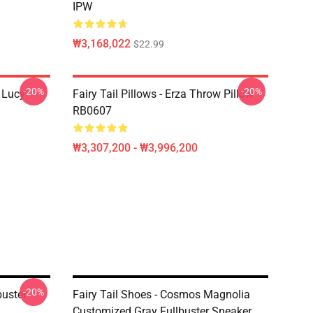
IPW
₩3,168,022
$22.99
-20%
-20%
d Lucy
Fairy Tail Pillows - Erza Throw Pillow
RB0607
₩3,307,200 - ₩3,996,200
-20%
buster
Fairy Tail Shoes - Cosmos Magnolia
Customized Gray Fullbuster Sneaker