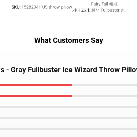
Fairy Tail 베개
,
SKU
:
15282041-US-throw-pillow
카테고리
:
회색 Fullbuster 병
,
What Customers Say
ows - Gray Fullbuster Ice Wizard Throw Pil