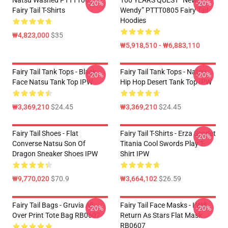
Natsu Washed PTTT1005
100 YEARS QUEST “New
-20%
-20%
Fairy Tail T-Shirts
Wendy” PTTT0805 Fairy Tail
Hoodies
₩4,823,000
$35
₩5,918,510 - ₩6,883,110
Fairy Tail Tank Tops - Black
Fairy Tail Tank Tops - Natsu
-20%
-20%
Face Natsu Tank Top IPW
Hip Hop Desert Tank Top IPW
₩3,369,210
$24.45
₩3,369,210
$24.45
Fairy Tail Shoes - Flat
Fairy Tail T-Shirts - Erza Scarlet
-20%
Converse Natsu Son Of
Titania Cool Swords Play T-
Dragon Sneaker Shoes IPW
Shirt IPW
₩9,770,020
$70.9
₩3,664,102
$26.59
Fairy Tail Bags - Gruvia All
Fairy Tail Face Masks - I Will
-20%
-20%
Over Print Tote Bag RB0607
Return As Stars Flat Mask
RB0607