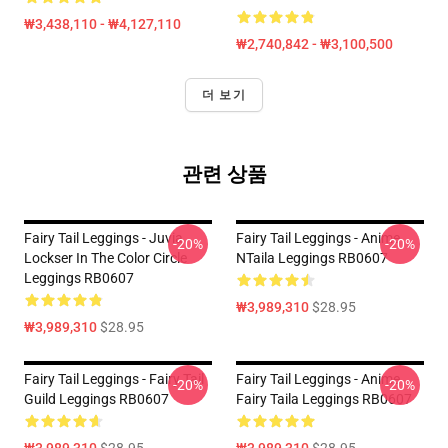
₩3,438,110 - ₩4,127,110
₩2,740,842 - ₩3,100,500
더 보기
관련 상품
Fairy Tail Leggings - Juvia
Fairy Tail Leggings - Anime
-20%
-20%
Lockser In The Color Circle
NTaila Leggings RB0607
Leggings RB0607
₩3,989,310
$28.95
₩3,989,310
$28.95
Fairy Tail Leggings - Fairy Tail
Fairy Tail Leggings - Anime
-20%
-20%
Guild Leggings RB0607
Fairy Taila Leggings RB0607