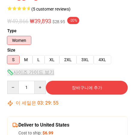
(5 customer reviews)
₩49,866
₩39,893
-20%
$28.95
Type
Women
Size
S
M
L
XL
2XL
3XL
4XL
사이즈 가이드 보기
Quantity
장바구니에 추가
이 세일은
03
:
29
:
54
Deliver to United States
Cost to ship:
$6.99