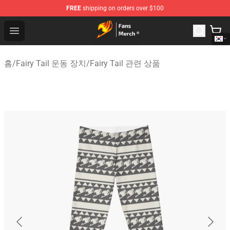
FREE
shipping on orders over $100
Fairy Tail Store - Official Fairy Tail Merchandise Shop
Open menu
홈
/
Fairy Tail 운동 장치
/
Fairy Tail 관련 상품