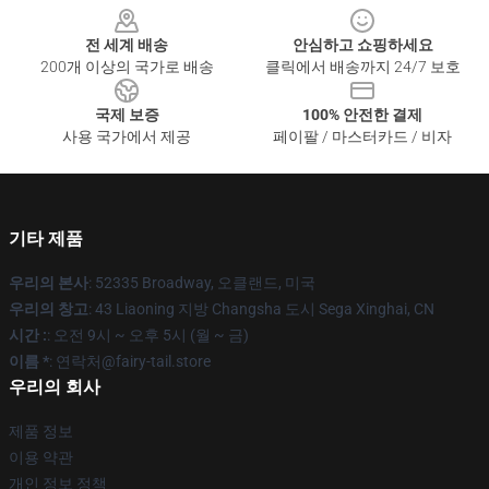
전 세계 배송
안심하고 쇼핑하세요
200개 이상의 국가로 배송
클릭에서 배송까지 24/7 보호
국제 보증
100% 안전한 결제
사용 국가에서 제공
페이팔 / 마스터카드 / 비자
기타 제품
우리의 본사
: 52335 Broadway, 오클랜드, 미국
우리의 창고
: 43 Liaoning 지방 Changsha 도시 Sega Xinghai, CN
시간 :
: 오전 9시 ~ 오후 5시 (월 ~ 금)
이름 *
: 연락처@fairy-tail.store
우리의 회사
제품 정보
이용 약관
개인 정보 정책