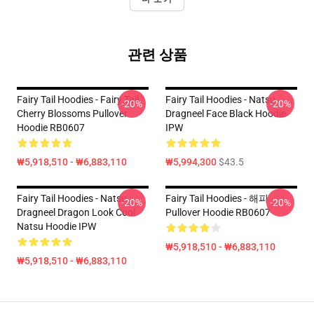
관련 상품
Fairy Tail Hoodies - Fairy Tail
Fairy Tail Hoodies - Natsu
-20%
-20%
Cherry Blossoms Pullover
Dragneel Face Black Hoodie
Hoodie RB0607
IPW
₩5,918,510 - ₩6,883,110
₩5,994,300
$43.5
Fairy Tail Hoodies - Natsu
Fairy Tail Hoodies - 해피
-20%
-20%
Dragneel Dragon Look Cool
Pullover Hoodie RB0607
Natsu Hoodie IPW
₩5,918,510 - ₩6,883,110
₩5,918,510 - ₩6,883,110
Footer