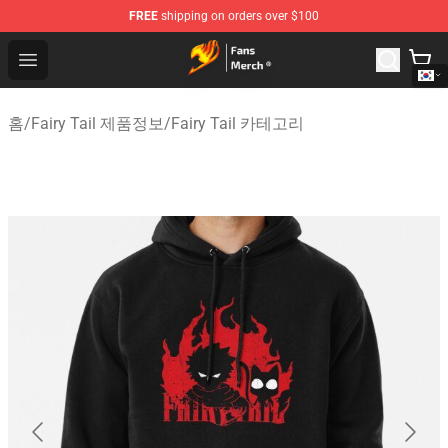
FREE
shipping on orders over $100
Fairy Tail Store - Official Fairy Tail Merchandise Shop
Open menu
홈
/
Fairy Tail 제품정보
/
Fairy Tail 카테고리