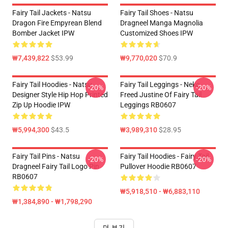
Fairy Tail Jackets - Natsu
Fairy Tail Shoes - Natsu
Dragon Fire Empyrean Blend
Dragneel Manga Magnolia
Bomber Jacket IPW
Customized Shoes IPW
₩7,439,822
$53.99
₩9,770,020
$70.9
Fairy Tail Hoodies - Natsu
Fairy Tail Leggings - Neko
-20%
-20%
Designer Style Hip Hop Printed
Freed Justine Of Fairy Tail
Zip Up Hoodie IPW
Leggings RB0607
₩5,994,300
$43.5
₩3,989,310
$28.95
Fairy Tail Pins - Natsu
Fairy Tail Hoodies - Fairy Tail
-20%
-20%
Dragneel Fairy Tail Logo Pin
Pullover Hoodie RB0607
RB0607
₩5,918,510 - ₩6,883,110
₩1,384,890 - ₩1,798,290
더 보기