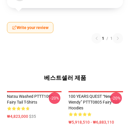
Write your review
1
/
1
베스트셀러 제품
Natsu Washed PTTT1005
100 YEARS QUEST “New
-20%
-20%
Fairy Tail T-Shirts
Wendy” PTTT0805 Fairy Tail
Hoodies
₩4,823,000
$35
₩5,918,510 - ₩6,883,110