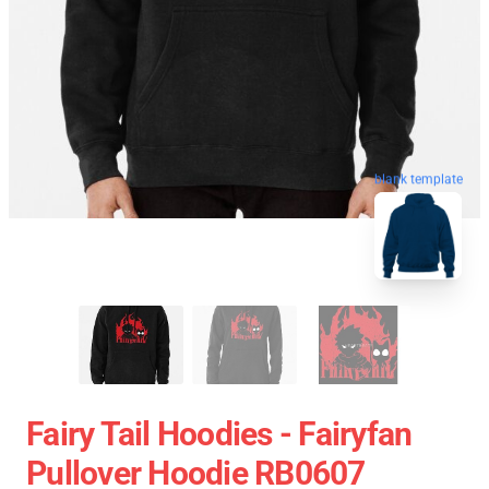
blank template
Fairy Tail Hoodies - Fairyfan
Pullover Hoodie RB0607