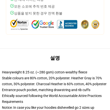
모든 소포에 추적 번호 제공
상품을 받지 못한 경우 전액 환불
설명
Heavyweight 8.25 oz. (~280 gsm) cotton-wealthy fleece
Stable colours are 80% cotton, 20% polyester. Heather Gray is 70%
cotton, 30% polyester. Charcoal Heather is 60% cotton, 40% polyester
Entrance pouch pocket, matching drawstring and rib cuffs
Ethically sourced following the World Accountable Attire Practices
Requirements
Notice: In case you like your hoodies dishevelled go 2 sizes up