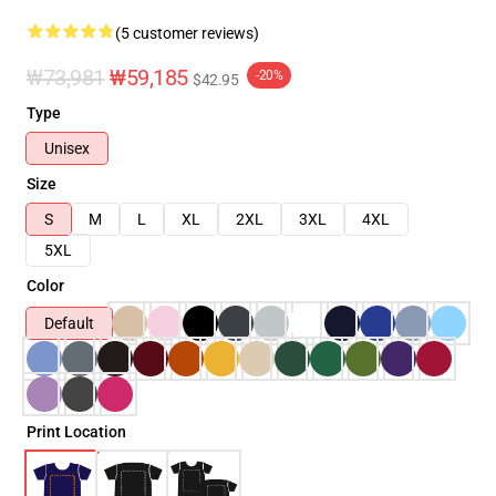
(5 customer reviews)
₩73,981
₩59,185
-20%
$42.95
Type
Unisex
Size
S
M
L
XL
2XL
3XL
4XL
5XL
Color
Default
Print Location