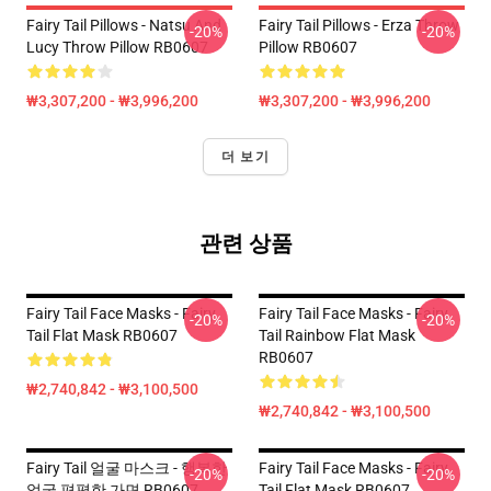
Fairy Tail Pillows - Natsu And
Fairy Tail Pillows - Erza Throw
-20%
-20%
Lucy Throw Pillow RB0607
Pillow RB0607
₩3,307,200 - ₩3,996,200
₩3,307,200 - ₩3,996,200
더 보기
관련 상품
Fairy Tail Face Masks - Fairy
Fairy Tail Face Masks - Fairy
-20%
-20%
Tail Flat Mask RB0607
Tail Rainbow Flat Mask
RB0607
₩2,740,842 - ₩3,100,500
₩2,740,842 - ₩3,100,500
Fairy Tail 얼굴 마스크 - 행복한
Fairy Tail Face Masks - Fairy
-20%
-20%
얼굴 편평한 가면 RB0607
Tail Flat Mask RB0607