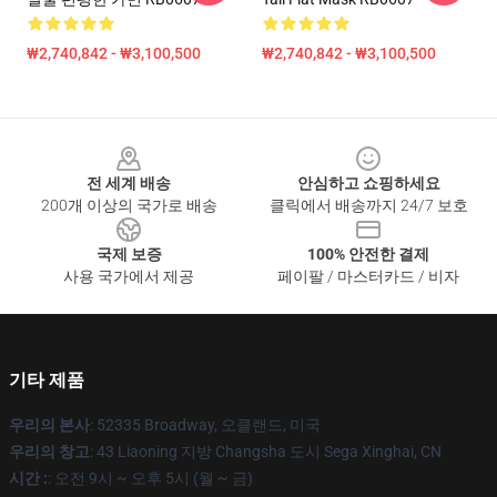
₩2,740,842 - ₩3,100,500
₩2,740,842 - ₩3,100,500
Footer
전 세계 배송
안심하고 쇼핑하세요
200개 이상의 국가로 배송
클릭에서 배송까지 24/7 보호
국제 보증
100% 안전한 결제
사용 국가에서 제공
페이팔 / 마스터카드 / 비자
기타 제품
우리의 본사
: 52335 Broadway, 오클랜드, 미국
우리의 창고
: 43 Liaoning 지방 Changsha 도시 Sega Xinghai, CN
시간 :
: 오전 9시 ~ 오후 5시 (월 ~ 금)