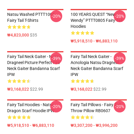
Natsu Washed PTTT1005
100 YEARS QUEST “New
-20%
-20%
Fairy Tail T-Shirts
Wendy” PTTT0805 Fairy Tail
Hoodies
₩4,823,000
$35
₩5,918,510 - ₩6,883,110
Fairy Tail Neck Gaiter - Natsu
Fairy Tail Neck Gaiter -
-39%
-39%
Dragneel Picture Perfect Fire
Acnologia Natsu Dragneel
Neck Gaiter Bandanna Scarf
Neck Gaiter Bandanna Scarf
IPW
IPW
₩3,168,022
$22.99
₩3,168,022
$22.99
Fairy Tail Hoodies - Natsu
Fairy Tail Pillows - Fairy Tail
-20%
-20%
Dragon Scarf Hoodie IPW
Throw Pillow RB0607
₩5,918,510 - ₩6,883,110
₩3,307,200 - ₩3,996,200