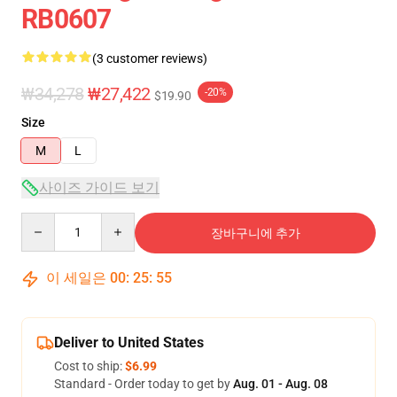
RB0607
(3 customer reviews)
₩34,278
₩27,422
-20%
$19.90
Size
M
L
사이즈 가이드 보기
Quantity
장바구니에 추가
이 세일은
00
:
25
:
54
Deliver to United States
Cost to ship:
$6.99
Standard - Order today to get by
Aug. 01 - Aug. 08