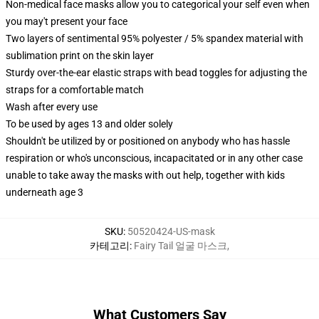
Non-medical face masks allow you to categorical your self even when
you may't present your face
Two layers of sentimental 95% polyester / 5% spandex material with
sublimation print on the skin layer
Sturdy over-the-ear elastic straps with bead toggles for adjusting the
straps for a comfortable match
Wash after every use
To be used by ages 13 and older solely
Shouldn't be utilized by or positioned on anybody who has hassle
respiration or who's unconscious, incapacitated or in any other case
unable to take away the masks with out help, together with kids
underneath age 3
SKU
:
50520424-US-mask
카테고리
:
Fairy Tail 얼굴 마스크
,
What Customers Say