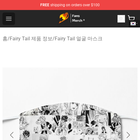
FREE
shipping on orders over $100
Fairy Tail Store - Official Fairy Tail Merchandise Shop
Open menu
홈
/
Fairy Tail 제품 정보
/
Fairy Tail 얼굴 마스크