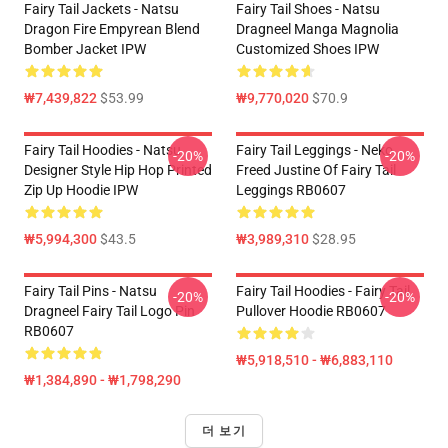
Fairy Tail Jackets - Natsu
Fairy Tail Shoes - Natsu
Dragon Fire Empyrean Blend
Dragneel Manga Magnolia
Bomber Jacket IPW
Customized Shoes IPW
₩7,439,822
$53.99
₩9,770,020
$70.9
Fairy Tail Hoodies - Natsu
Fairy Tail Leggings - Neko
-20%
-20%
Designer Style Hip Hop Printed
Freed Justine Of Fairy Tail
Zip Up Hoodie IPW
Leggings RB0607
₩5,994,300
$43.5
₩3,989,310
$28.95
Fairy Tail Pins - Natsu
Fairy Tail Hoodies - Fairy Tail
-20%
-20%
Dragneel Fairy Tail Logo Pin
Pullover Hoodie RB0607
RB0607
₩5,918,510 - ₩6,883,110
₩1,384,890 - ₩1,798,290
더 보기