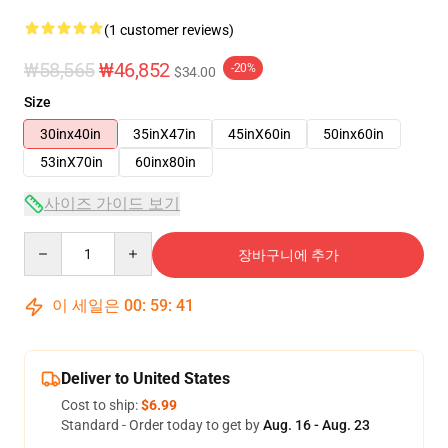
(1 customer reviews)
₩58,565
₩46,852
-20%
$34.00
Size
30inx40in
35inX47in
45inX60in
50inx60in
53inX70in
60inx80in
사이즈 가이드 보기
Quantity
장바구니에 추가
이 세일은
00
:
59
:
41
Deliver to United States
Cost to ship:
$6.99
Standard - Order today to get by
Aug. 16 - Aug. 23