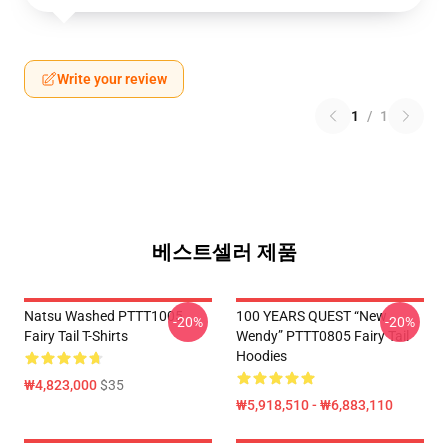
Write your review
1
/
1
베스트셀러 제품
Natsu Washed PTTT1005
100 YEARS QUEST “New
-20%
-20%
Fairy Tail T-Shirts
Wendy” PTTT0805 Fairy Tail
Hoodies
₩4,823,000
$35
₩5,918,510 - ₩6,883,110