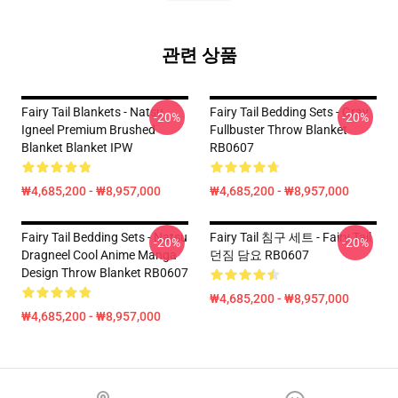
관련 상품
Fairy Tail Blankets - Natsu
Fairy Tail Bedding Sets - Gray
-20%
-20%
Igneel Premium Brushed
Fullbuster Throw Blanket
Blanket Blanket IPW
RB0607
₩4,685,200 - ₩8,957,000
₩4,685,200 - ₩8,957,000
Fairy Tail Bedding Sets - Natsu
Fairy Tail 침구 세트 - Fairy Tail
-20%
-20%
Dragneel Cool Anime Manga
던짐 담요 RB0607
Design Throw Blanket RB0607
₩4,685,200 - ₩8,957,000
₩4,685,200 - ₩8,957,000
Footer