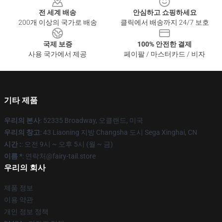
전 세계 배송
안심하고 쇼핑하세요
200개 이상의 국가로 배송
클릭에서 배송까지 24/7 보호
국제 보증
100% 안전한 결제
사용 국가에서 제공
페이팔 / 마스터카드 / 비자
기타 제품
우리의 본사
: 52335 Broadway, 오클랜드, 미국
우리의 창고
: 43 Liaoning 지방 Changsha 도시 Sega Xinghai, CN
시간 :
: 오전 9시 ~ 오후 5시 (월 ~ 금)
이름 *
: 연락처@fairy-tail.store
우리의 회사
제품 정보
이용 약관
개인 정보 정책