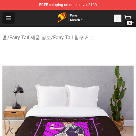
FREE
shipping on orders over $100
Fairy Tail Store - Official Fairy Tail Merchandise Shop
Open menu
홈
/
Fairy Tail 제품 정보
/
Fairy Tail 침구 세트