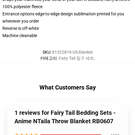
100% polyester fleece
Entrance options edge-to-edge design sublimation printed for you
whenever you order
Reverse is off-white
Machine cleanable
SKU
:
81322819-US-blanket
카테고리
:
Fairy Tail 침구 세트
,
What Customers Say
1 reviews for Fairy Tail Bedding Sets -
Anime NTaila Throw Blanket RB0607