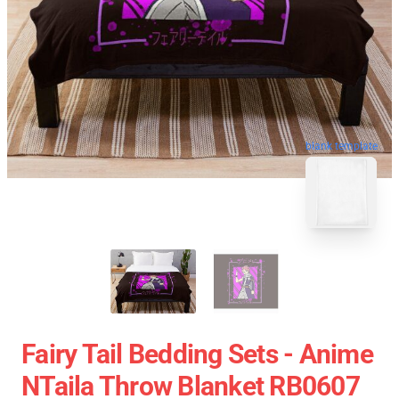
blank template
Fairy Tail Bedding Sets - Anime
NTaila Throw Blanket RB0607