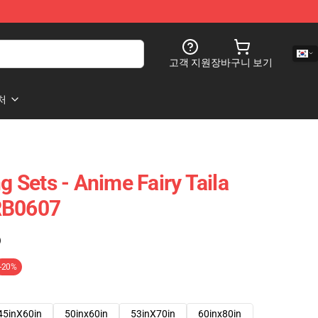
고객 지원
장바구니 보기
처
ng Sets - Anime Fairy Taila
RB0607
)
-20%
45inX60in
50inx60in
53inX70in
60inx80in