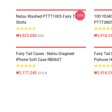
-20%
Natsu Washed PTTT1005 Fairy Tail T-
100 YEAR
Shirts
PTTT0805 
₩4,823,000
₩5,918,51
$35
Fairy Tail Cases - Natsu Dragneel
Fairy Tail
IPhone Soft Case RB0607
Pullover 
₩2,177,240
₩5,918,51
$15.8