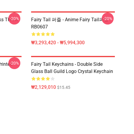
-20%
-20%
rks Throw
Fairy Tail 퍼즐 - Anime Fairy Tail퍼즐
RB0607
₩3,293,420 - ₩5,994,300
-20%
rinted
Fairy Tail Keychains - Double Side
Glass Ball Guild Logo Crystal Keychain
₩2,129,010
$15.45