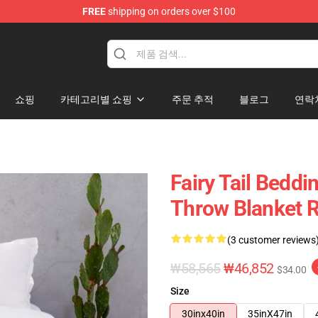
FREE
shipping on orders over $100
쇼핑
카테고리별 쇼핑
주문 추적
블로그
연락
Fairy Tail Beddi
Throw Blanket 
(3 customer reviews
₩58,565
₩46,852
$34.00
Size
30inx40in
35inX47in