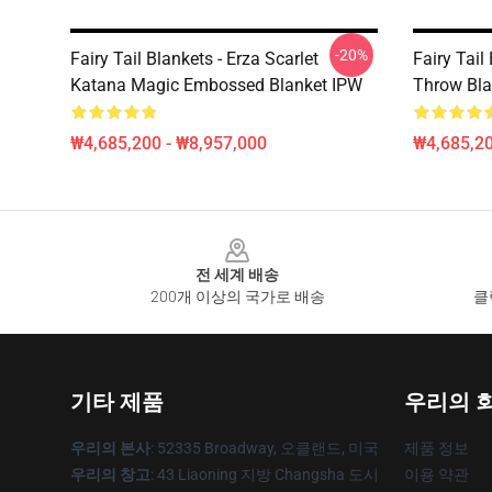
-20%
Fairy Tail Blankets - Erza Scarlet
Fairy Tail
Katana Magic Embossed Blanket IPW
Throw Bl
₩4,685,200 - ₩8,957,000
₩4,685,20
Footer
전 세계 배송
200개 이상의 국가로 배송
클
기타 제품
우리의 
우리의 본사
: 52335 Broadway, 오클랜드, 미국
제품 정보
우리의 창고
: 43 Liaoning 지방 Changsha 도시
이용 약관