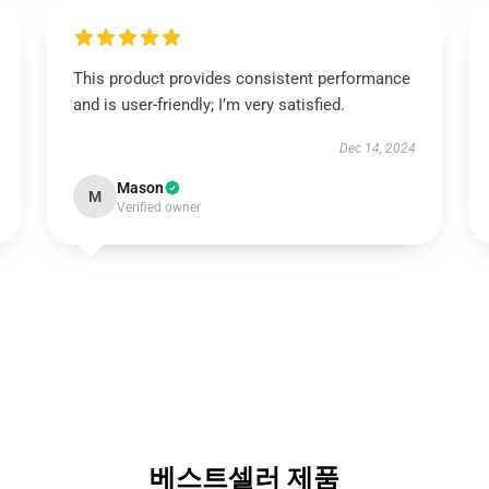
This product provides consistent performance
and is user-friendly; I’m very satisfied.
Dec 14, 2024
Mason
M
Verified owner
베스트셀러 제품