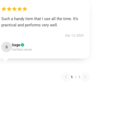
Such a handy item that I use all the time. It’s
practical and performs very well.
Dec 13, 2024
Sage
S
Verified owner
1
/
1