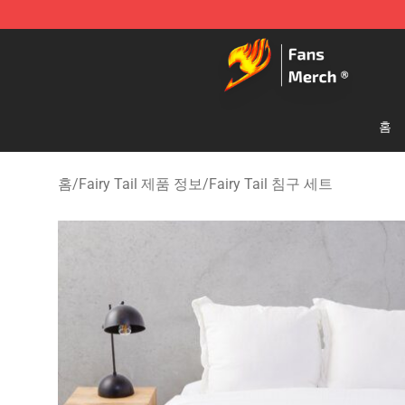
Fairy Tail Store - Official Fairy Tail Merchandise Shop
홈
홈
/
Fairy Tail 제품 정보
/
Fairy Tail 침구 세트