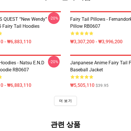
-20%
S QUEST “New Wendy”
Fairy Tail Pillows - Fernando
Fairy Tail Hoodies
Pillow RB0607
0 - ₩6,883,110
₩3,307,200 - ₩3,996,200
-20%
 Hoodies - Natsu E.N.D
Janpanese Anime Fairy Tail P
Hoodie RB0607
Baseball Jacket
0 - ₩6,883,110
₩5,505,110
$39.95
더 보기
관련 상품