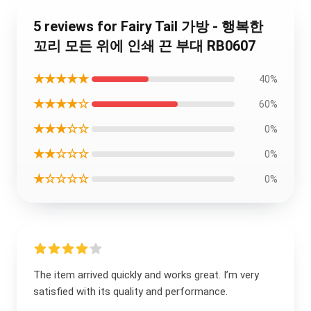
5 reviews for Fairy Tail 가방 - 행복한
꼬리 모든 위에 인쇄 끈 부대 RB0607
★★★★★
40%
★★★★☆
60%
★★★☆☆
0%
★★☆☆☆
0%
★☆☆☆☆
0%
The item arrived quickly and works great. I’m very
satisfied with its quality and performance.