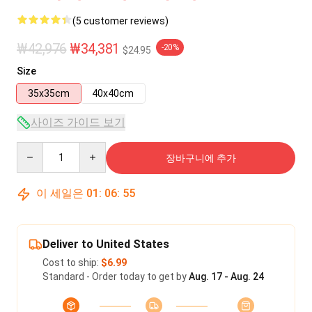
(5 customer reviews)
₩42,976
₩34,381
-20%
$24.95
Size
35x35cm
40x40cm
사이즈 가이드 보기
Quantity
장바구니에 추가
이 세일은
01
:
06
:
55
Deliver to United States
Cost to ship:
$6.99
Standard - Order today to get by
Aug. 17 - Aug. 24