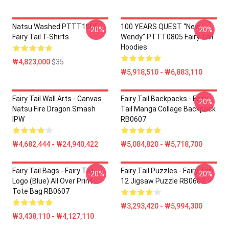
Natsu Washed PTTT1005
100 YEARS QUEST “New
-20%
-20%
Fairy Tail T-Shirts
Wendy” PTTT0805 Fairy Tail
Hoodies
₩4,823,000
$35
₩5,918,510 - ₩6,883,110
Fairy Tail Wall Arts - Canvas
Fairy Tail Backpacks - Fairy
-20%
Natsu Fire Dragon Smash
Tail Manga Collage Backpack
IPW
RB0607
₩4,682,444 - ₩24,940,422
₩5,084,820 - ₩5,718,700
Fairy Tail Bags - Fairy Tail
Fairy Tail Puzzles - Fairy Tail
-20%
-20%
Logo (blue) All Over Print
12 Jigsaw Puzzle RB0607
Tote Bag RB0607
₩3,293,420 - ₩5,994,300
₩3,438,110 - ₩4,127,110