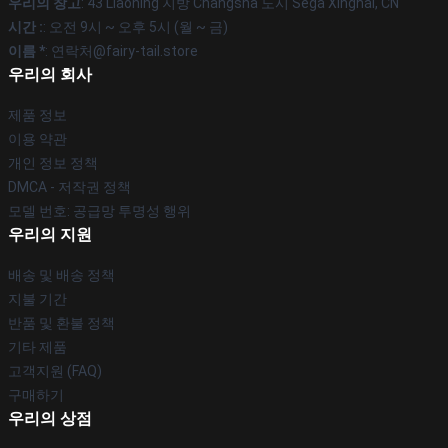
우리의 창고
: 43 Liaoning 지방 Changsha 도시 Sega Xinghai, CN
시간 :
: 오전 9시 ~ 오후 5시 (월 ~ 금)
이름 *
: 연락처@fairy-tail.store
우리의 회사
제품 정보
이용 약관
개인 정보 정책
DMCA - 저작권 정책
모델 번호: 공급망 투명성 행위
우리의 지원
배송 및 배송 정책
지불 기간
반품 및 환불 정책
기타 제품
고객지원 (FAQ)
구매하기
우리의 상점