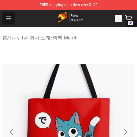
FREE
shipping on orders over $100
Fairy Tail Store - Official Fairy Tail Merchandise Shop
Open menu
홈
/
Fairy Tail 회사 소개
/
행복 Merch