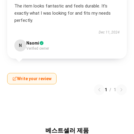
The item looks fantastic and feels durable. It’s
exactly what I was looking for and fits my needs
perfectly.
Dec 11, 2024
Naomi
N
Verified owner
Write your review
1
/
1
베스트셀러 제품