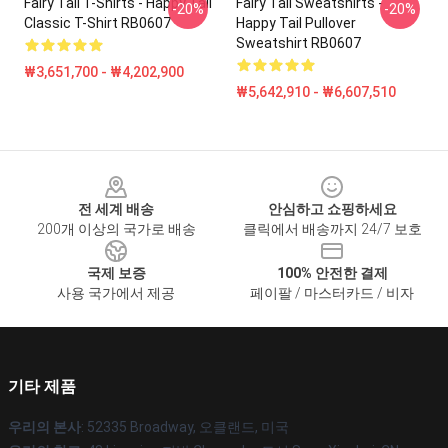
Fairy Tail T-Shirts - Happy Tail
Fairy Tail Sweatshirts -
-20%
-20%
Classic T-Shirt RB0607
Happy Tail Pullover
Sweatshirt RB0607
₩3,651,700 - ₩4,202,900
₩5,642,910 - ₩6,607,510
Footer
전 세계 배송
안심하고 쇼핑하세요
200개 이상의 국가로 배송
클릭에서 배송까지 24/7 보호
국제 보증
100% 안전한 결제
사용 국가에서 제공
페이팔 / 마스터카드 / 비자
기타 제품
우리의 본사
: 52335 Broadway, 오클랜드, 미국