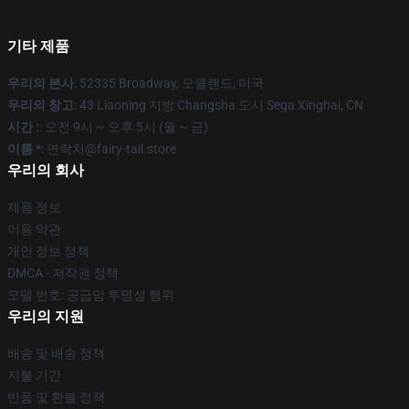
기타 제품
우리의 본사
: 52335 Broadway, 오클랜드, 미국
우리의 창고
: 43 Liaoning 지방 Changsha 도시 Sega Xinghai, CN
시간 :
: 오전 9시 ~ 오후 5시 (월 ~ 금)
이름 *
: 연락처@fairy-tail.store
우리의 회사
제품 정보
이용 약관
개인 정보 정책
DMCA - 저작권 정책
모델 번호: 공급망 투명성 행위
우리의 지원
배송 및 배송 정책
지불 기간
반품 및 환불 정책