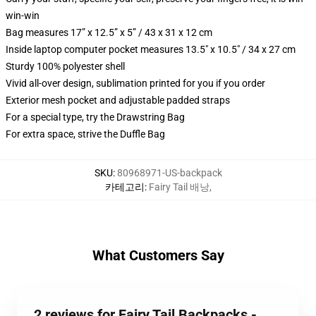
win-win
Bag measures 17” x 12.5” x 5” / 43 x 31 x 12 cm
Inside laptop computer pocket measures 13.5" x 10.5" / 34 x 27 cm
Sturdy 100% polyester shell
Vivid all-over design, sublimation printed for you if you order
Exterior mesh pocket and adjustable padded straps
For a special type, try the Drawstring Bag
For extra space, strive the Duffle Bag
SKU
:
80968971-US-backpack
카테고리
:
Fairy Tail 배낭
,
What Customers Say
2 reviews for Fairy Tail Backpacks -