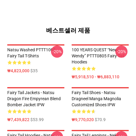
베스트셀러 제품
Natsu Washed PTTT1005
100 YEARS QUEST “New
-20%
-20%
Fairy Tail T-Shirts
Wendy” PTTT0805 Fairy Tail
Hoodies
₩4,823,000
$35
₩5,918,510 - ₩6,883,110
Fairy Tail Jackets - Natsu
Fairy Tail Shoes - Natsu
Dragon Fire Empyrean Blend
Dragneel Manga Magnolia
Bomber Jacket IPW
Customized Shoes IPW
₩7,439,822
$53.99
₩9,770,020
$70.9
Fairy Tail Hoodies - Natsu
Fairy Tail Leggings - Neko