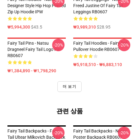
-20%
-20%
Designer Style Hip Hop Printed
Freed Justine Of Fairy Tail
Zip Up Hoodie IPW
Leggings RB0607
₩5,994,300
$43.5
₩3,989,310
$28.95
Fairy Tail Pins - Natsu
Fairy Tail Hoodies - Fairy Tail
-20%
-20%
Dragneel Fairy Tail Logo Pin
Pullover Hoodie RB0607
RB0607
₩5,918,510 - ₩6,883,110
₩1,384,890 - ₩1,798,290
더 보기
관련 상품
Fairy Tail Backpacks - Fairy
Fairy Tail Backpacks - Natsu
-20%
-20%
Tail Ultear Milkovich Backpack
Poster Backpack RB0607