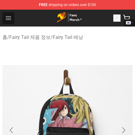
FREE
shipping on orders over $100
Fairy Tail Store - Official Fairy Tail Merchandise Shop
Open menu
홈
/
Fairy Tail 제품 정보
/
Fairy Tail 배낭