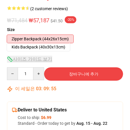
(2 customer reviews)
₩71,484
₩57,187
-20%
$41.50
Size
Zipper Backpack (44x26x15cm)
Kids Backpack (40x30x13cm)
사이즈 가이드 보기
Quantity
장바구니에 추가
이 세일은
03
:
09
:
54
Deliver to United States
Cost to ship:
$6.99
Standard - Order today to get by
Aug. 15 - Aug. 22