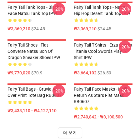
Fairy Tail Tank Tops - Black
Fairy Tail Tank Tops - Natsu
-20%
-20%
Face Natsu Tank Top IPW
Hip Hop Desert Tank Top IPW
₩3,369,210
$24.45
₩3,369,210
$24.45
Fairy Tail Shoes - Flat
Fairy Tail T-Shirts - Erza Scarlet
-20%
Converse Natsu Son Of
Titania Cool Swords Play T-
Dragon Sneaker Shoes IPW
Shirt IPW
₩9,770,020
$70.9
₩3,664,102
$26.59
Fairy Tail Bags - Gruvia All
Fairy Tail Face Masks - I Will
-20%
-20%
Over Print Tote Bag RB0607
Return As Stars Flat Mask
RB0607
₩3,438,110 - ₩4,127,110
₩2,740,842 - ₩3,100,500
더 보기