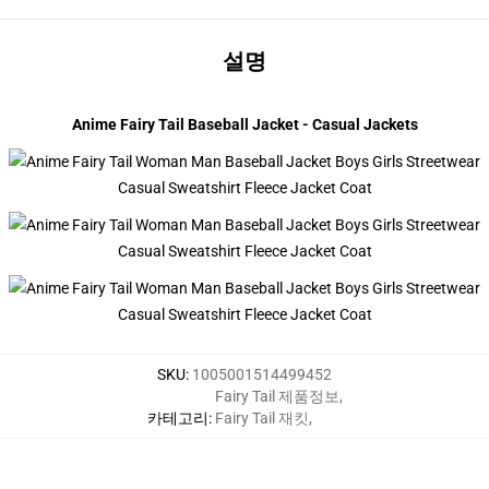
설명
modname=photographs&cols=1&colspace=10&rowspace=10&align=m
Anime Fairy Tail Baseball Jacket - Casual Jackets
SKU
:
1005001514499452
Fairy Tail 제품정보
,
카테고리
:
Fairy Tail 재킷
,