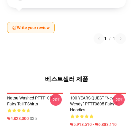
Write your review
1
/
1
베스트셀러 제품
Natsu Washed PTTT1005
100 YEARS QUEST “New
-20%
-20%
Fairy Tail T-Shirts
Wendy” PTTT0805 Fairy Tail
Hoodies
₩4,823,000
$35
₩5,918,510 - ₩6,883,110