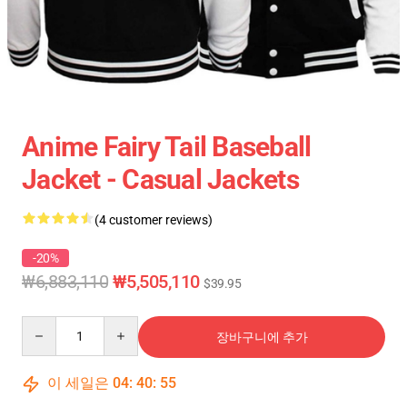
Anime Fairy Tail Baseball
Jacket - Casual Jackets
(4 customer reviews)
-20%
₩6,883,110
₩5,505,110
$39.95
Quantity
장바구니에 추가
이 세일은
04
:
40
:
54