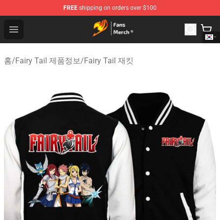
FREE
shipping on orders over $100
Fairy Tail Store - Official Fairy Tail Merchandise Shop
Open menu
홈
/
Fairy Tail 제품정보
/
Fairy Tail 재킷