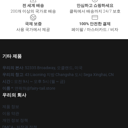
전 세계 배송
안심하고 쇼핑하세요
200개 이상의 국가로 배송
클릭에서 배송까지 24/7 보호
국제 보증
100% 안전한 결제
사용 국가에서 제공
페이팔 / 마스터카드 / 비자
기타 제품
우리의 본사
: 52335 Broadway, 오클랜드, 미국
우리의 창고
: 43 Liaoning 지방 Changsha 도시 Sega Xinghai, CN
시간 :
: 오전 9시 ~ 오후 5시 (월 ~ 금)
이름 *
: 연락처@fairy-tail.store
우리의 회사
제품 정보
이용 약관
개인 정보 정책
DMCA - 저작권 정책