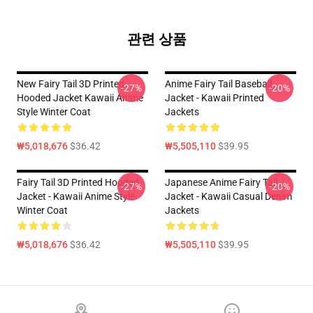
관련 상품
New Fairy Tail 3D Printed
Anime Fairy Tail Baseball
-27%
-20%
Hooded Jacket Kawaii Anime
Jacket - Kawaii Printed
Style Winter Coat
Jackets
₩5,018,676
$36.42
₩5,505,110
$39.95
Fairy Tail 3D Printed Hooded
Japanese Anime Fairy Tail
-27%
-20%
Jacket - Kawaii Anime Style
Jacket - Kawaii Casual Denim
Winter Coat
Jackets
₩5,018,676
$36.42
₩5,505,110
$39.95
Footer