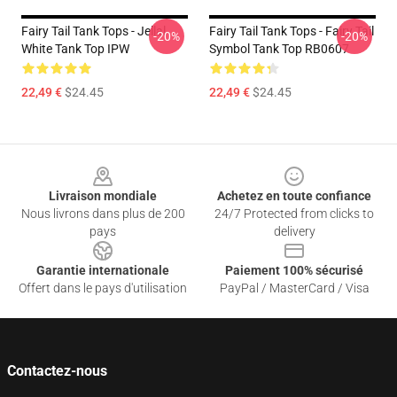
Fairy Tail Tank Tops - Jellal
Fairy Tail Tank Tops - Fairy Tail
-20%
-20%
White Tank Top IPW
Symbol Tank Top RB0607
22,49 €
$24.45
22,49 €
$24.45
Footer
Livraison mondiale
Achetez en toute confiance
Nous livrons dans plus de 200
24/7 Protected from clicks to
pays
delivery
Garantie internationale
Paiement 100% sécurisé
Offert dans le pays d'utilisation
PayPal / MasterCard / Visa
Contactez-nous