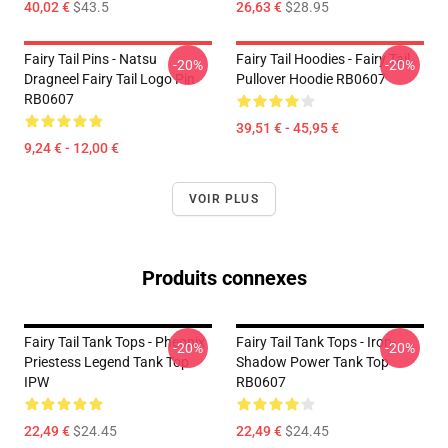
40,02 €
$43.5
26,63 €
$28.95
Fairy Tail Pins - Natsu
Fairy Tail Hoodies - Fairy Tail
-20%
-20%
Dragneel Fairy Tail Logo Pin
Pullover Hoodie RB0607
RB0607
39,51 € - 45,95 €
9,24 € - 12,00 €
VOIR PLUS
Produits connexes
Fairy Tail Tank Tops - Pheonix
Fairy Tail Tank Tops - Iron-
-20%
-20%
Priestess Legend Tank Top
Shadow Power Tank Top
IPW
RB0607
22,49 €
$24.45
22,49 €
$24.45