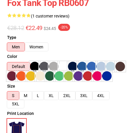
Fox Tank Top RB0607
(1 customer reviews)
€28.12
€22.49
-20%
$24.45
Type
Men
Women
Color
Default
Size
S
M
L
XL
2XL
3XL
4XL
5XL
Print Location