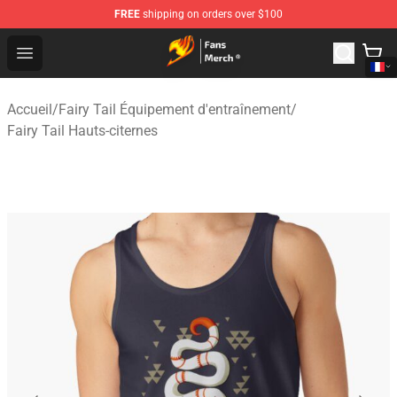
FREE
shipping on orders over $100
Fairy Tail Store - Official Fairy Tail Merchandise Shop
Open menu
Accueil
/
Fairy Tail Équipement d'entraînement
/
Fairy Tail Hauts-citernes