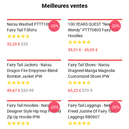
Meilleures ventes
Natsu Washed PTTT1005
100 YEARS QUEST “New
-20%
-20%
Fairy Tail T-Shirts
Wendy” PTTT0805 Fairy Tail
Hoodies
32,20 €
$35
39,51 € - 45,95 €
Fairy Tail Jackets - Natsu
Fairy Tail Shoes - Natsu
Dragon Fire Empyrean Blend
Dragneel Manga Magnolia
Bomber Jacket IPW
Customized Shoes IPW
49,67 €
$53.99
65,22 €
$70.9
Fairy Tail Hoodies - Natsu
Fairy Tail Leggings - Neko
-20%
-20%
Designer Style Hip Hop Printed
Freed Justine Of Fairy Tail
Zip Up Hoodie IPW
Leggings RB0607