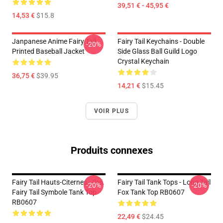
39,51 € - 45,95 €
14,53 €
$15.8
Janpanese Anime Fairy Tail
Fairy Tail Keychains - Double
-20%
Printed Baseball Jacket
Side Glass Ball Guild Logo
Crystal Keychain
36,75 €
$39.95
14,21 €
$15.45
VOIR PLUS
Produits connexes
Fairy Tail Hauts-Citernes - Oui.
Fairy Tail Tank Tops - Long Tail
-20%
-20%
Fairy Tail Symbole Tank Top
Fox Tank Top RB0607
RB0607
22,49 €
$24.45