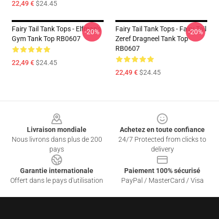
22,49 €
$24.45
Fairy Tail Tank Tops - Elfman's
Fairy Tail Tank Tops - Fairy Tail
-20%
-20%
Gym Tank Top RB0607
Zeref Dragneel Tank Top
RB0607
22,49 €
$24.45
22,49 €
$24.45
Footer
Livraison mondiale
Achetez en toute confiance
Nous livrons dans plus de 200
24/7 Protected from clicks to
pays
delivery
Garantie internationale
Paiement 100% sécurisé
Offert dans le pays d'utilisation
PayPal / MasterCard / Visa