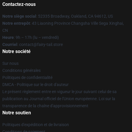
Contactez-nous
Notre siège social
: 52335 Broadway, Oakland, CA 94612, US
Notre entrepôt
: 43 Liaoning Province Changsha Ville Sega Xinghai,
CN
Heure
: 9h – 17h (lu – vendredi)
Courriel
: contact@fairy-tail.store
Notre société
Sur nous
Conditions générales
Politiques de confidentialité
DMCA - Politique sur le droit d'auteur
Le présent règlement entre en vigueur le jour suivant celui de sa
publication au Journal officiel de l'Union européenne. Loi sur la
transparence de la chaîne d'approvisionnement
Notre soutien
Politiques d'expédition et de livraison
Conditions de paiement