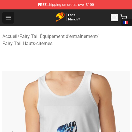
FREE
shipping on orders over $100
Fairy Tail Store - Official Fairy Tail Merchandise Shop
Open menu
Accueil
/
Fairy Tail Équipement d'entraînement
/
Fairy Tail Hauts-citernes