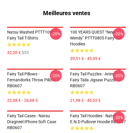
Meilleures ventes
Natsu Washed PTTT1005
100 YEARS QUEST “New
-20%
-20%
Fairy Tail T-Shirts
Wendy” PTTT0805 Fairy Tail
Hoodies
32,20 €
$35
39,51 € - 45,95 €
Fairy Tail Pillows -
Fairy Tail Puzzles - Anime
-20%
-20%
Fernandorks Throw Pillow
Fairy Taila Jigsaw Puzzle
RB0607
RB0607
22,08 € - 26,68 €
21,98 € - 40,02 €
Fairy Tail Cases - Natsu
Fairy Tail Hoodies - Natsu
-20%
Dragneel IPhone Soft Case
E.N.D Pullover Hoodie RB0607
RB0607