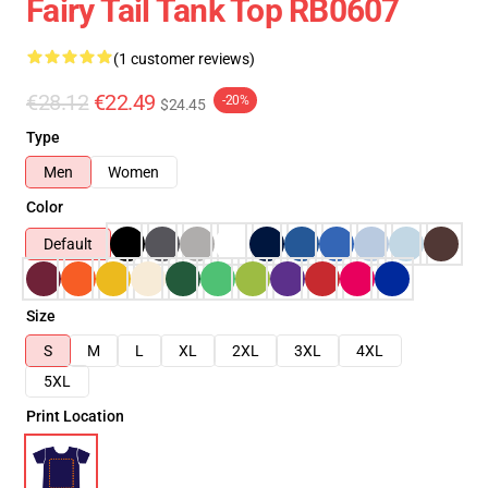
Fairy Tail Tank Top RB0607
(1 customer reviews)
€28.12
€22.49
-20%
$24.45
Type
Men
Women
Color
Default
Size
S
M
L
XL
2XL
3XL
4XL
5XL
Print Location