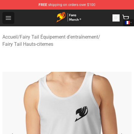
FREE
shipping on orders over $100
Fairy Tail Store - Official Fairy Tail Merchandise Shop
Open menu
Accueil
/
Fairy Tail Équipement d'entraînement
/
Fairy Tail Hauts-citernes