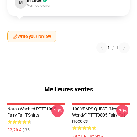
Michael
M
Verified owner
Write your review
1
/
1
Meilleures ventes
Natsu Washed PTTT1005
100 YEARS QUEST “New
-20%
-20%
Fairy Tail T-Shirts
Wendy” PTTT0805 Fairy Tail
Hoodies
32,20 €
$35
39,51 € - 45,95 €