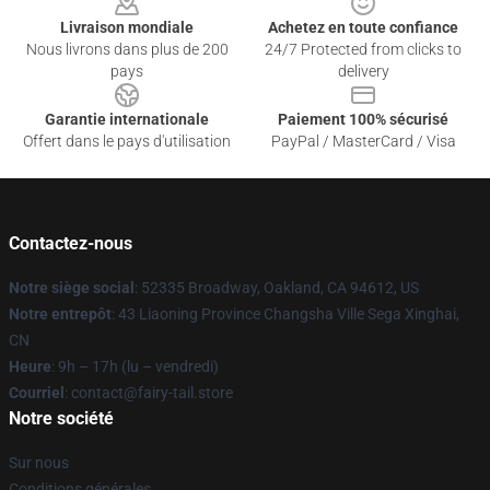
Livraison mondiale
Achetez en toute confiance
Nous livrons dans plus de 200
24/7 Protected from clicks to
pays
delivery
Garantie internationale
Paiement 100% sécurisé
Offert dans le pays d'utilisation
PayPal / MasterCard / Visa
Contactez-nous
Notre siège social
: 52335 Broadway, Oakland, CA 94612, US
Notre entrepôt
: 43 Liaoning Province Changsha Ville Sega Xinghai,
CN
Heure
: 9h – 17h (lu – vendredi)
Courriel
: contact@fairy-tail.store
Notre société
Sur nous
Conditions générales