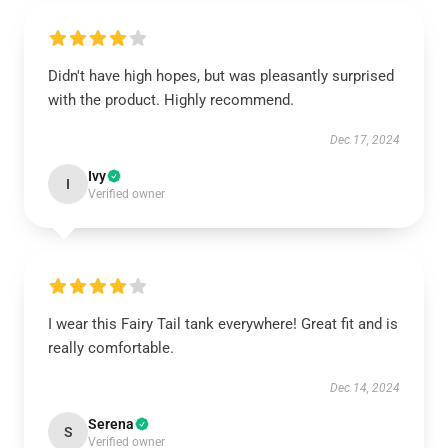
Didn't have high hopes, but was pleasantly surprised
with the product. Highly recommend.
Dec 17, 2024
Ivy
I
Verified owner
I wear this Fairy Tail tank everywhere! Great fit and is
really comfortable.
Dec 14, 2024
Serena
S
Verified owner