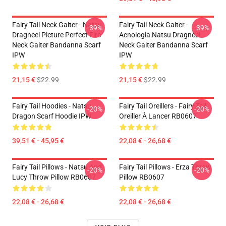
Fairy Tail Neck Gaiter - Natsu
Fairy Tail Neck Gaiter -
-39%
-39%
Dragneel Picture Perfect Fire
Acnologia Natsu Dragneel
Neck Gaiter Bandanna Scarf
Neck Gaiter Bandanna Scarf
IPW
IPW
21,15 €
$22.99
21,15 €
$22.99
Fairy Tail Hoodies - Natsu
Fairy Tail Oreillers - Fairy Tail
-20%
-20%
Dragon Scarf Hoodie IPW
Oreiller À Lancer RB0607
39,51 € - 45,95 €
22,08 € - 26,68 €
Fairy Tail Pillows - Natsu And
Fairy Tail Pillows - Erza Throw
-20%
-20%
Lucy Throw Pillow RB0607
Pillow RB0607
22,08 € - 26,68 €
22,08 € - 26,68 €