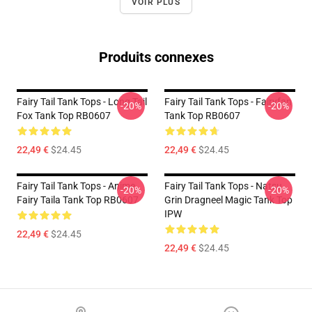
VOIR PLUS
Produits connexes
Fairy Tail Tank Tops - Long Tail
Fairy Tail Tank Tops - Fairyfan
-20%
-20%
Fox Tank Top RB0607
Tank Top RB0607
22,49 €
$24.45
22,49 €
$24.45
Fairy Tail Tank Tops - Anime
Fairy Tail Tank Tops - Natsu
-20%
-20%
Fairy Taila Tank Top RB0607
Grin Dragneel Magic Tank Top
IPW
22,49 €
$24.45
22,49 €
$24.45
Footer