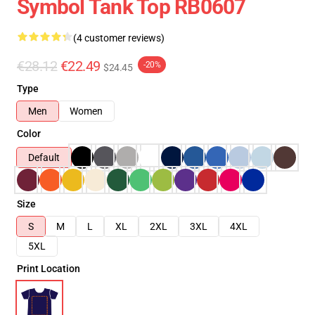
Symbol Tank Top RB0607
(4 customer reviews)
€28.12
€22.49
-20%
$24.45
Type
Men
Women
Color
Default
Size
S
M
L
XL
2XL
3XL
4XL
5XL
Print Location