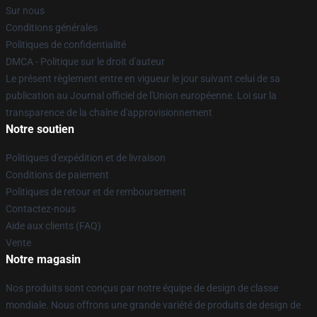
Sur nous
Conditions générales
Politiques de confidentialité
DMCA - Politique sur le droit d'auteur
Le présent règlement entre en vigueur le jour suivant celui de sa
publication au Journal officiel de l'Union européenne. Loi sur la
transparence de la chaîne d'approvisionnement
Notre soutien
Politiques d'expédition et de livraison
Conditions de paiement
Politiques de retour et de remboursement
Contactez-nous
Aide aux clients (FAQ)
Vente
Notre magasin
Nos produits sont conçus par notre équipe de design de classe
mondiale. Nous offrons une grande variété de produits de design de