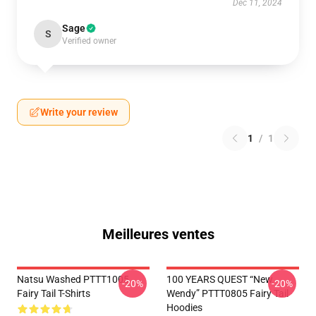
Dec 11, 2024
Sage
S
Verified owner
Write your review
1
/
1
Meilleures ventes
Natsu Washed PTTT1005
100 YEARS QUEST “New
-20%
-20%
Fairy Tail T-Shirts
Wendy” PTTT0805 Fairy Tail
Hoodies