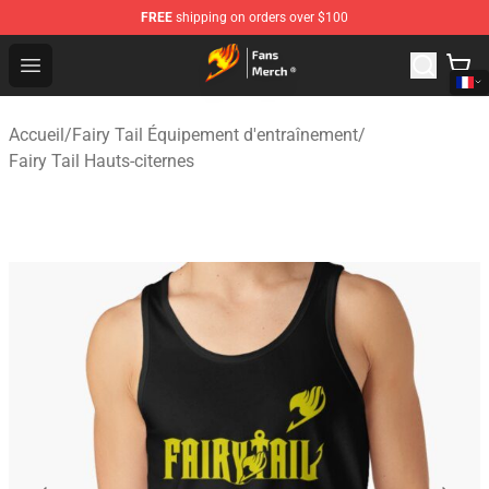
FREE
shipping on orders over $100
Fairy Tail Store - Official Fairy Tail Merchandise Shop
Open menu
Accueil
/
Fairy Tail Équipement d'entraînement
/
Fairy Tail Hauts-citernes