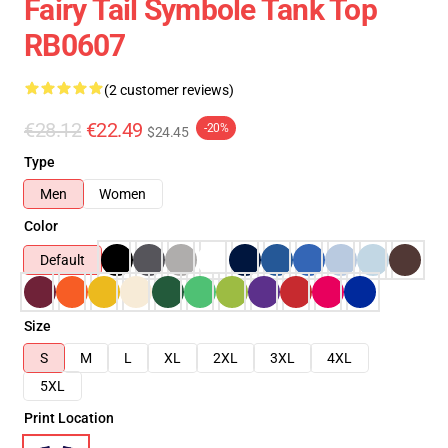
Fairy Tail Symbole Tank Top
RB0607
(2 customer reviews)
€28.12
€22.49
-20%
$24.45
Type
Men
Women
Color
Default
Size
S
M
L
XL
2XL
3XL
4XL
5XL
Print Location