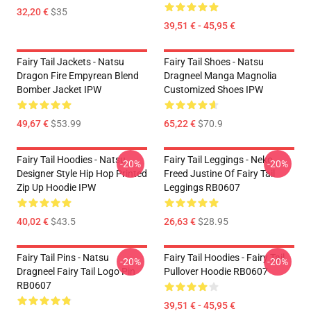
32,20 €
$35
39,51 € - 45,95 €
Fairy Tail Jackets - Natsu
Fairy Tail Shoes - Natsu
Dragon Fire Empyrean Blend
Dragneel Manga Magnolia
Bomber Jacket IPW
Customized Shoes IPW
49,67 €
$53.99
65,22 €
$70.9
Fairy Tail Hoodies - Natsu
Fairy Tail Leggings - Neko
-20%
-20%
Designer Style Hip Hop Printed
Freed Justine Of Fairy Tail
Zip Up Hoodie IPW
Leggings RB0607
40,02 €
$43.5
26,63 €
$28.95
Fairy Tail Pins - Natsu
Fairy Tail Hoodies - Fairy Tail
-20%
-20%
Dragneel Fairy Tail Logo Pin
Pullover Hoodie RB0607
RB0607
39,51 € - 45,95 €