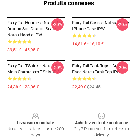
Produits connexes
Fairy Tail Hoodies - Natsu The
Fairy Tail Cases - Natsu Attack
-20%
-20%
Dragon Son Dragon Scale
IPhone Case IPW
Natsu Hoodie IPW
14,81 € - 16,10 €
39,51 € - 45,95 €
Fairy Tail T-Shirts - Natsu &
Fairy Tail Tank Tops - Angry
-20%
-20%
Main Characters T-Shirt IPW
Face Natsu Tank Top IPW
24,38 € - 28,06 €
22,49 €
$24.45
Footer
Livraison mondiale
Achetez en toute confiance
Nous livrons dans plus de 200
24/7 Protected from clicks to
pays
delivery