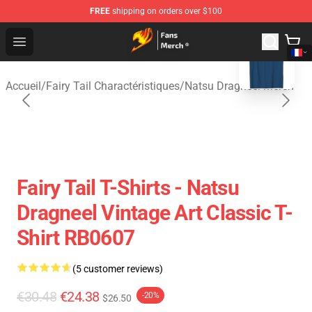
FREE
shipping on orders over $100
blank template
Fairy Tail Store - Official Fairy Tail Merchandise Shop
Open menu
Accueil
/
Fairy Tail Charactéristiques
/
Natsu Dragneel Merch
Fairy Tail T-Shirts - Natsu
Dragneel Vintage Art Classic T-
Shirt RB0607
(5 customer reviews)
€30.48
€24.38
-20%
$26.50