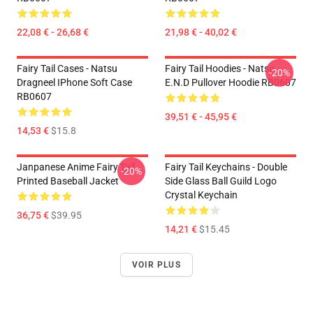
22,08 € - 26,68 €
21,98 € - 40,02 €
Fairy Tail Cases - Natsu
Fairy Tail Hoodies - Natsu
-20%
Dragneel IPhone Soft Case
E.N.D Pullover Hoodie RB0607
RB0607
39,51 € - 45,95 €
14,53 €
$15.8
Janpanese Anime Fairy Tail
Fairy Tail Keychains - Double
-20%
Printed Baseball Jacket
Side Glass Ball Guild Logo
Crystal Keychain
36,75 €
$39.95
14,21 €
$15.45
VOIR PLUS