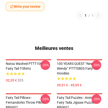
Write your review
1
/
1
Meilleures ventes
Natsu Washed PTTT1005
100 YEARS QUEST “New
-20%
-20%
Fairy Tail T-Shirts
Wendy” PTTT0805 Fairy Tail
Hoodies
32,20 €
$35
39,51 € - 45,95 €
Fairy Tail Pillows -
Fairy Tail Puzzles - Anime
-20%
-20%
Fernandorks Throw Pillow
Fairy Taila Jigsaw Puzzle
RB0607
RB0607