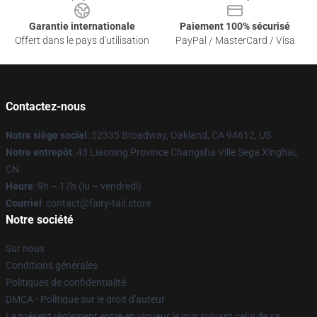
Garantie internationale
Paiement 100% sécurisé
Offert dans le pays d'utilisation
PayPal / MasterCard / Visa
Contactez-nous
Notre siège social
: 52335 Broadway, Oakland, CA 94612, US
Notre entrepôt
: 43 Liaoning Province Changsha Ville Sega Xinghai,
CN
Heure
: 9h – 17h (lu – vendredi)
Courriel
: contact@fairy-tail.store
Notre société
Sur nous
Conditions générales
Politiques de confidentialité
DMCA - Politique sur le droit d'auteur
Le présent règlement entre en vigueur le jour suivant celui de sa