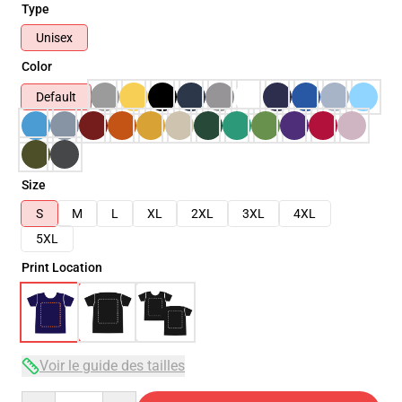
Type
Unisex
Color
Default
Size
S
M
L
XL
2XL
3XL
4XL
5XL
Print Location
Voir le guide des tailles
Quantity