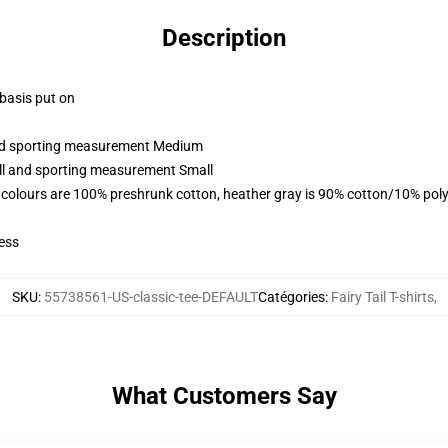
Description
 basis put on
 and sporting measurement Medium
all and sporting measurement Small
 colours are 100% preshrunk cotton, heather gray is 90% cotton/10% poly
ess
SKU
:
55738561-US-classic-tee-DEFAULT
Catégories
:
Fairy Tail T-shirts
,
What Customers Say