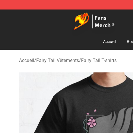
Fairy Tail Store - Official Fairy Tail Merchandise Shop
Accueil
Bou
Accueil
/
Fairy Tail Vêtements
/
Fairy Tail T-shirts