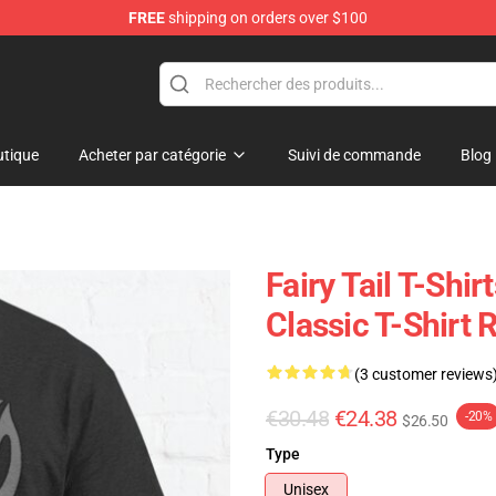
FREE
shipping on orders over $100
tique
Acheter par catégorie
Suivi de commande
Blog
Fairy Tail T-Shir
Classic T-Shirt
(3 customer reviews
€30.48
€24.38
-20%
$26.50
Type
Unisex