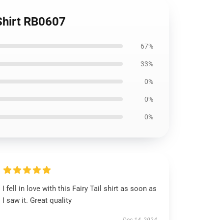
-Shirt RB0607
67%
33%
0%
0%
0%
I fell in love with this Fairy Tail shirt as soon as
I saw it. Great quality