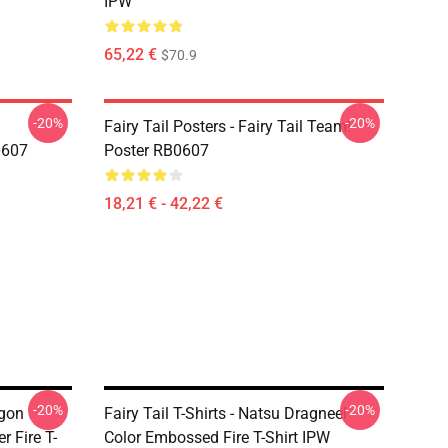
IPW
65,22 €
$70.9
-20%
-20%
Fairy Tail Posters - Fairy Tail Team!
0607
Poster RB0607
18,21 € - 42,22 €
-20%
-20%
agon
Fairy Tail T-Shirts - Natsu Dragneel
 Fire T-
Color Embossed Fire T-Shirt IPW