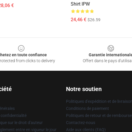
Shirt IPW
28,06 €
24,46 €
$26.59
hetez en toute confiance
Garantie international
otected from clicks to delivery
Offert dans le pays d'utilisa
ciété
Notre soutien
Politiques d'expédition et de livraiso
énérales
Conditions de paiement
 confidentialité
Politiques de retour et de rembours
que sur le droit d'auteur
Contactez-nous
glement entre en vigueur le jour
Aide aux clients (FAQ)