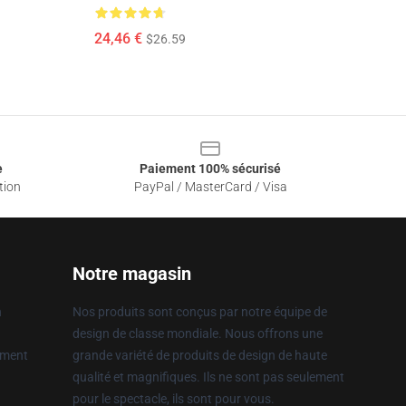
24,46 €
$26.59
e
Paiement 100% sécurisé
tion
PayPal / MasterCard / Visa
Notre magasin
n
Nos produits sont conçus par notre équipe de
design de classe mondiale. Nous offrons une
ement
grande variété de produits de design de haute
qualité et magnifiques. Ils ne sont pas seulement
pour le spectacle, ils sont pour vous.