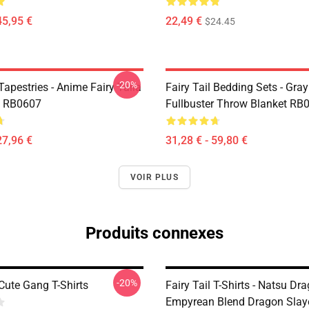
45,95 €
22,49 €
$24.45
-20%
 Tapestries - Anime Fairy Taila
Fairy Tail Bedding Sets - Gray
e RB0607
Fullbuster Throw Blanket RB
27,96 €
31,28 € - 59,80 €
VOIR PLUS
Produits connexes
-20%
 Cute Gang T-Shirts
Fairy Tail T-Shirts - Natsu Dr
Empyrean Blend Dragon Slayer