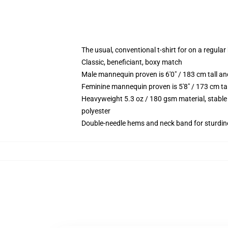
The usual, conventional t-shirt for on a regular
Classic, beneficiant, boxy match
Male mannequin proven is 6'0" / 183 cm tall
Feminine mannequin proven is 5'8" / 173 cm t
Heavyweight 5.3 oz / 180 gsm material, stable
polyester
Double-needle hems and neck band for sturdin