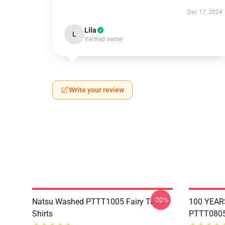
Dec 17, 2024
Lila
L
Verified owner
Write your review
-20%
Natsu Washed PTTT1005 Fairy Tail T-
100 YEAR
Shirts
PTTT0805 