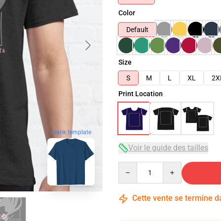
Color
Default
Size
S
M
L
XL
2X
Print Location
blank template
Voir le guide des tailles
Quantity
Cette vente se termine 