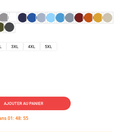
L
3XL
4XL
5XL
AJOUTER AU PANIER
dans
01
:
48
:
54