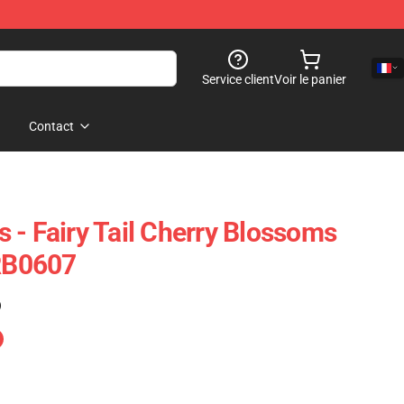
Service client
Voir le panier
Contact
ts - Fairy Tail Cherry Blossoms
 RB0607
)