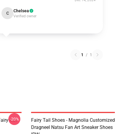
Dec 14, 2024
Chelsea
C
Verified owner
1
/
1
-20%
Fairy Cat
Fairy Tail Shoes - Magnolia Customized
Dragneel Natsu Fan Art Sneaker Shoes